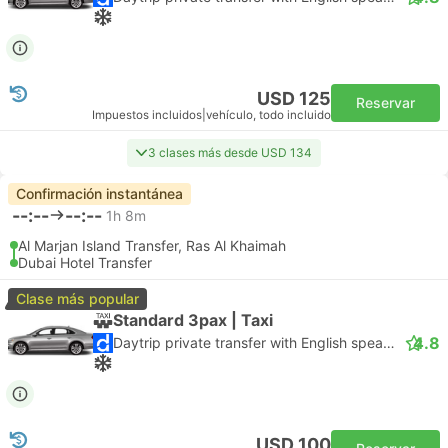
USD 125
Reservar
Impuestos incluidos
|
vehículo, todo incluido
3 clases más desde USD 134
Confirmación instantánea
--:--
--:--
1h 8m
Al Marjan Island Transfer, Ras Al Khaimah
Dubai Hotel Transfer
Clase más popular
Standard 3pax | Taxi
4.8
Daytrip private transfer with English speaking driver
USD 100