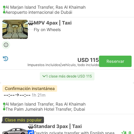
Al Marjan Island Transfer, Ras Al Khaimah
Aeropuerto internacional de Dubái
MPV 4pax | Taxi
Fly on Wheels
USD 115
Reservar
Impuestos incluidos
|
vehículo, todo incluido
1 clase más desde USD 115
Confirmación instantánea
--:--
--:--
1h 21m
Al Marjan Island Transfer, Ras Al Khaimah
The Palm Jumeirah Hotel Transfer, Dubai
Clase más popular
Standard 3pax | Taxi
4.8
Daytrip private transfer with English speaking driver