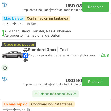
USD 98
Reservar
Impuestos incluidos
|
vehículo, todo incluido
Más barato
Confirmación instantánea
--:--
--:--
1h 5m
Al Marjan Island Transfer, Ras Al Khaimah
Aeropuerto internacional de Dubái
Clase más popular
Standard 3pax | Taxi
4.8
Daytrip private transfer with English speaking driver
USD 90
Reservar
Impuestos incluidos
|
vehículo, todo incluido
3 clases más desde USD 95
Lo más rápido
Confirmación instantánea
--:--
--:--
1h