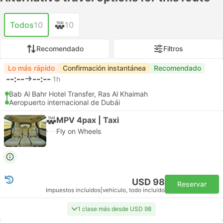
Todos
10
10
Recomendado
Filtros
Lo más rápido
Confirmación instantánea
Recomendado
--:--
--:--
1h
Bab Al Bahr Hotel Transfer, Ras Al Khaimah
Aeropuerto internacional de Dubái
MPV 4pax | Taxi
Fly on Wheels
USD 98
Reservar
Impuestos incluidos
|
vehículo, todo incluido
1 clase más desde USD 98