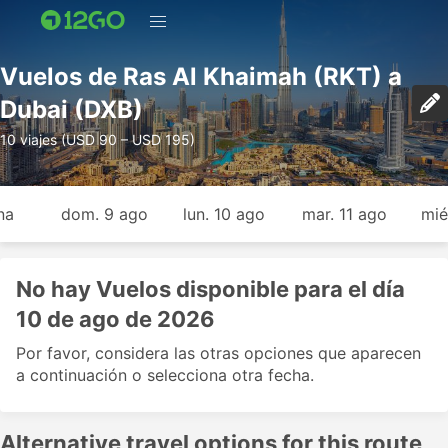
Vuelos de Ras Al Khaimah (RKT) a
Dubai (DXB)
10 viajes (USD 90 – USD 195)
na
dom. 9 ago
lun. 10 ago
mar. 11 ago
mié
No hay Vuelos disponible para el día
10 de ago de 2026
Por favor, considera las otras opciones que aparecen
a continuación o selecciona otra fecha.
Alternative travel options for this route