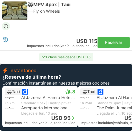
MPV 4pax | Taxi
Fly on Wheels
USD 115
Reservar
Impuestos incluidos
|
vehículo, todo incluido
1 clase más desde USD 115
Instantáneo
¿Reserva de última hora?
Confirmación instantánea en nuestras mejores opciones
4.8
Taxi
Taxi
--:--
Al Jazeera Al Hamra Hotel Transfer
--:--
1h 7m
Standard 3pax | Daytrip private transfer with English speaking driver
1h 25m
--:--
Aeropuerto internacional de Dubái
--:--
Llegada el lun. 10 ago
Llegada el lun. 10 ag
USD 95
US
Impuestos incluidos
|
vehículo, todo incluido
Impuestos incluidos
|
vehículo, t