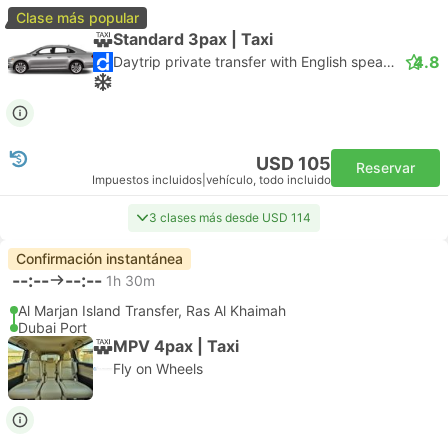
Clase más popular
Standard 3pax | Taxi
4.8
Daytrip private transfer with English speaking driver
USD 105
Reservar
Impuestos incluidos
|
vehículo, todo incluido
3 clases más desde USD 114
Confirmación instantánea
--:--
--:--
1h 30m
Al Marjan Island Transfer, Ras Al Khaimah
Dubai Port
MPV 4pax | Taxi
Fly on Wheels