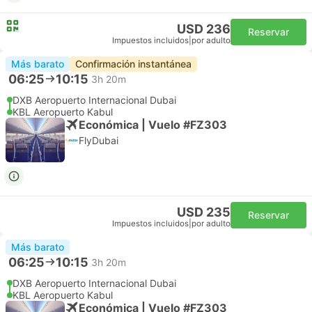
USD 236
Reservar
Impuestos incluidos
|
por adulto
Más barato
Confirmación instantánea
06:25
10:15
3h 20m
DXB Aeropuerto Internacional Dubai
KBL Aeropuerto Kabul
Económica | Vuelo #FZ303
FlyDubai
USD 235
Reservar
Impuestos incluidos
|
por adulto
Más barato
06:25
10:15
3h 20m
DXB Aeropuerto Internacional Dubai
KBL Aeropuerto Kabul
Económica | Vuelo #FZ303