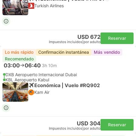
Turkish Airlines
USD 672
Reservar
Impuestos incluidos
|
por adulto
Lo más rápido
Confirmación instantánea
Más vendido
Recomendado
03:00
06:40
3h 10m
DXB Aeropuerto Internacional Dubai
KBL Aeropuerto Kabul
Económica | Vuelo #RQ902
Kam Air
USD 304
Reservar
Impuestos incluidos
|
por adulto