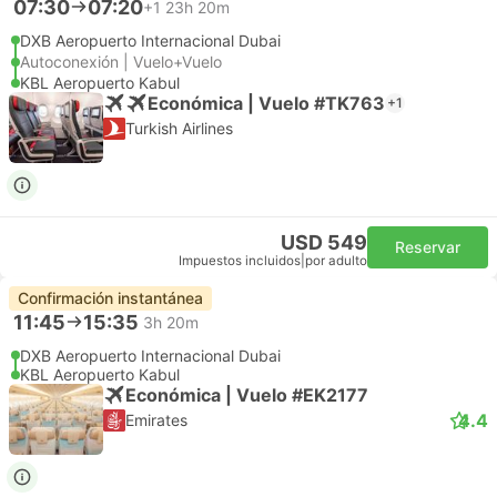
07:30
07:20
+1
23h 20m
DXB Aeropuerto Internacional Dubai
Autoconexión | Vuelo+Vuelo
KBL Aeropuerto Kabul
Económica | Vuelo #TK763
+1
Turkish Airlines
USD 549
Reservar
Impuestos incluidos
|
por adulto
Confirmación instantánea
11:45
15:35
3h 20m
DXB Aeropuerto Internacional Dubai
KBL Aeropuerto Kabul
Económica | Vuelo #EK2177
4.4
Emirates