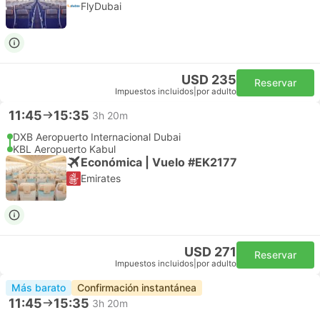
FlyDubai
USD 235
Reservar
Impuestos incluidos
|
por adulto
11:45
15:35
3h 20m
DXB Aeropuerto Internacional Dubai
KBL Aeropuerto Kabul
Económica | Vuelo #EK2177
Emirates
USD 271
Reservar
Impuestos incluidos
|
por adulto
Más barato
Confirmación instantánea
11:45
15:35
3h 20m