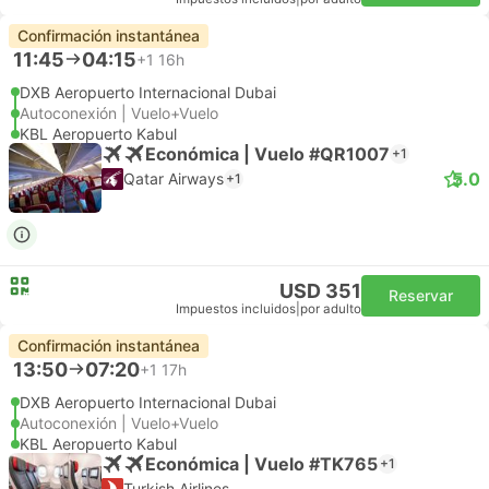
Confirmación instantánea
11:45
04:15
+1
16h
DXB Aeropuerto Internacional Dubai
Autoconexión | Vuelo+Vuelo
KBL Aeropuerto Kabul
Económica | Vuelo #QR1007
+1
5.0
Qatar Airways
+1
USD 351
Reservar
Impuestos incluidos
|
por adulto
Confirmación instantánea
13:50
07:20
+1
17h
DXB Aeropuerto Internacional Dubai
Autoconexión | Vuelo+Vuelo
KBL Aeropuerto Kabul
Económica | Vuelo #TK765
+1
Turkish Airlines