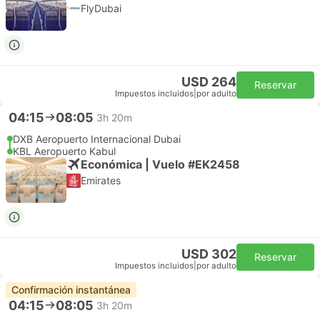
FlyDubai
USD 264
Reservar
Impuestos incluidos
|
por adulto
04:15
08:05
3h 20m
DXB Aeropuerto Internacional Dubai
KBL Aeropuerto Kabul
Económica | Vuelo #EK2458
Emirates
USD 302
Reservar
Impuestos incluidos
|
por adulto
Confirmación instantánea
04:15
08:05
3h 20m