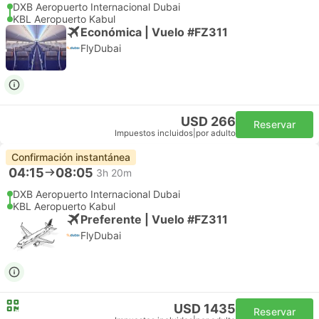
DXB Aeropuerto Internacional Dubai
KBL Aeropuerto Kabul
Económica | Vuelo #FZ311
FlyDubai
USD 266
Reservar
Impuestos incluidos
|
por adulto
Confirmación instantánea
04:15
08:05
3h 20m
DXB Aeropuerto Internacional Dubai
KBL Aeropuerto Kabul
Preferente | Vuelo #FZ311
FlyDubai
USD 1435
Reservar