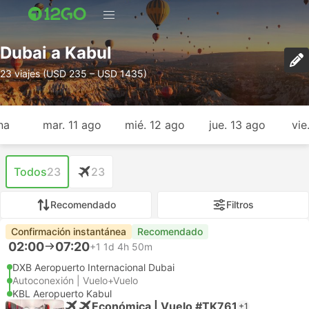
Dubai a Kabul
23 viajes (USD 235 – USD 1435)
na
mar. 11 ago
mié. 12 ago
jue. 13 ago
vie
Todos
23
23
Recomendado
Filtros
Confirmación instantánea
Recomendado
02:00
07:20
+1
1d 4h 50m
DXB Aeropuerto Internacional Dubai
Autoconexión | Vuelo+Vuelo
KBL Aeropuerto Kabul
Económica | Vuelo #TK761
+1