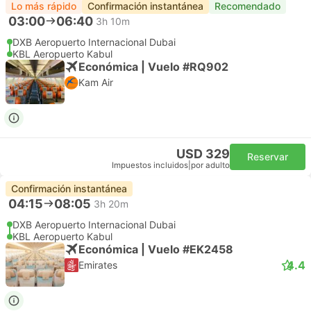
Lo más rápido
Confirmación instantánea
Recomendado
03:00
06:40
3h 10m
DXB Aeropuerto Internacional Dubai
KBL Aeropuerto Kabul
Económica | Vuelo #RQ902
Kam Air
USD 329
Reservar
Impuestos incluidos
|
por adulto
Confirmación instantánea
04:15
08:05
3h 20m
DXB Aeropuerto Internacional Dubai
KBL Aeropuerto Kabul
Económica | Vuelo #EK2458
4.4
Emirates