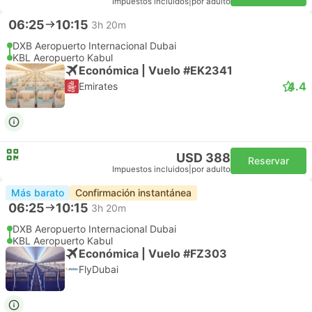
Impuestos incluidos
|
por adulto
06:25
10:15
3h 20m
DXB Aeropuerto Internacional Dubai
KBL Aeropuerto Kabul
Económica | Vuelo #EK2341
4.4
Emirates
USD 388
Reservar
Impuestos incluidos
|
por adulto
Más barato
Confirmación instantánea
06:25
10:15
3h 20m
DXB Aeropuerto Internacional Dubai
KBL Aeropuerto Kabul
Económica | Vuelo #FZ303
FlyDubai