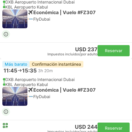
DXB Aeropuerto Internacional Dubai
KBL Aeropuerto Kabul
Económica | Vuelo #FZ307
FlyDubai
USD 237
Reservar
Impuestos incluidos
|
por adulto
Más barato
Confirmación instantánea
11:45
15:35
3h 20m
DXB Aeropuerto Internacional Dubai
KBL Aeropuerto Kabul
Económica | Vuelo #FZ307
FlyDubai
USD 244
Reservar
Impuestos incluidos
|
por adulto