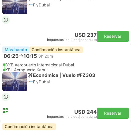
FlyDubai
USD 237
Reservar
Impuestos incluidos
|
por adulto
Más barato
Confirmación instantánea
06:25
10:15
3h 20m
DXB Aeropuerto Internacional Dubai
KBL Aeropuerto Kabul
Económica | Vuelo #FZ303
FlyDubai
USD 244
Reservar
Impuestos incluidos
|
por adulto
Confirmación instantánea