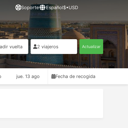
Soporte
Español
$•USD
adir vuelta
2 viajeros
Actualizar
o
jue. 13 ago
Fecha de recogida