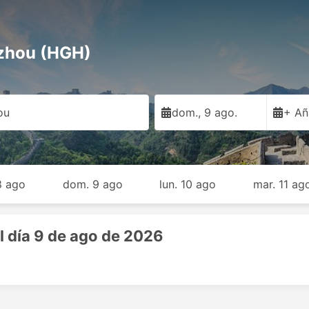
gzhou (HGH)
ou
dom., 9 ago.
+ Añ
8 ago
dom. 9 ago
lun. 10 ago
mar. 11 ag
l día 9 de ago de 2026