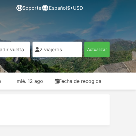
Soporte
Español
$•USD
adir vuelta
2 viajeros
Actualizar
o
mié. 12 ago
Fecha de recogida