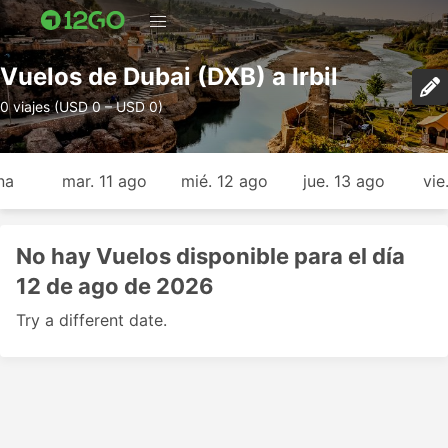
Vuelos de Dubai (DXB) a Irbil
0 viajes (USD 0 – USD 0)
na
mar. 11 ago
mié. 12 ago
jue. 13 ago
vie
No hay Vuelos disponible para el día
12 de ago de 2026
Try a different date.