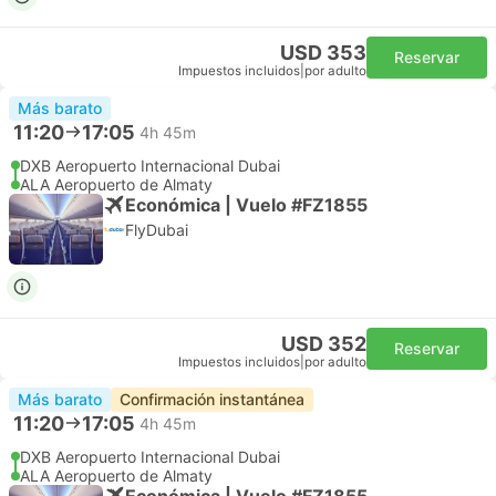
USD 353
Reservar
Impuestos incluidos
|
por adulto
Más barato
11:20
17:05
4h 45m
DXB Aeropuerto Internacional Dubai
ALA Aeropuerto de Almaty
Económica | Vuelo #FZ1855
FlyDubai
USD 352
Reservar
Impuestos incluidos
|
por adulto
Más barato
Confirmación instantánea
11:20
17:05
4h 45m
DXB Aeropuerto Internacional Dubai
ALA Aeropuerto de Almaty
Económica | Vuelo #FZ1855