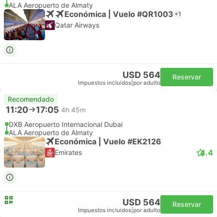
ALA Aeropuerto de Almaty
Económica | Vuelo #QR1003
+1
Qatar Airways
USD 564
Reservar
Impuestos incluidos
|
por adulto
Recomendado
11:20
17:05
4h 45m
DXB Aeropuerto Internacional Dubai
ALA Aeropuerto de Almaty
Económica | Vuelo #EK2126
4.4
Emirates
USD 564
Reservar
Impuestos incluidos
|
por adulto