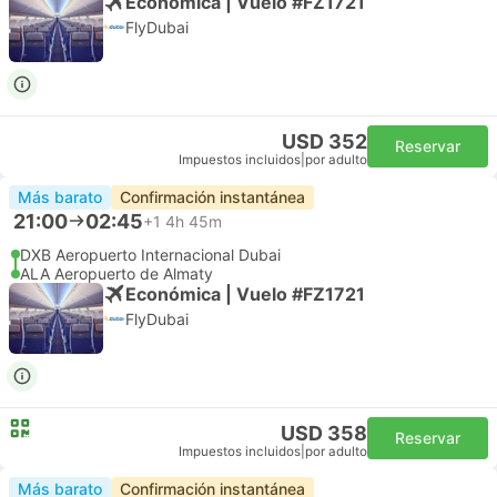
Económica | Vuelo #FZ1721
FlyDubai
USD 352
Reservar
Impuestos incluidos
|
por adulto
Más barato
Confirmación instantánea
21:00
02:45
+1
4h 45m
DXB Aeropuerto Internacional Dubai
ALA Aeropuerto de Almaty
Económica | Vuelo #FZ1721
FlyDubai
USD 358
Reservar
Impuestos incluidos
|
por adulto
Más barato
Confirmación instantánea