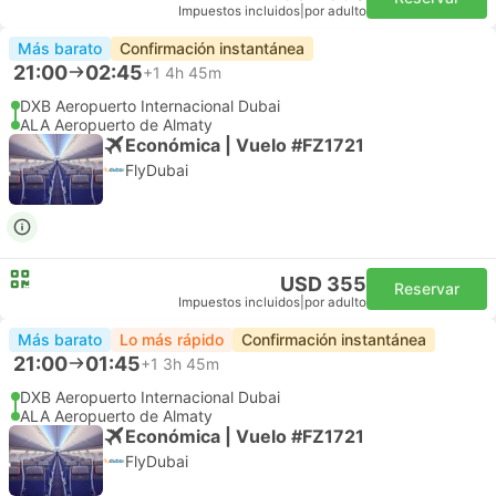
Impuestos incluidos
|
por adulto
Más barato
Confirmación instantánea
21:00
02:45
+1
4h 45m
DXB Aeropuerto Internacional Dubai
ALA Aeropuerto de Almaty
Económica | Vuelo #FZ1721
FlyDubai
USD 355
Reservar
Impuestos incluidos
|
por adulto
Más barato
Lo más rápido
Confirmación instantánea
21:00
01:45
+1
3h 45m
DXB Aeropuerto Internacional Dubai
ALA Aeropuerto de Almaty
Económica | Vuelo #FZ1721
FlyDubai