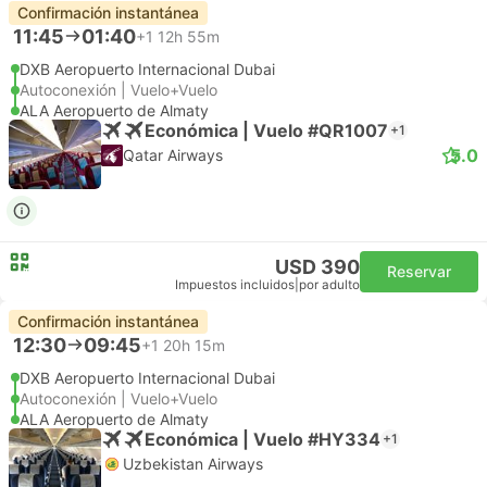
Confirmación instantánea
11:45
01:40
+1
12h 55m
DXB Aeropuerto Internacional Dubai
Autoconexión | Vuelo+Vuelo
ALA Aeropuerto de Almaty
Económica | Vuelo #QR1007
+1
5.0
Qatar Airways
USD 390
Reservar
Impuestos incluidos
|
por adulto
Confirmación instantánea
12:30
09:45
+1
20h 15m
DXB Aeropuerto Internacional Dubai
Autoconexión | Vuelo+Vuelo
ALA Aeropuerto de Almaty
Económica | Vuelo #HY334
+1
Uzbekistan Airways