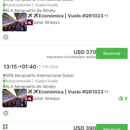
Autoconexión | Vuelo+Vuelo
ALA Aeropuerto de Almaty
Económica | Vuelo #QR1023
+1
Qatar Airways
USD 370
Reservar
Impuestos incluidos
|
por adulto
13:15
01:40
+1
11h 25m
DXB Aeropuerto Internacional Dubai
Autoconexión | Vuelo+Vuelo
ALA Aeropuerto de Almaty
Económica | Vuelo #QR1023
+1
5.0
Qatar Airways
USD 390
Reservar