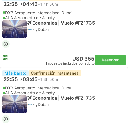
22:55
04:45
+1
4h 50m
DXB Aeropuerto Internacional Dubai
ALA Aeropuerto de Almaty
Económica | Vuelo #FZ1735
FlyDubai
USD 355
Reservar
Impuestos incluidos
|
por adulto
Más barato
Confirmación instantánea
22:55
03:45
+1
3h 50m
DXB Aeropuerto Internacional Dubai
ALA Aeropuerto de Almaty
Económica | Vuelo #FZ1735
FlyDubai