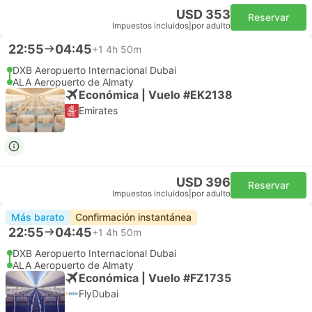
USD 353
Reservar
Impuestos incluidos
|
por adulto
22:55
04:45
+1
4h 50m
DXB Aeropuerto Internacional Dubai
ALA Aeropuerto de Almaty
Económica | Vuelo #EK2138
Emirates
USD 396
Reservar
Impuestos incluidos
|
por adulto
Más barato
Confirmación instantánea
22:55
04:45
+1
4h 50m
DXB Aeropuerto Internacional Dubai
ALA Aeropuerto de Almaty
Económica | Vuelo #FZ1735
FlyDubai