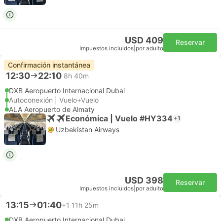
USD 409
Reservar
Impuestos incluidos
|
por adulto
Confirmación instantánea
12:30
22:10
8h 40m
DXB Aeropuerto Internacional Dubai
Autoconexión | Vuelo+Vuelo
ALA Aeropuerto de Almaty
Económica | Vuelo #HY334
+1
Uzbekistan Airways
USD 398
Reservar
Impuestos incluidos
|
por adulto
13:15
01:40
+1
11h 25m
DXB Aeropuerto Internacional Dubai