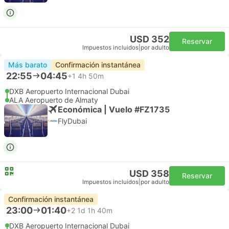
USD 352
Reservar
Impuestos incluidos
|
por adulto
Más barato
Confirmación instantánea
22:55
04:45
+1
4h 50m
DXB Aeropuerto Internacional Dubai
ALA Aeropuerto de Almaty
Económica | Vuelo #FZ1735
FlyDubai
USD 358
Reservar
Impuestos incluidos
|
por adulto
Confirmación instantánea
23:00
01:40
+2
1d 1h 40m
DXB Aeropuerto Internacional Dubai