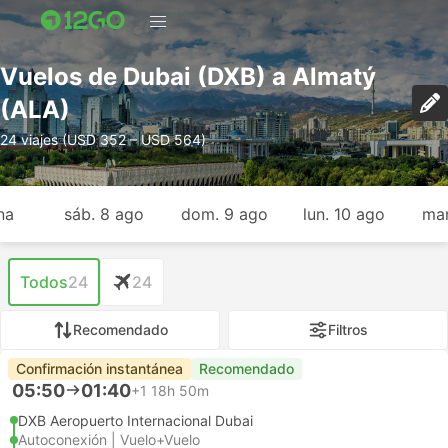
Vuelos de Dubai (DXB) a Almatý
(ALA)
24 viajes (USD 352 – USD 564)
na
sáb. 8 ago
dom. 9 ago
lun. 10 ago
mar
Todos
24
24
Recomendado
Filtros
Confirmación instantánea
Recomendado
05:50
01:40
+1
18h 50m
DXB Aeropuerto Internacional Dubai
Autoconexión | Vuelo+Vuelo