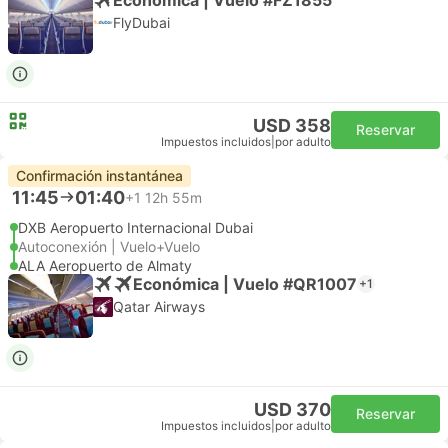
FlyDubai
USD 358
Reservar
Impuestos incluidos
|
por adulto
Confirmación instantánea
11:45
01:40
+1
12h 55m
DXB Aeropuerto Internacional Dubai
Autoconexión | Vuelo+Vuelo
ALA Aeropuerto de Almaty
Económica | Vuelo #QR1007
+1
Qatar Airways
USD 370
Reservar
Impuestos incluidos
|
por adulto