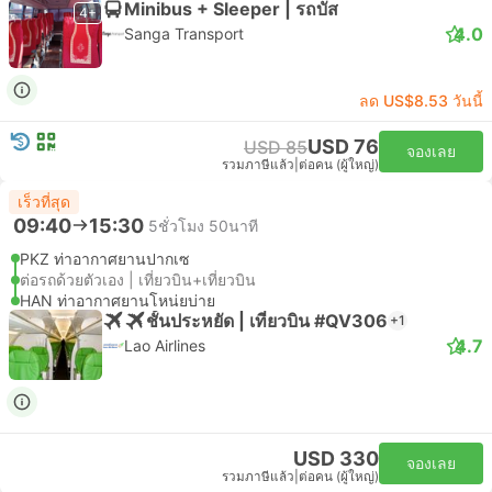
Minibus + Sleeper | รถบัส
4+
4.0
Sanga Transport
ลด US$8.53 วันนี้
USD 76
USD 85
จองเลย
รวมภาษีแล้ว
|
ต่อคน (ผู้ใหญ่)
เร็วที่สุด
09:40
15:30
5ชั่วโมง 50นาที
PKZ ท่าอากาศยานปากเซ
ต่อรถด้วยตัวเอง | เที่ยวบิน+เที่ยวบิน
HAN ท่าอากาศยานโหน่ยบ่าย
ชั้นประหยัด | เที่ยวบิน #QV306
+1
4.7
Lao Airlines
USD 330
จองเลย
รวมภาษีแล้ว
|
ต่อคน (ผู้ใหญ่)