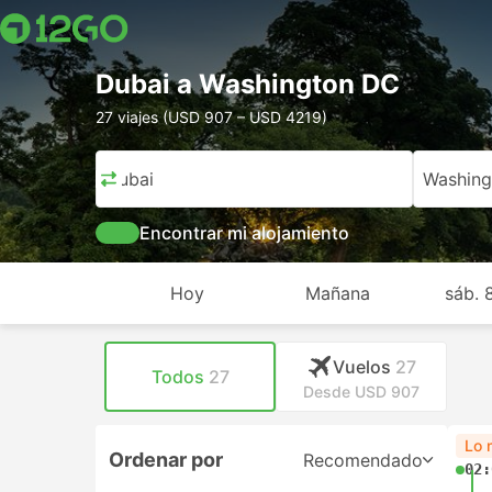
Dubai a Washington DC
27 viajes (USD 907 – USD 4219)
Dubai
Washing
Encontrar mi alojamiento
Hoy
Mañana
sáb. 
Vuelos
27
Todos
27
Desde USD 907
Lo 
Ordenar por
Recomendado
02: