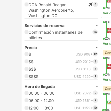
DCA Ronald Reagan
4
14:
Washington Aeropuerto,
Ver d
Washington DC
03:
Servicios de reserva
Confirmación instantánea de
16
billetes
15:
Ver d
Precio
Con
$
USD 908+
12
04:
$$
USD 2012+
9
$$$
USD 3116+
5
14:
$$$$
USD 4220+
1
Ver d
Hora de llegada
Con
00:00 - 06:00
USD 2072+
2
04:
06:00 - 12:00
USD 1361+
7
12:00 - 18:00
USD 1152+
10
08:
+1