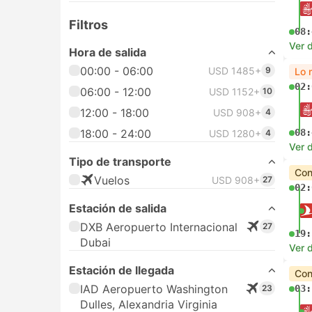
Filtros
08:
Ver d
Hora de salida
00:00 - 06:00
USD 1485+
9
Lo 
02:
06:00 - 12:00
USD 1152+
10
12:00 - 18:00
USD 908+
4
18:00 - 24:00
08:
USD 1280+
4
Ver d
Tipo de transporte
Con
Vuelos
USD 908+
27
02:
Estación de salida
DXB Aeropuerto Internacional
27
19:
Dubai
Ver d
Estación de llegada
Con
IAD Aeropuerto Washington
23
03:
Dulles, Alexandria Virginia