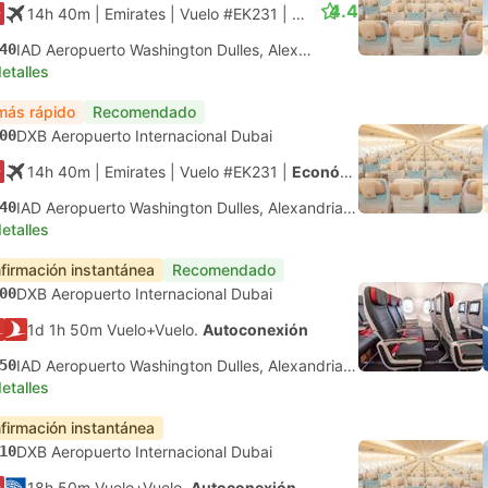
4.4
14h 40m
| Emirates
|
Vuelo #EK231
|
Económica
40
IAD Aeropuerto Washington Dulles, Alexandria Virginia
etalles
más rápido
Recomendado
00
DXB Aeropuerto Internacional Dubai
14h 40m
| Emirates
|
Vuelo #EK231
|
Económica
40
IAD Aeropuerto Washington Dulles, Alexandria Virginia
etalles
firmación instantánea
Recomendado
00
DXB Aeropuerto Internacional Dubai
1d 1h 50m Vuelo+Vuelo.
Autoconexión
50
IAD Aeropuerto Washington Dulles, Alexandria Virginia
etalles
firmación instantánea
10
DXB Aeropuerto Internacional Dubai
18h 50m Vuelo+Vuelo.
Autoconexión