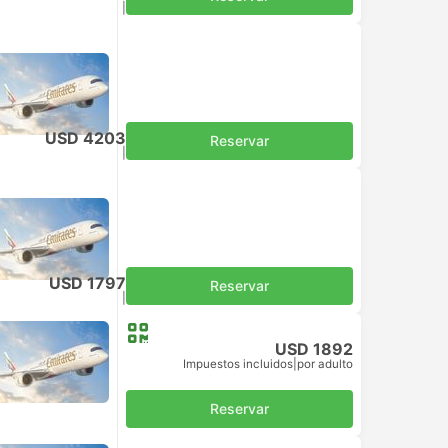
Impuestos incluidos
|
por adulto
USD 4203
Reservar
Impuestos incluidos
|
por adulto
USD 1797
Reservar
Impuestos incluidos
|
por adulto
USD 1892
Impuestos incluidos
|
por adulto
Reservar