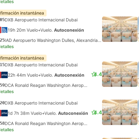
etalles
firmación instantánea
05
DXB Aeropuerto Internacional Dubai
19h 20m Vuelo+Vuelo.
Autoconexión
25
IAD Aeropuerto Washington Dulles, Alexandria Virginia
etalles
firmación instantánea
15
DXB Aeropuerto Internacional Dubai
4.4
22h 44m Vuelo+Vuelo.
Autoconexión
59
DCA Ronald Reagan Washington Aeropuerto, Washington DC
etalles
20
DXB Aeropuerto Internacional Dubai
4.4
1d 7h 38m Vuelo+Vuelo.
Autoconexión
58
DCA Ronald Reagan Washington Aeropuerto, Washington DC
etalles