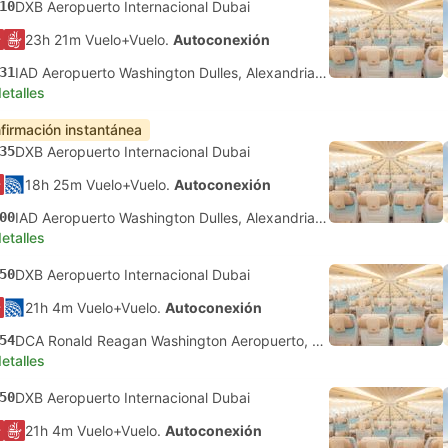
10
DXB Aeropuerto Internacional Dubai
23h 21m Vuelo+Vuelo.
Autoconexión
31
IAD Aeropuerto Washington Dulles, Alexandria Virginia
etalles
firmación instantánea
35
DXB Aeropuerto Internacional Dubai
18h 25m Vuelo+Vuelo.
Autoconexión
00
IAD Aeropuerto Washington Dulles, Alexandria Virginia
etalles
50
DXB Aeropuerto Internacional Dubai
21h 4m Vuelo+Vuelo.
Autoconexión
54
DCA Ronald Reagan Washington Aeropuerto, Washington DC
etalles
50
DXB Aeropuerto Internacional Dubai
21h 4m Vuelo+Vuelo.
Autoconexión