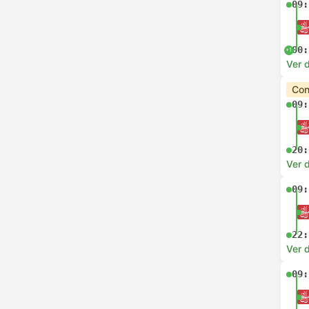
09:
00:
+1
Ver d
Con
09:
20:
Ver d
09:
22:
Ver d
09: