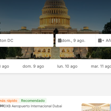
ton DC
dom., 9 ago.
+ Añ
8 ago
dom. 9 ago
lun. 10 ago
mar. 11 ag
más rápido
Recomendado
00
DXB Aeropuerto Internacional Dubai