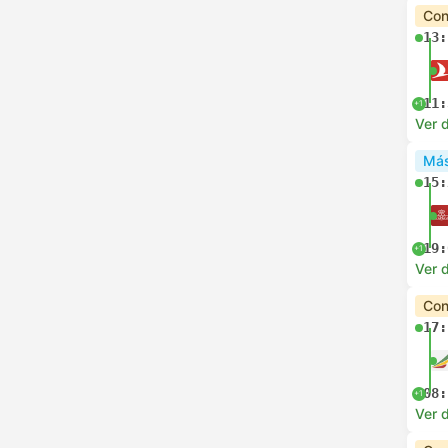
Con
13:
11:
+1
Ver d
Más
15:
19:
+1
Ver d
Con
17:
08:
+1
Ver d