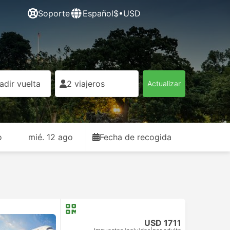
Soporte
Español
$•USD
adir vuelta
2 viajeros
Actualizar
o
mié. 12 ago
Fecha de recogida
USD 1711