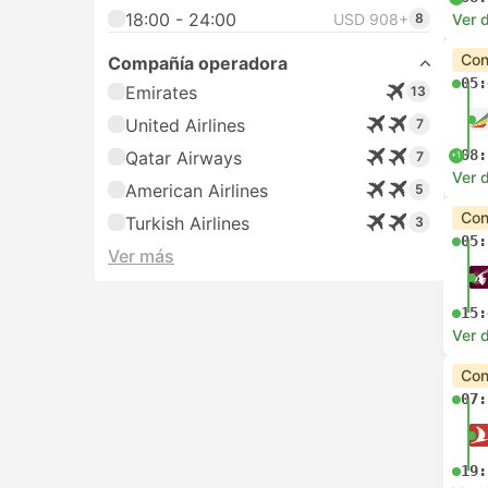
18:00 - 24:00
USD 908+
8
Ver d
Con
Compañía operadora
05:
Emirates
13
United Airlines
7
08:
Qatar Airways
7
+1
Ver d
American Airlines
5
Con
Turkish Airlines
3
05:
Ver más
15:
Ver d
Con
07:
19: