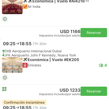
Económica | Vuelo #AI4216
+1
Air India
USD 1166
Reservar
Impuestos incluidos
|
por adulto
09:25
18:55
17h 30m
DXB Aeropuerto Internacional Dubai
JFK Aeropuerto John F Kennedy, Nueva York
Económica | Vuelo #EK205
4.4
Emirates
USD 1233
Reservar
Impuestos incluidos
|
por adulto
Confirmación instantánea
09:25
18:55
17h 30m