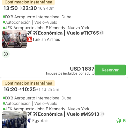
Confirmación instantánea
13:50
22:30
16h 40m
DXB Aeropuerto Internacional Dubai
Autoconexión | Vuelo+Vuelo
JFK Aeropuerto John F Kennedy, Nueva York
Económica | Vuelo #TK765
+1
Turkish Airlines
USD 1637
Reservar
Impuestos incluidos
|
por adulto
Confirmación instantánea
16:20
10:25
+1
1d 2h 5m
DXB Aeropuerto Internacional Dubai
Autoconexión | Vuelo+Vuelo
JFK Aeropuerto John F Kennedy, Nueva York
Económica | Vuelo #MS913
+1
4.5
Egyptair