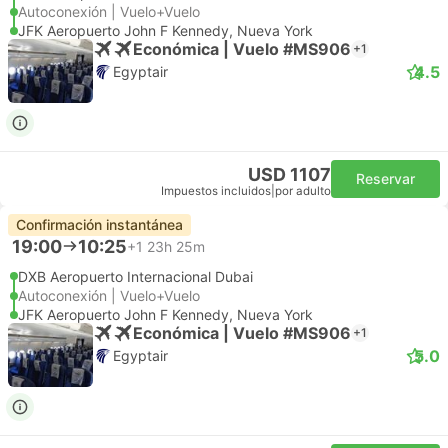
Autoconexión | Vuelo+Vuelo
JFK Aeropuerto John F Kennedy, Nueva York
Económica | Vuelo #MS906
+1
4.5
Egyptair
USD 1107
Reservar
Impuestos incluidos
|
por adulto
Confirmación instantánea
19:00
10:25
+1
23h 25m
DXB Aeropuerto Internacional Dubai
Autoconexión | Vuelo+Vuelo
JFK Aeropuerto John F Kennedy, Nueva York
Económica | Vuelo #MS906
+1
5.0
Egyptair