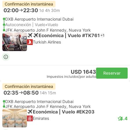
Confirmación instantánea
02:00
22:30
1d 4h 30m
DXB Aeropuerto Internacional Dubai
Autoconexión | Vuelo+Vuelo
JFK Aeropuerto John F Kennedy, Nueva York
Económica | Vuelo #TK761
+1
Turkish Airlines
USD 1643
Reservar
Impuestos incluidos
|
por adulto
Confirmación instantánea
02:35
08:50
14h 15m
DXB Aeropuerto Internacional Dubai
JFK Aeropuerto John F Kennedy, Nueva York
Económica | Vuelo #EK203
4.4
Emirates