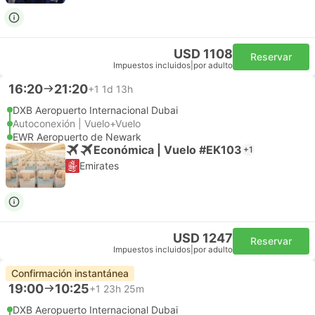
USD 1108
Reservar
Impuestos incluidos
|
por adulto
16:20
21:20
+1
1d 13h
DXB Aeropuerto Internacional Dubai
Autoconexión | Vuelo+Vuelo
EWR Aeropuerto de Newark
Económica | Vuelo #EK103
+1
Emirates
USD 1247
Reservar
Impuestos incluidos
|
por adulto
Confirmación instantánea
19:00
10:25
+1
23h 25m
DXB Aeropuerto Internacional Dubai