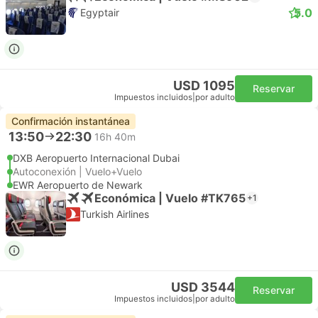
5.0
Egyptair
USD 1095
Reservar
Impuestos incluidos
|
por adulto
Confirmación instantánea
13:50
22:30
16h 40m
DXB Aeropuerto Internacional Dubai
Autoconexión | Vuelo+Vuelo
EWR Aeropuerto de Newark
Económica | Vuelo #TK765
+1
Turkish Airlines
USD 3544
Reservar
Impuestos incluidos
|
por adulto