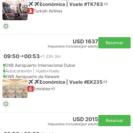
Económica | Vuelo #TK763
+1
Turkish Airlines
USD 1637
Reservar
Impuestos incluidos
|
por adulto
09:50
00:53
+1
23h 3m
DXB Aeropuerto Internacional Dubai
Autoconexión | Vuelo+Vuelo
EWR Aeropuerto de Newark
Económica | Vuelo #EK235
+1
Emirates
+1
USD 2015
Reservar
Impuestos incluidos
|
por adulto