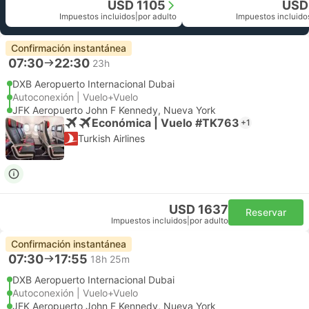
USD 1105
USD
Impuestos incluidos
|
por adulto
Impuestos incluido
Confirmación instantánea
07:30
22:30
23h
DXB Aeropuerto Internacional Dubai
Autoconexión | Vuelo+Vuelo
JFK Aeropuerto John F Kennedy, Nueva York
Económica | Vuelo #TK763
+1
Turkish Airlines
USD 1637
Reservar
Impuestos incluidos
|
por adulto
Confirmación instantánea
07:30
17:55
18h 25m
DXB Aeropuerto Internacional Dubai
Autoconexión | Vuelo+Vuelo
JFK Aeropuerto John F Kennedy, Nueva York