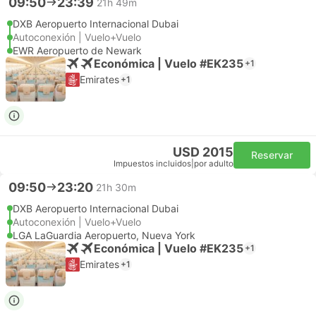
09:50
23:39
21h 49m
DXB Aeropuerto Internacional Dubai
Autoconexión | Vuelo+Vuelo
EWR Aeropuerto de Newark
Económica | Vuelo #EK235
+1
Emirates
+1
USD 2015
Reservar
Impuestos incluidos
|
por adulto
09:50
23:20
21h 30m
DXB Aeropuerto Internacional Dubai
Autoconexión | Vuelo+Vuelo
LGA LaGuardia Aeropuerto, Nueva York
Económica | Vuelo #EK235
+1
Emirates
+1