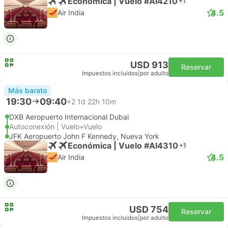
Económica | Vuelo #AI4210
+1
4.5
Air India
USD 913
Reservar
Impuestos incluidos
|
por adulto
Más barato
19:30
09:40
+2
1d 22h 10m
DXB Aeropuerto Internacional Dubai
Autoconexión | Vuelo+Vuelo
JFK Aeropuerto John F Kennedy, Nueva York
Económica | Vuelo #AI4310
+1
4.5
Air India
USD 754
Reservar
Impuestos incluidos
|
por adulto