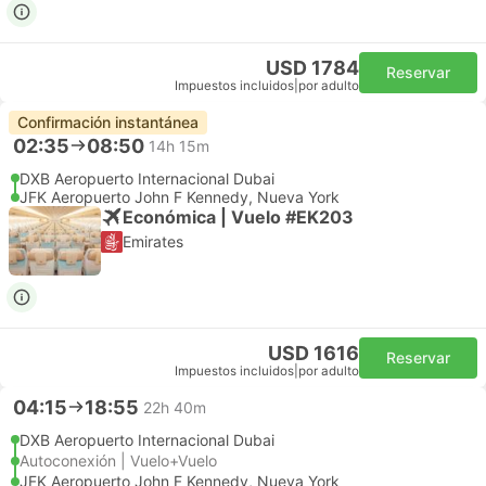
USD 1784
Reservar
Impuestos incluidos
|
por adulto
Confirmación instantánea
02:35
08:50
14h 15m
DXB Aeropuerto Internacional Dubai
JFK Aeropuerto John F Kennedy, Nueva York
Económica | Vuelo #EK203
Emirates
USD 1616
Reservar
Impuestos incluidos
|
por adulto
04:15
18:55
22h 40m
DXB Aeropuerto Internacional Dubai
Autoconexión | Vuelo+Vuelo
JFK Aeropuerto John F Kennedy, Nueva York