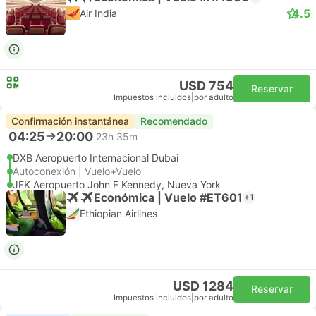
4.5
Air India
USD 754
Reservar
Impuestos incluidos
|
por adulto
Confirmación instantánea
Recomendado
04:25
20:00
23h 35m
DXB Aeropuerto Internacional Dubai
Autoconexión | Vuelo+Vuelo
JFK Aeropuerto John F Kennedy, Nueva York
Económica | Vuelo #ET601
+1
Ethiopian Airlines
USD 1284
Reservar
Impuestos incluidos
|
por adulto