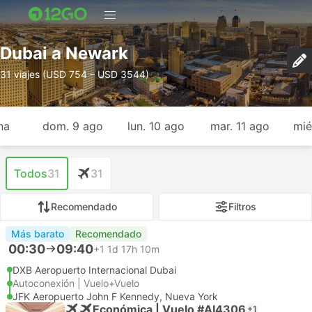
Dubai a Newark
31 viajes (USD 754 – USD 3544)
na
dom. 9 ago
lun. 10 ago
mar. 11 ago
mié
Todos
31
31
Recomendado
Filtros
Más barato
Recomendado
00:30
09:40
+1
1d 17h 10m
DXB Aeropuerto Internacional Dubai
Autoconexión | Vuelo+Vuelo
JFK Aeropuerto John F Kennedy, Nueva York
Económica | Vuelo #AI4306
+1