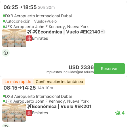
06:25
18:55
20h 30m
DXB Aeropuerto Internacional Dubai
Autoconexión | Vuelo+Vuelo
JFK Aeropuerto John F Kennedy, Nueva York
Económica | Vuelo #EK2140
+1
Emirates
USD 2336
Reservar
Impuestos incluidos
|
por adulto
Lo más rápido
Confirmación instantánea
08:15
14:25
14h 10m
DXB Aeropuerto Internacional Dubai
JFK Aeropuerto John F Kennedy, Nueva York
Económica | Vuelo #EK201
4.4
Emirates