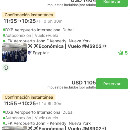
USD 1464
Reservar
Impuestos incluidos
|
por adulto
Confirmación instantánea
11:55
10:25
+1
1d 6h 30m
DXB Aeropuerto Internacional Dubai
Autoconexión | Vuelo+Vuelo
JFK Aeropuerto John F Kennedy, Nueva York
Económica | Vuelo #MS902
+1
4.5
Egyptair
USD 1105
Reservar
Impuestos incluidos
|
por adulto
Confirmación instantánea
11:55
10:25
+1
1d 6h 30m
DXB Aeropuerto Internacional Dubai
Autoconexión | Vuelo+Vuelo
JFK Aeropuerto John F Kennedy, Nueva York
Económica | Vuelo #MS902
+1