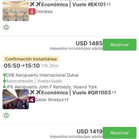
Económica | Vuelo #EK101
+1
Emirates
USD 1485
Reservar
Impuestos incluidos
|
por adulto
Confirmación instantánea
05:50
15:10
17h 20m
DXB Aeropuerto Internacional Dubai
Autoconexión | Vuelo+Vuelo
JFK Aeropuerto John F Kennedy, Nueva York
Económica | Vuelo #QR1003
+1
Qatar Airways
+1
USD 1419
Reservar
Impuestos incluidos
|
por adulto