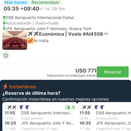
Más barato
Recomendado
05:35
09:40
+1
1d 12h 5m
DXB Aeropuerto Internacional Dubai
Autoconexión | Vuelo+Vuelo
JFK Aeropuerto John F Kennedy, Nueva York
Económica | Vuelo #AI4308
+1
Air India
USD 771
Reservar
Impuestos incluidos
|
por adulto
Instantáneo
¿Reserva de última hora?
Confirmación instantánea en nuestras mejores opciones
4.5
11:55
DXB Aeropuerto Internacional Dubai
11:55
1d 6h 30m
Autoconexión
1d 6h 30m
Autoconexión
10:25
JFK Aeropuerto John F Kennedy, Nueva York
10:25
+ 1 día
Llegada el mar. 11 ago
+ 1 día
Llegada el mar. 11 ag