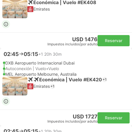
Económica | Vuelo #EK408
Emirates
USD 1476
Reservar
Impuestos incluidos
|
por adulto
02:45
05:15
+1
20h 30m
DXB Aeropuerto Internacional Dubai
Autoconexión | Vuelo+Vuelo
MEL Aeropuerto Melbourne, Australia
Económica | Vuelo #EK420
+1
Emirates
+1
USD 1727
Reservar
Impuestos incluidos
|
por adulto
02:45
05:15
+1
20h 30m