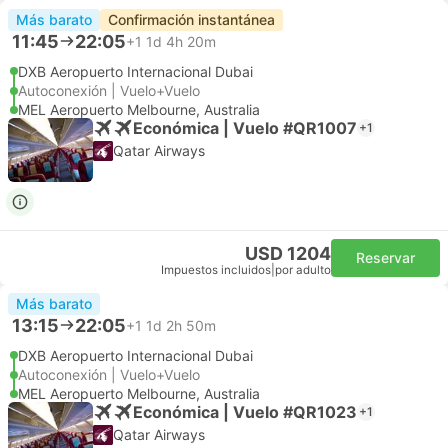
Más barato
Confirmación instantánea
11:45
22:05
+1
1d 4h 20m
DXB Aeropuerto Internacional Dubai
Autoconexión | Vuelo+Vuelo
MEL Aeropuerto Melbourne, Australia
Económica | Vuelo #QR1007
+1
Qatar Airways
USD 1204
Reservar
Impuestos incluidos
|
por adulto
Más barato
13:15
22:05
+1
1d 2h 50m
DXB Aeropuerto Internacional Dubai
Autoconexión | Vuelo+Vuelo
MEL Aeropuerto Melbourne, Australia
Económica | Vuelo #QR1023
+1
Qatar Airways