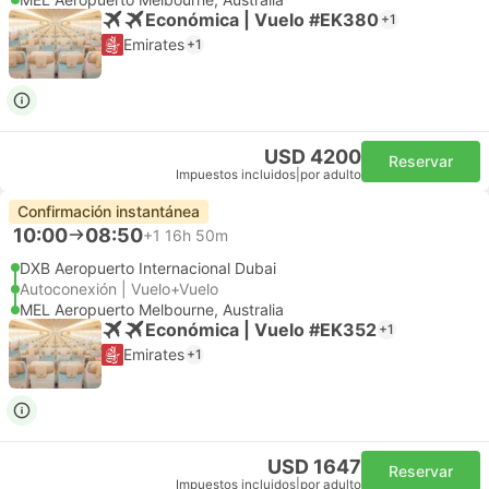
Económica | Vuelo #EK380
+1
Emirates
+1
USD 4200
Reservar
Impuestos incluidos
|
por adulto
Confirmación instantánea
10:00
08:50
+1
16h 50m
DXB Aeropuerto Internacional Dubai
Autoconexión | Vuelo+Vuelo
MEL Aeropuerto Melbourne, Australia
Económica | Vuelo #EK352
+1
Emirates
+1
USD 1647
Reservar
Impuestos incluidos
|
por adulto