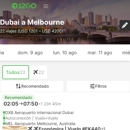
Dubai a Melbourne
22 viajes (USD 1201 – USD 4200)
na
dom. 9 ago
lun. 10 ago
mar. 11 ago
mié
Todos
22
22
Recomendado
Filtros
Recomendado
02:05
07:50
+1
23h 45m
DXB Aeropuerto Internacional Dubai
Autoconexión | Vuelo+Vuelo
MEL Aeropuerto Melbourne, Australia
Económica | Vuelo #EK440
+1