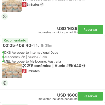
Emirates
+1
USD 1639
Reservar
Impuestos incluidos
|
por adulto
Recomendado
02:05
09:40
+1
1d 1h 35m
DXB Aeropuerto Internacional Dubai
Autoconexión | Vuelo+Vuelo
MEL Aeropuerto Melbourne, Australia
Económica | Vuelo #EK440
+1
Emirates
USD 1600
Reservar
Impuestos incluidos
|
por adulto