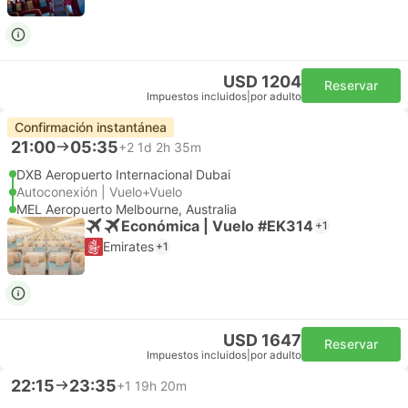
USD 1204
Reservar
Impuestos incluidos
|
por adulto
Confirmación instantánea
21:00
05:35
+2
1d 2h 35m
DXB Aeropuerto Internacional Dubai
Autoconexión | Vuelo+Vuelo
MEL Aeropuerto Melbourne, Australia
Económica | Vuelo #EK314
+1
Emirates
+1
USD 1647
Reservar
Impuestos incluidos
|
por adulto
22:15
23:35
+1
19h 20m