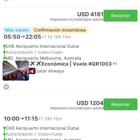
USD 4181
Reservar
Impuestos incluidos
|
por adulto
Más barato
Confirmación instantánea
05:50
22:05
+1
1d 10h 15m
DXB Aeropuerto Internacional Dubai
Autoconexión | Vuelo+Vuelo
MEL Aeropuerto Melbourne, Australia
Económica | Vuelo #QR1003
+1
Qatar Airways
USD 1204
Reservar
Impuestos incluidos
|
por adulto
10:00
11:15
+1
19h 15m
DXB Aeropuerto Internacional Dubai
Autoconexión | Vuelo+Vuelo
MEL Aeropuerto Melbourne, Australia