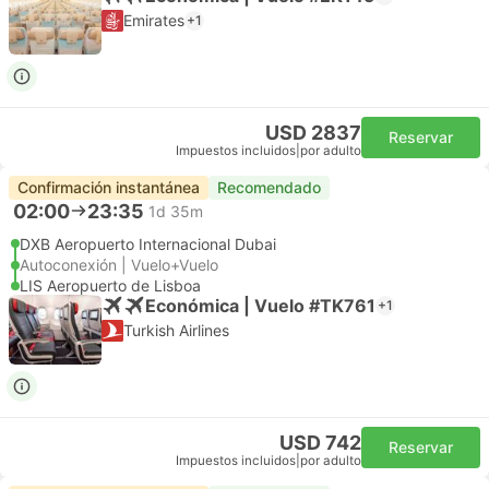
Emirates
+1
USD 2837
Reservar
Impuestos incluidos
|
por adulto
Confirmación instantánea
Recomendado
02:00
23:35
1d 35m
DXB Aeropuerto Internacional Dubai
Autoconexión | Vuelo+Vuelo
LIS Aeropuerto de Lisboa
Económica | Vuelo #TK761
+1
Turkish Airlines
USD 742
Reservar
Impuestos incluidos
|
por adulto