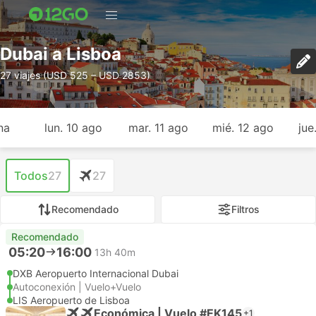
Dubai a Lisboa
27 viajes (USD 525 – USD 2853)
na
lun. 10 ago
mar. 11 ago
mié. 12 ago
jue
Todos
27
27
Recomendado
Filtros
Recomendado
05:20
16:00
13h 40m
DXB Aeropuerto Internacional Dubai
Autoconexión | Vuelo+Vuelo
LIS Aeropuerto de Lisboa
Económica | Vuelo #EK145
+1