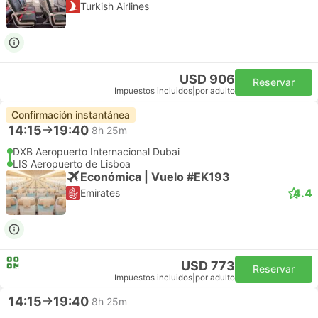
Turkish Airlines
USD 906
Reservar
Impuestos incluidos
|
por adulto
Confirmación instantánea
14:15
19:40
8h 25m
DXB Aeropuerto Internacional Dubai
LIS Aeropuerto de Lisboa
Económica | Vuelo #EK193
4.4
Emirates
USD 773
Reservar
Impuestos incluidos
|
por adulto
14:15
19:40
8h 25m