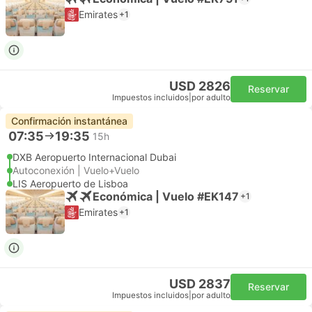
Emirates
+1
USD 2826
Reservar
Impuestos incluidos
|
por adulto
Confirmación instantánea
07:35
19:35
15h
DXB Aeropuerto Internacional Dubai
Autoconexión | Vuelo+Vuelo
LIS Aeropuerto de Lisboa
Económica | Vuelo #EK147
+1
Emirates
+1
USD 2837
Reservar
Impuestos incluidos
|
por adulto