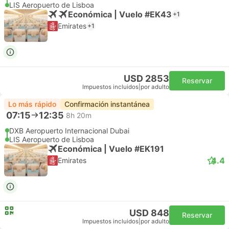
LIS Aeropuerto de Lisboa
Económica | Vuelo #EK43
+1
Emirates
+1
USD 2853
Reservar
Impuestos incluidos
|
por adulto
Lo más rápido
Confirmación instantánea
07:15
12:35
8h 20m
DXB Aeropuerto Internacional Dubai
LIS Aeropuerto de Lisboa
Económica | Vuelo #EK191
4.4
Emirates
USD 848
Reservar
Impuestos incluidos
|
por adulto