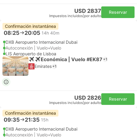
USD 2837
Reservar
Impuestos incluidos
|
por adulto
Confirmación instantánea
08:25
20:05
14h 40m
DXB Aeropuerto Internacional Dubai
Autoconexión | Vuelo+Vuelo
LIS Aeropuerto de Lisboa
Económica | Vuelo #EK87
+1
Emirates
+1
USD 2826
Reservar
Impuestos incluidos
|
por adulto
Confirmación instantánea
09:35
21:35
15h
DXB Aeropuerto Internacional Dubai
Autoconexión | Vuelo+Vuelo