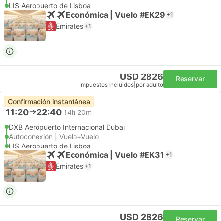
LIS Aeropuerto de Lisboa
Económica | Vuelo #EK29
+1
Emirates
+1
USD 2826
Reservar
Impuestos incluidos
|
por adulto
Confirmación instantánea
11:20
22:40
14h 20m
DXB Aeropuerto Internacional Dubai
Autoconexión | Vuelo+Vuelo
LIS Aeropuerto de Lisboa
Económica | Vuelo #EK31
+1
Emirates
+1
USD 2826
Reservar