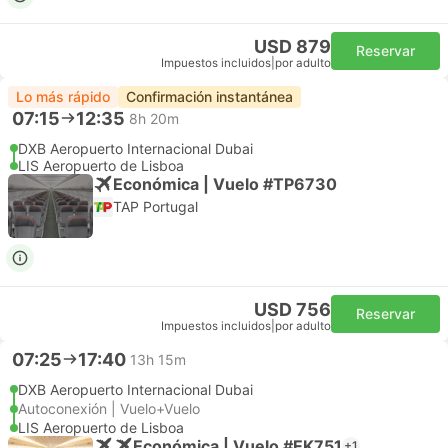
USD 879
Reservar
Impuestos incluidos
|
por adulto
Lo más rápido
Confirmación instantánea
07:15
12:35
8h 20m
DXB Aeropuerto Internacional Dubai
LIS Aeropuerto de Lisboa
Económica | Vuelo #TP6730
TAP Portugal
USD 756
Reservar
Impuestos incluidos
|
por adulto
07:25
17:40
13h 15m
DXB Aeropuerto Internacional Dubai
Autoconexión | Vuelo+Vuelo
LIS Aeropuerto de Lisboa
Económica | Vuelo #EK751
+1