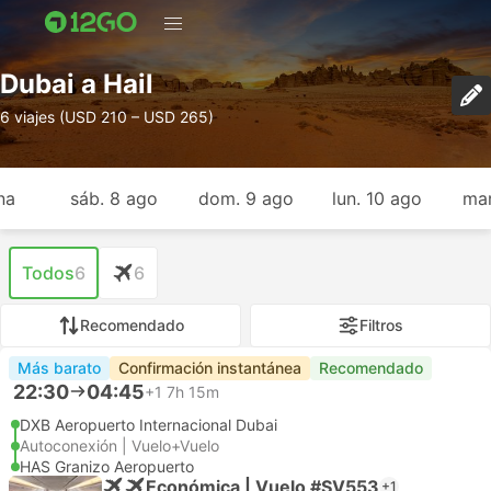
Dubai a Hail
6 viajes (USD 210 – USD 265)
na
sáb. 8 ago
dom. 9 ago
lun. 10 ago
mar
Todos
6
6
Recomendado
Filtros
Más barato
Confirmación instantánea
Recomendado
22:30
04:45
+1
7h 15m
DXB Aeropuerto Internacional Dubai
Autoconexión | Vuelo+Vuelo
HAS Granizo Aeropuerto
Económica | Vuelo #SV553
+1