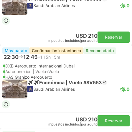
5.0
Saudi Arabian Airlines
USD 210
Reservar
Impuestos incluidos
|
por adulto
Más barato
Confirmación instantánea
Recomendado
22:30
12:45
+1
15h 15m
DXB Aeropuerto Internacional Dubai
Autoconexión | Vuelo+Vuelo
HAS Granizo Aeropuerto
Económica | Vuelo #SV553
+1
5.0
Saudi Arabian Airlines
USD 210
Reservar
Impuestos incluidos
|
por adulto