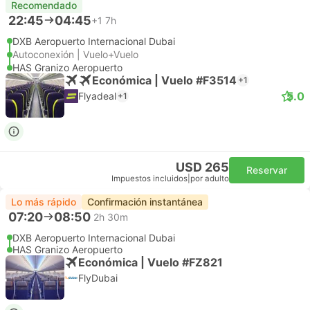
Recomendado
22:45
04:45
+1
7h
DXB Aeropuerto Internacional Dubai
Autoconexión | Vuelo+Vuelo
HAS Granizo Aeropuerto
Económica | Vuelo #F3514
+1
5.0
Flyadeal
+1
USD 265
Reservar
Impuestos incluidos
|
por adulto
Lo más rápido
Confirmación instantánea
07:20
08:50
2h 30m
DXB Aeropuerto Internacional Dubai
HAS Granizo Aeropuerto
Económica | Vuelo #FZ821
FlyDubai