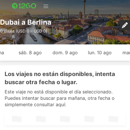
Dubai a Berlina
0 viajes (USD 0 – USD 0)
na
sáb. 8 ago
dom. 9 ago
lun. 10 ago
mar
Los viajes no están disponibles, intenta
buscar otra fecha o lugar.
Este viaje no está disponible el día seleccionado.
Puedes intentar buscar para mañana, otra fecha o
simplemente consultar aquí: