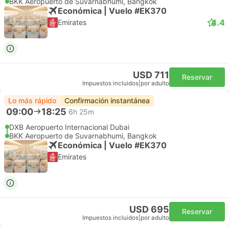
BKK Aeropuerto de Suvarnabhumi, Bangkok
Económica | Vuelo #EK370
4.4
Emirates
USD 711
Reservar
Impuestos incluidos
|
por adulto
Lo más rápido
Confirmación instantánea
09:00
18:25
6h 25m
DXB Aeropuerto Internacional Dubai
BKK Aeropuerto de Suvarnabhumi, Bangkok
Económica | Vuelo #EK370
Emirates
USD 695
Reservar
Impuestos incluidos
|
por adulto