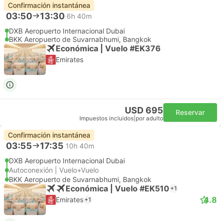
Confirmación instantánea
03:50
13:30
6h 40m
DXB Aeropuerto Internacional Dubai
BKK Aeropuerto de Suvarnabhumi, Bangkok
Económica | Vuelo #EK376
Emirates
USD 695
Reservar
Impuestos incluidos
|
por adulto
Confirmación instantánea
03:55
17:35
10h 40m
DXB Aeropuerto Internacional Dubai
Autoconexión | Vuelo+Vuelo
BKK Aeropuerto de Suvarnabhumi, Bangkok
Económica | Vuelo #EK510
+1
4.8
Emirates
+1