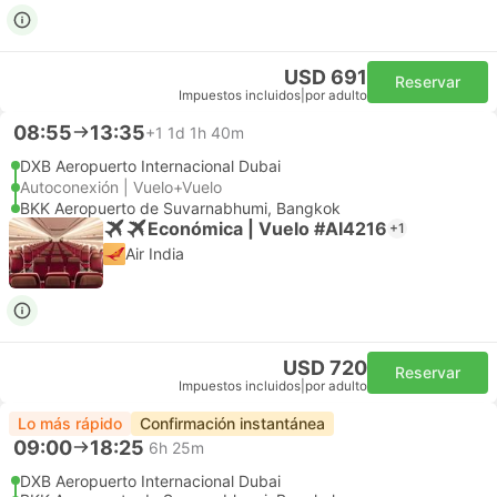
USD 691
Reservar
Impuestos incluidos
|
por adulto
08:55
13:35
+1
1d 1h 40m
DXB Aeropuerto Internacional Dubai
Autoconexión | Vuelo+Vuelo
BKK Aeropuerto de Suvarnabhumi, Bangkok
Económica | Vuelo #AI4216
+1
Air India
USD 720
Reservar
Impuestos incluidos
|
por adulto
Lo más rápido
Confirmación instantánea
09:00
18:25
6h 25m
DXB Aeropuerto Internacional Dubai