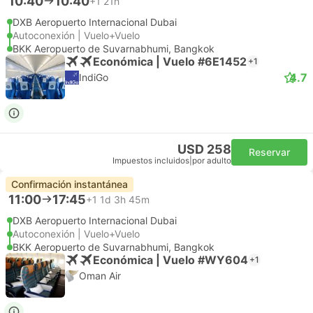
10:40
10:40
+1
21h
DXB Aeropuerto Internacional Dubai
Autoconexión | Vuelo+Vuelo
BKK Aeropuerto de Suvarnabhumi, Bangkok
Económica | Vuelo #6E1452
+1
4.7
IndiGo
USD 258
Reservar
Impuestos incluidos
|
por adulto
Confirmación instantánea
11:00
17:45
+1
1d 3h 45m
DXB Aeropuerto Internacional Dubai
Autoconexión | Vuelo+Vuelo
BKK Aeropuerto de Suvarnabhumi, Bangkok
Económica | Vuelo #WY604
+1
Oman Air