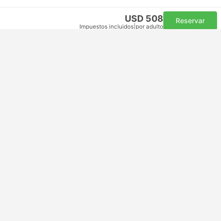
USD 508
Reservar
Impuestos incluidos
|
por adulto
Confirmación instantánea
12:55
09:45
+1
17h 50m
DXB Aeropuerto Internacional Dubai
Autoconexión | Vuelo+Vuelo
BKK Aeropuerto de Suvarnabhumi, Bangkok
Económica | Vuelo #GF505
+1
Gulf Air
USD 400
Reservar
Impuestos incluidos
|
por adulto
Confirmación instantánea
13:00
08:40
+1
16h 40m
DXB Aeropuerto Internacional Dubai
Autoconexión | Vuelo+Vuelo