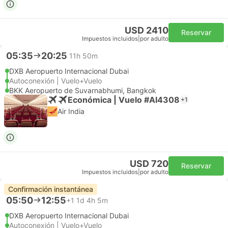
USD 2410
Reservar
Impuestos incluidos
|
por adulto
05:35
20:25
11h 50m
DXB Aeropuerto Internacional Dubai
Autoconexión | Vuelo+Vuelo
BKK Aeropuerto de Suvarnabhumi, Bangkok
Económica | Vuelo #AI4308
+1
Air India
USD 720
Reservar
Impuestos incluidos
|
por adulto
Confirmación instantánea
05:50
12:55
+1
1d 4h 5m
DXB Aeropuerto Internacional Dubai
Autoconexión | Vuelo+Vuelo