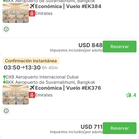
BKK Aeropuerto de Suvarnabhumi, Bangkok
Económica | Vuelo #EK384
Emirates
USD 848
Reservar
Impuestos incluidos
|
por adulto
Confirmación instantánea
03:50
13:30
6h 40m
DXB Aeropuerto Internacional Dubai
BKK Aeropuerto de Suvarnabhumi, Bangkok
Económica | Vuelo #EK376
4.4
Emirates
USD 711
Reservar
Impuestos incluidos
|
por adulto