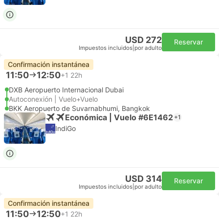
USD 272
Reservar
Impuestos incluidos
|
por adulto
Confirmación instantánea
11:50
12:50
+1
22h
DXB Aeropuerto Internacional Dubai
Autoconexión | Vuelo+Vuelo
BKK Aeropuerto de Suvarnabhumi, Bangkok
Económica | Vuelo #6E1462
+1
IndiGo
USD 314
Reservar
Impuestos incluidos
|
por adulto
Confirmación instantánea
11:50
12:50
+1
22h