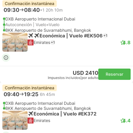
Confirmación instantánea
09:30
08:40
+1
20h 10m
DXB Aeropuerto Internacional Dubai
Autoconexión | Vuelo+Vuelo
BKK Aeropuerto de Suvarnabhumi, Bangkok
Económica | Vuelo #EK506
+1
4.8
Emirates
+1
USD 2410
Reservar
Impuestos incluidos
|
por adulto
Confirmación instantánea
09:40
19:25
6h 45m
DXB Aeropuerto Internacional Dubai
BKK Aeropuerto de Suvarnabhumi, Bangkok
Económica | Vuelo #EK372
4.4
Emirates