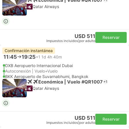
Qatar Airways
USD 511
Reservar
Impuestos incluidos
|
por adulto
Confirmación instantánea
11:45
19:25
+1
1d 4h 40m
DXB Aeropuerto Internacional Dubai
Autoconexión | Vuelo+Vuelo
BKK Aeropuerto de Suvarnabhumi, Bangkok
Económica | Vuelo #QR1007
+1
Qatar Airways
USD 511
Reservar
Impuestos incluidos
|
por adulto