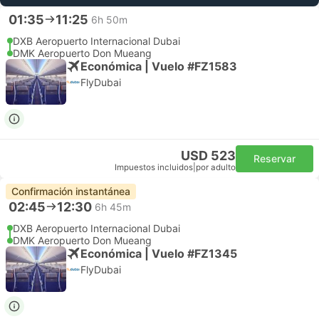
01:35
11:25
6h 50m
DXB Aeropuerto Internacional Dubai
DMK Aeropuerto Don Mueang
Económica | Vuelo #FZ1583
FlyDubai
USD 523
Reservar
Impuestos incluidos
|
por adulto
Confirmación instantánea
02:45
12:30
6h 45m
DXB Aeropuerto Internacional Dubai
DMK Aeropuerto Don Mueang
Económica | Vuelo #FZ1345
FlyDubai