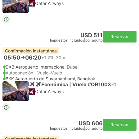
Qatar Airways
USD 511
Reservar
Impuestos incluidos
|
por adulto
Confirmación instantánea
05:50
06:20
+1
21h 30m
DXB Aeropuerto Internacional Dubai
Autoconexión | Vuelo+Vuelo
BKK Aeropuerto de Suvarnabhumi, Bangkok
Económica | Vuelo #QR1003
+1
Qatar Airways
USD 606
Reservar
Impuestos incluidos
|
por adulto
Confirmación instantánea