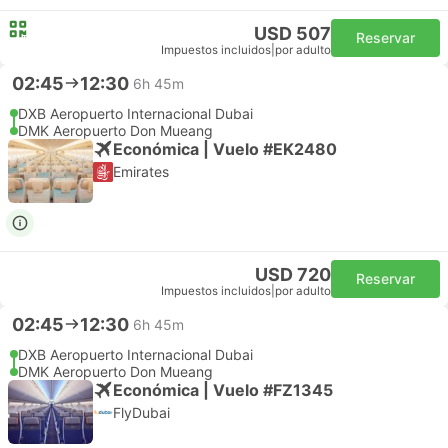
USD 507
Reservar
Impuestos incluidos
|
por adulto
02:45
12:30
6h 45m
DXB Aeropuerto Internacional Dubai
DMK Aeropuerto Don Mueang
Económica | Vuelo #EK2480
Emirates
USD 720
Reservar
Impuestos incluidos
|
por adulto
02:45
12:30
6h 45m
DXB Aeropuerto Internacional Dubai
DMK Aeropuerto Don Mueang
Económica | Vuelo #FZ1345
FlyDubai