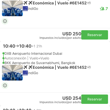
Económica | Vuelo #6E1452
+1
4.7
IndiGo
USD 250
Reservar
Impuestos incluidos
|
por adulto
10:40
10:40
+1
21h
DXB Aeropuerto Internacional Dubai
Autoconexión | Vuelo+Vuelo
BKK Aeropuerto de Suvarnabhumi, Bangkok
Económica | Vuelo #6E1452
+1
IndiGo
USD 254
Reservar
Impuestos incluidos
|
por adulto