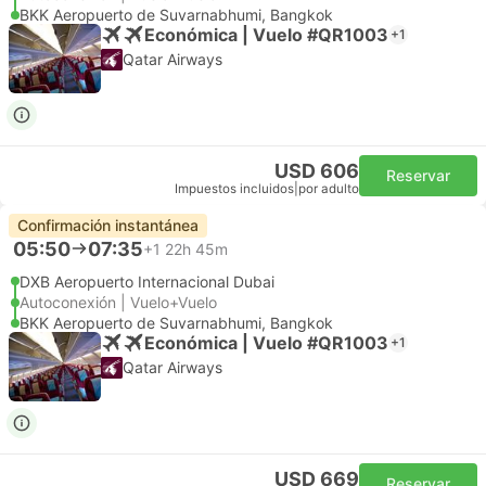
BKK Aeropuerto de Suvarnabhumi, Bangkok
Económica | Vuelo #QR1003
+1
Qatar Airways
USD 606
Reservar
Impuestos incluidos
|
por adulto
Confirmación instantánea
05:50
07:35
+1
22h 45m
DXB Aeropuerto Internacional Dubai
Autoconexión | Vuelo+Vuelo
BKK Aeropuerto de Suvarnabhumi, Bangkok
Económica | Vuelo #QR1003
+1
Qatar Airways
USD 669
Reservar