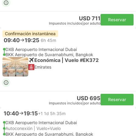
USD 711
Reservar
Impuestos incluidos
|
por adulto
Confirmación instantánea
09:40
19:25
6h 45m
DXB Aeropuerto Internacional Dubai
BKK Aeropuerto de Suvarnabhumi, Bangkok
Económica | Vuelo #EK372
Emirates
USD 695
Reservar
Impuestos incluidos
|
por adulto
10:40
19:15
+1
1d 5h 35m
DXB Aeropuerto Internacional Dubai
Autoconexión | Vuelo+Vuelo
BKK Aeropuerto de Suvarnabhumi, Bangkok