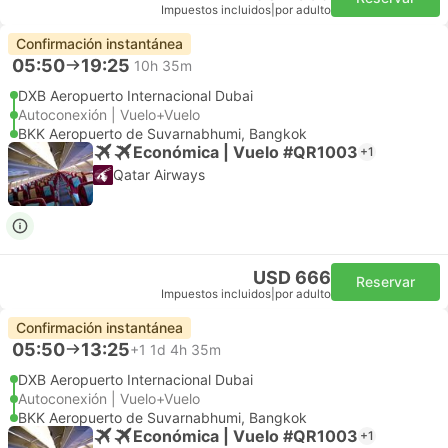
Impuestos incluidos
|
por adulto
Confirmación instantánea
05:50
19:25
10h 35m
DXB Aeropuerto Internacional Dubai
Autoconexión | Vuelo+Vuelo
BKK Aeropuerto de Suvarnabhumi, Bangkok
Económica | Vuelo #QR1003
+1
Qatar Airways
USD 666
Reservar
Impuestos incluidos
|
por adulto
Confirmación instantánea
05:50
13:25
+1
1d 4h 35m
DXB Aeropuerto Internacional Dubai
Autoconexión | Vuelo+Vuelo
BKK Aeropuerto de Suvarnabhumi, Bangkok
Económica | Vuelo #QR1003
+1