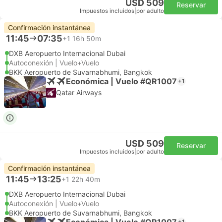
USD 509
Reservar
Impuestos incluidos
|
por adulto
Confirmación instantánea
11:45
07:35
+1
16h 50m
DXB Aeropuerto Internacional Dubai
Autoconexión | Vuelo+Vuelo
BKK Aeropuerto de Suvarnabhumi, Bangkok
Económica | Vuelo #QR1007
+1
Qatar Airways
USD 509
Reservar
Impuestos incluidos
|
por adulto
Confirmación instantánea
11:45
13:25
+1
22h 40m
DXB Aeropuerto Internacional Dubai
Autoconexión | Vuelo+Vuelo
BKK Aeropuerto de Suvarnabhumi, Bangkok
Económica | Vuelo #QR1007
+1