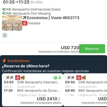
01:35
11:25
6h 50m
DXB Aeropuerto Internacional Dubai
DMK Aeropuerto Don Mueang
Económica | Vuelo #EK2173
Emirates
USD 720
Reservar
Impuestos incluidos
|
por adulto
Instantáneo
¿Reserva de última hora?
Confirmación instantánea en nuestras mejores opciones
4.8
03:55
DXB Aeropuerto Internacional Dubai
09:30
10h 40m
Autoconexión
20h 10m
Autoconexión
17:35
BKK Aeropuerto de Suvarnabhumi, Bangkok
08:40
Llegada el jue. 13 ago
+ 1 día
Llegada el vie. 14 ag
USD 2410
USD
Impuestos incluidos
|
por adulto
Impuestos incluido