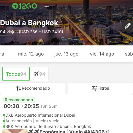
Dubai a Bangkok
94 viajes (USD 236 – USD 2410)
na
mié. 12 ago
jue. 13 ago
vie. 14 ago
sáb
Todos
94
94
Recomendado
Filtros
Recomendado
00:30
20:25
16h 55m
DXB Aeropuerto Internacional Dubai
Autoconexión | Vuelo+Vuelo
BKK Aeropuerto de Suvarnabhumi, Bangkok
Económica | Vuelo #AI4306
+1