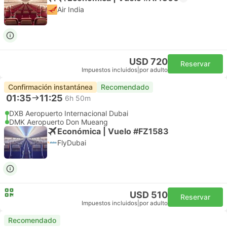
Air India
USD 720
Reservar
Impuestos incluidos
|
por adulto
Confirmación instantánea
Recomendado
01:35
11:25
6h 50m
DXB Aeropuerto Internacional Dubai
DMK Aeropuerto Don Mueang
Económica | Vuelo #FZ1583
FlyDubai
USD 510
Reservar
Impuestos incluidos
|
por adulto
Recomendado