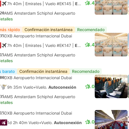
4.4
7h 40m
| Emirates
|
Vuelo #EK145
|
Económica
20
AMS Amsterdam Schiphol Aeropuerto
etalles
más rápido
Confirmación instantánea
Recomendado
35
DXB Aeropuerto Internacional Dubai
4.4
7h 40m
| Emirates
|
Vuelo #EK147
|
Económica
15
AMS Amsterdam Schiphol Aeropuerto
etalles
 barato
Confirmación instantánea
Recomendado
00
DXB Aeropuerto Internacional Dubai
5.0
9h 35m Vuelo+Vuelo.
Autoconexión
35
AMS Amsterdam Schiphol Aeropuerto
etalles
15
DXB Aeropuerto Internacional Dubai
5.0
1d 2h 40m Vuelo+Vuelo.
Autoconexión