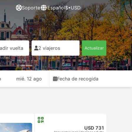
Soporte
Español
$•USD
adir vuelta
2 viajeros
Actualizar
o
mié. 12 ago
Fecha de recogida
USD 731