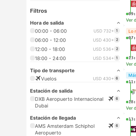
Filtros
09:
Ver d
Hora de salida
00:00 - 06:00
USD 732+
1
Lo 
07:
06:00 - 12:00
USD 430+
2
12:00 - 18:00
USD 536+
2
18:00 - 24:00
13:
USD 534+
1
Ver d
Tipo de transporte
Más
Vuelos
USD 430+
6
11:
Estación de salida
DXB Aeropuerto Internacional
6
18:
Dubai
Ver d
Estación de llegada
13:
AMS Amsterdam Schiphol
6
Aeropuerto