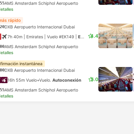
55
AMS Amsterdam Schiphol Aeropuerto
etalles
más rápido
20
DXB Aeropuerto Internacional Dubai
4.4
7h 40m
| Emirates
|
Vuelo #EK149
|
Económica
00
AMS Amsterdam Schiphol Aeropuerto
etalles
firmación instantánea
00
DXB Aeropuerto Internacional Dubai
5.0
16h 55m Vuelo+Vuelo.
Autoconexión
55
AMS Amsterdam Schiphol Aeropuerto
etalles