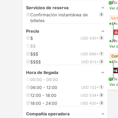
13:
+1
Servicios de reserva
Ver d
Confirmación instantánea de
3
Lo 
billetes
14:
Precio
$
USD 430+
3
20:
$$
Ver d
$$$
USD 686+
1
Con
$$$$
USD 813+
2
23:
Hora de llegada
00:00 - 06:00
13:
+1
Ver d
06:00 - 12:00
USD 732+
1
12:00 - 18:00
USD 534+
3
18:00 - 24:00
USD 430+
2
Compañía operadora