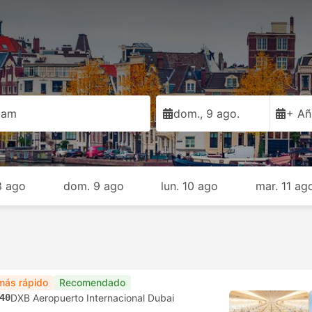
dam
dom., 9 ago.
+ Añ
8 ago
dom. 9 ago
lun. 10 ago
mar. 11 ag
más rápido
Recomendado
40
DXB Aeropuerto Internacional Dubai