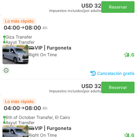
USD 32
Reservar
Impuestos incluidos
|
por adulto
Lo más rápido
04:00
08:00
4h
Giza Transfer
Asyut Transfer
VIP | Furgoneta
4.6
Right On Time
Cancelación gratis
USD 32
Reservar
Impuestos incluidos
|
por adulto
Lo más rápido
04:00
08:00
4h
6th of October Transfer, El Cairo
Asyut Transfer
VIP | Furgoneta
4.6
Right On Time