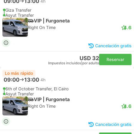
09:00
13:00
4h
Giza Transfer
Asyut Transfer
VIP | Furgoneta
4.6
Right On Time
Cancelación gratis
USD 32
Reservar
Impuestos incluidos
|
por adulto
Lo más rápido
09:00
13:00
4h
6th of October Transfer, El Cairo
Asyut Transfer
VIP | Furgoneta
4.6
Right On Time
Cancelación gratis