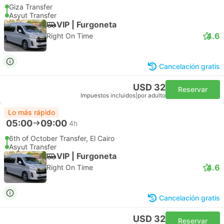
Giza Transfer
Asyut Transfer
VIP | Furgoneta
4.6
Right On Time
Cancelación gratis
USD 32
Reservar
Impuestos incluidos
|
por adulto
Lo más rápido
05:00
09:00
4h
6th of October Transfer, El Cairo
Asyut Transfer
VIP | Furgoneta
4.6
Right On Time
Cancelación gratis
USD 32
Reservar