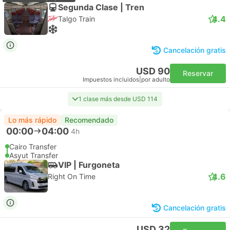
Segunda Clase | Tren
4.4
Talgo Train
Cancelación gratis
USD 90
Reservar
Impuestos incluidos
|
por adulto
1 clase más desde USD 114
Lo más rápido
Recomendado
00:00
04:00
4h
Cairo Transfer
Asyut Transfer
VIP | Furgoneta
4.6
Right On Time
Cancelación gratis
USD 32