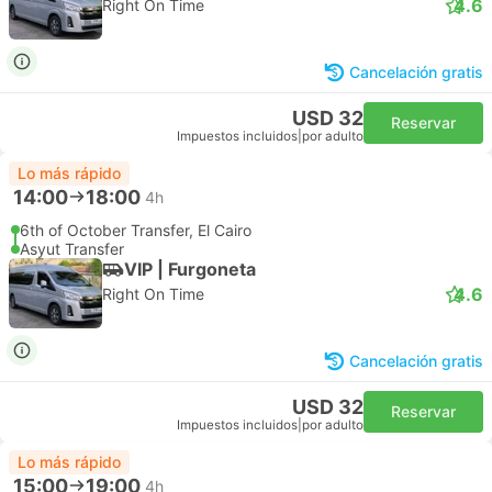
4.6
Right On Time
Cancelación gratis
USD 32
Reservar
Impuestos incluidos
|
por adulto
Lo más rápido
14:00
18:00
4h
6th of October Transfer, El Cairo
Asyut Transfer
VIP | Furgoneta
4.6
Right On Time
Cancelación gratis
USD 32
Reservar
Impuestos incluidos
|
por adulto
Lo más rápido
15:00
19:00
4h