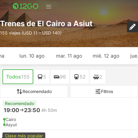
Trenes de El Cairo a Asiut
155 viajes (USD 11 – USD 140)
na
lun. 10 ago
mar. 11 ago
mié. 12 ago
jue
Todos
155
5
96
52
2
Recomendado
Filtros
Recomendado
19:00
23:50
4h 50m
Cairo
Asyut
Clase más popular