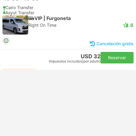
Cairo Transfer
Asyut Transfer
VIP | Furgoneta
4.6
Right On Time
Cancelación gratis
USD 32
Reservar
Impuestos incluidos
|
por adulto
Lo más rápido
15:00
19:00
4h
Giza Transfer
Asyut Transfer
VIP | Furgoneta
4.6
Right On Time
Cancelación gratis