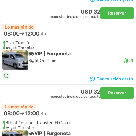
USD 32
Reservar
Impuestos incluidos
|
por adulto
Lo más rápido
08:00
12:00
4h
Giza Transfer
Asyut Transfer
VIP | Furgoneta
4.6
Right On Time
Cancelación gratis
USD 32
Reservar
Impuestos incluidos
|
por adulto
Lo más rápido
08:00
12:00
4h
6th of October Transfer, El Cairo
Asyut Transfer
VIP | Furgoneta