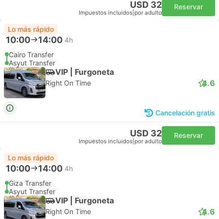
USD 32
Reservar
Impuestos incluidos
|
por adulto
Lo más rápido
10:00
14:00
4h
Cairo Transfer
Asyut Transfer
VIP | Furgoneta
4.6
Right On Time
Cancelación gratis
USD 32
Reservar
Impuestos incluidos
|
por adulto
Lo más rápido
10:00
14:00
4h
Giza Transfer
Asyut Transfer
VIP | Furgoneta
4.6
Right On Time