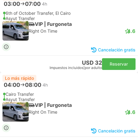
03:00
07:00
4h
6th of October Transfer, El Cairo
Asyut Transfer
VIP | Furgoneta
4.6
Right On Time
Cancelación gratis
USD 32
Reservar
Impuestos incluidos
|
por adulto
Lo más rápido
04:00
08:00
4h
Cairo Transfer
Asyut Transfer
VIP | Furgoneta
4.6
Right On Time
Cancelación gratis