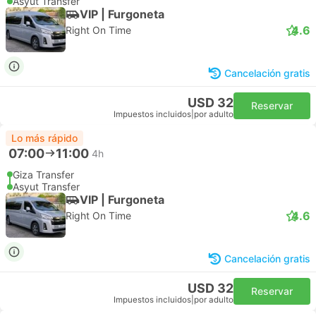
Asyut Transfer
VIP | Furgoneta
4.6
Right On Time
Cancelación gratis
USD 32
Reservar
Impuestos incluidos
|
por adulto
Lo más rápido
07:00
11:00
4h
Giza Transfer
Asyut Transfer
VIP | Furgoneta
4.6
Right On Time
Cancelación gratis
USD 32
Reservar
Impuestos incluidos
|
por adulto