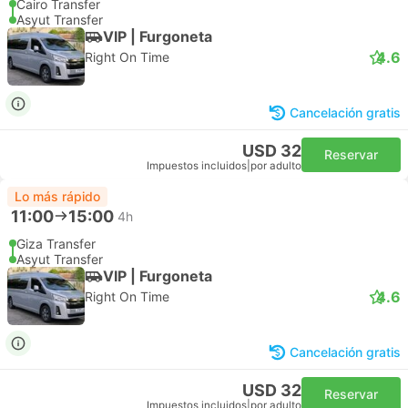
Cairo Transfer
Asyut Transfer
VIP | Furgoneta
4.6
Right On Time
Cancelación gratis
USD 32
Reservar
Impuestos incluidos
|
por adulto
Lo más rápido
11:00
15:00
4h
Giza Transfer
Asyut Transfer
VIP | Furgoneta
4.6
Right On Time
Cancelación gratis
USD 32
Reservar
Impuestos incluidos
|
por adulto