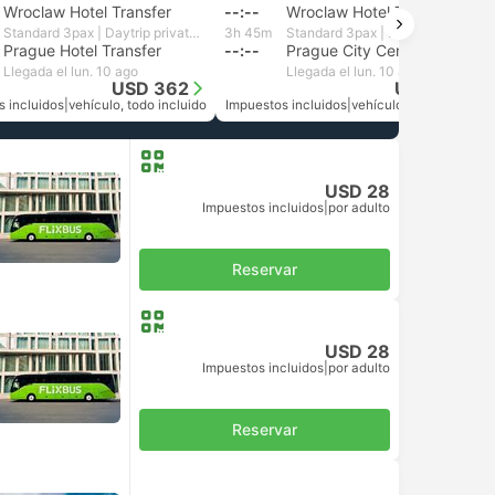
Wroclaw Hotel Transfer
--:--
Wroclaw Hotel Transfer
Standard 3pax | Daytrip private transfer with English speaking driver
3h 45m
Standard 3pax | Daytrip private transfer with English speaking driver
Prague Hotel Transfer
--:--
Prague City Centre
Llegada el lun. 10 ago
Llegada el lun. 10 ago
USD 362
USD 362
s incluidos
|
vehículo, todo incluido
Impuestos incluidos
|
vehículo, todo incluido
USD 28
Impuestos incluidos
|
por adulto
Reservar
USD 28
Impuestos incluidos
|
por adulto
Reservar