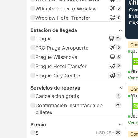
úl
WRO Aeropuerto Wroclaw
5
Conf
inst
Wroclaw Hotel Transfer
3
mejo
Estación de llegada
Prague
23
Con
PRG Praga Aeropuerto
5
03:
Prague Wilsonova
3
Prague Hotel Transfer
2
08:
Prague City Centre
1
Ver d
Servicios de reserva
Con
Cancelación gratis
1
03:
Confirmación instantánea de
29
billetes
08:
Ver d
Precio
$
USD 25+
30
Con