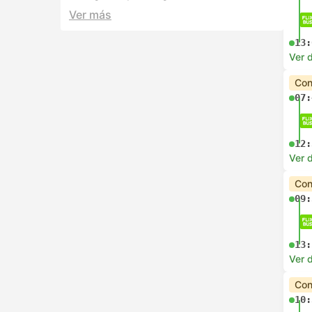
Ver más
13:
Ver d
Con
07:
12:
Ver d
Con
09:
13:
Ver d
Con
10: