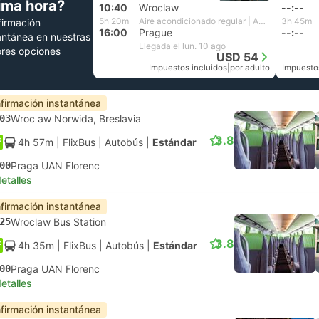
tima hora?
10:40
Wroclaw
--:--
5h 20m
Aire acondicionado regular | Agat
3h 45m
irmación
16:00
Prague
--:--
antánea en nuestras
Llegada el lun. 10 ago
res opciones
USD 54
Impuestos incluidos
|
por adulto
Impuesto
firmación instantánea
03
Wroc aw Norwida, Breslavia
3.8
4h 57m
| FlixBus
|
Autobús
|
Estándar
00
Praga UAN Florenc
etalles
firmación instantánea
25
Wroclaw Bus Station
3.8
4h 35m
| FlixBus
|
Autobús
|
Estándar
00
Praga UAN Florenc
etalles
firmación instantánea