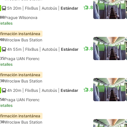
3.8
5h 20m
| FlixBus
|
Autobús
|
Estándar
00
Prague Wilsonova
etalles
firmación instantánea
40
Wroclaw Bus Station
3.8
4h 55m
| FlixBus
|
Autobús
|
Estándar
35
Praga UAN Florenc
etalles
firmación instantánea
30
Wroclaw Bus Station
3.8
4h 20m
| FlixBus
|
Autobús
|
Estándar
50
Praga UAN Florenc
etalles
firmación instantánea
30
Wroclaw Bus Station