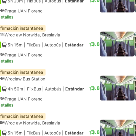
3.8
5h 20m
| FlixBus
|
Autobús
|
Estándar
40
Praga UAN Florenc
etalles
firmación instantánea
15
Wroc aw Norwida, Breslavia
3.8
5h 15m
| FlixBus
|
Autobús
|
Estándar
30
Praga UAN Florenc
etalles
firmación instantánea
40
Wroclaw Bus Station
3.8
4h 50m
| FlixBus
|
Autobús
|
Estándar
30
Praga UAN Florenc
etalles
firmación instantánea
00
Wroc aw Norwida, Breslavia
3.8
5h 15m
| FlixBus
|
Autobús
|
Estándar