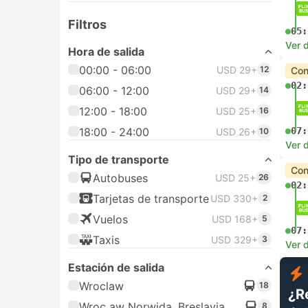
Filtros
05:
Ver d
Hora de salida
00:00 - 06:00
USD 29+
12
Con
02:
06:00 - 12:00
USD 29+
14
12:00 - 18:00
USD 25+
16
18:00 - 24:00
07:
USD 26+
10
Ver d
Tipo de transporte
Con
Autobuses
USD 25+
26
02:
Tarjetas de transporte
USD 330+
2
Vuelos
USD 168+
5
07:
Taxis
USD 329+
3
Ver d
Estación de salida
Wroclaw
18
¿R
Wroc aw Norwida, Breslavia
8