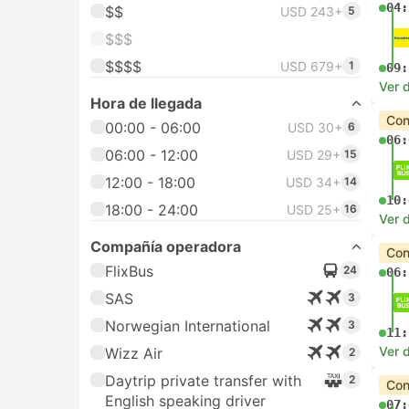
04:
$$
USD 243+
5
$$$
$$$$
USD 679+
1
09:
Ver d
Hora de llegada
Con
00:00 - 06:00
USD 30+
6
06:
06:00 - 12:00
USD 29+
15
12:00 - 18:00
USD 34+
14
10:
18:00 - 24:00
USD 25+
16
Ver d
Compañía operadora
Con
FlixBus
24
06:
SAS
3
Norwegian International
3
11:
Ver d
Wizz Air
2
Daytrip private transfer with
2
Con
English speaking driver
07: