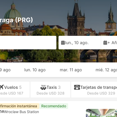
Praga (PRG)
lun., 10 ago.
+ Añ
9 ago
lun. 10 ago
mar. 11 ago
mié. 12 ag
Vuelos
5
Taxis
3
Tarjetas de transp
esde USD 167
Desde USD 328
Desde USD 329
firmación instantánea
Recomendado
50
Wroclaw Bus Station