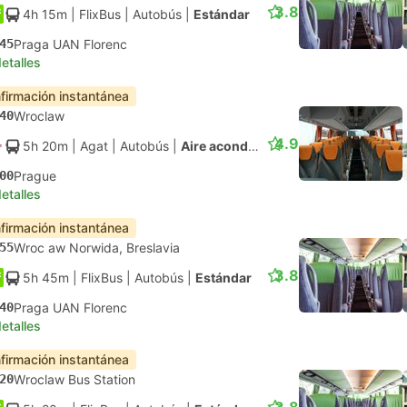
3.8
4h 15m
| FlixBus
|
Autobús
|
Estándar
45
Praga UAN Florenc
etalles
firmación instantánea
40
Wroclaw
4.9
5h 20m
| Agat
|
Autobús
|
Aire acondicionado regular
00
Prague
etalles
firmación instantánea
55
Wroc aw Norwida, Breslavia
3.8
5h 45m
| FlixBus
|
Autobús
|
Estándar
40
Praga UAN Florenc
etalles
firmación instantánea
20
Wroclaw Bus Station