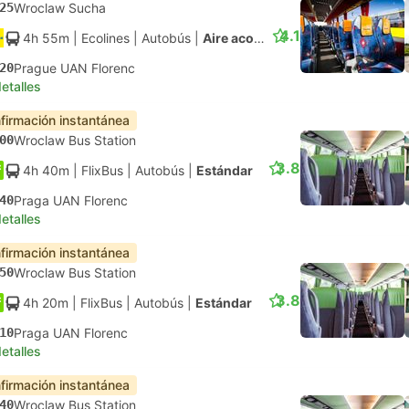
25
Wroclaw Sucha
4.1
4h 55m
| Ecolines
|
Autobús
|
Aire acondicionado regular
20
Prague UAN Florenc
etalles
firmación instantánea
00
Wroclaw Bus Station
3.8
4h 40m
| FlixBus
|
Autobús
|
Estándar
40
Praga UAN Florenc
etalles
firmación instantánea
50
Wroclaw Bus Station
3.8
4h 20m
| FlixBus
|
Autobús
|
Estándar
10
Praga UAN Florenc
etalles
firmación instantánea
40
Wroclaw Bus Station