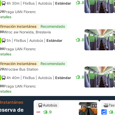
3.8
4h 30m
| FlixBus
|
Autobús
|
Estándar
20
Praga UAN Florenc
etalles
firmación instantánea
Recomendado
00
Wroc aw Norwida, Breslavia
3.8
5h
| FlixBus
|
Autobús
|
Estándar
00
Praga UAN Florenc
etalles
firmación instantánea
Recomendado
20
Wroclaw Bus Station
3.8
4h 40m
| FlixBus
|
Autobús
|
Estándar
00
Praga UAN Florenc
etalles
Instantáneo
Autobús
Tax
+1
eserva de
4.9
4