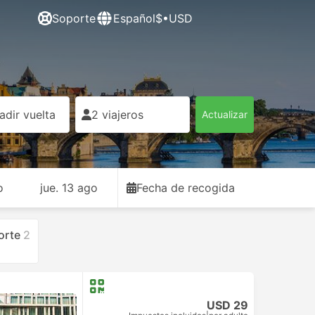
Soporte
Español
$•USD
adir vuelta
2 viajeros
Actualizar
o
jue. 13 ago
Fecha de recogida
orte
2
USD 29