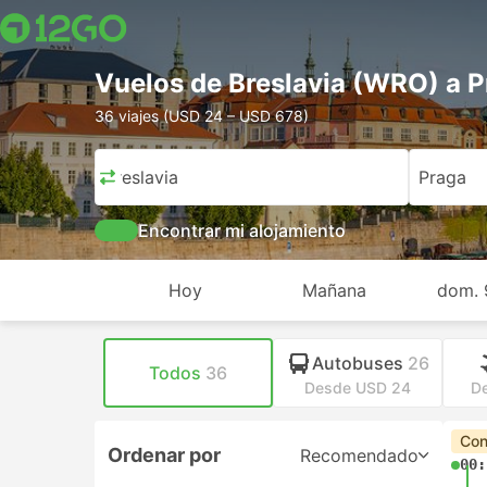
Vuelos de Breslavia (WRO) a 
36 viajes (USD 24 – USD 678)
Breslavia
Praga
Encontrar mi alojamiento
Hoy
Mañana
dom. 
Autobuses
26
Todos
36
Desde USD 24
D
Con
Ordenar por
Recomendado
00: