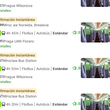
15
Prague Wilsonova
etalles
firmación instantánea
00
Wroc aw Norwida, Breslavia
3.8
4h 45m
| FlixBus
|
Autobús
|
Estándar
45
Praga UAN Florenc
etalles
firmación instantánea
25
Wroclaw Bus Station
3.8
4h 50m
| FlixBus
|
Autobús
|
Estándar
15
Prague Wilsonova
etalles
firmación instantánea
25
Wroclaw Bus Station
3.8
4h 20m
| FlixBus
|
Autobús
|
Estándar