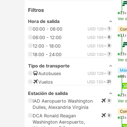
Filtros
13:
Ver d
Hora de salida
00:00 - 06:00
USD 129+
1
Con
11:
06:00 - 12:00
USD 166+
8
12:00 - 18:00
USD 156+
9
18:00 - 24:00
13:
USD 130+
7
Ver d
Tipo de transporte
Más
Autobuses
USD 129+
2
00:
Vuelos
USD 130+
21
Estación de salida
23:
IAD Aeropuerto Washington
9
Ver d
Dulles, Alexandria Virginia
Con
DCA Ronald Reagan
8
15:
Washington Aeropuerto,