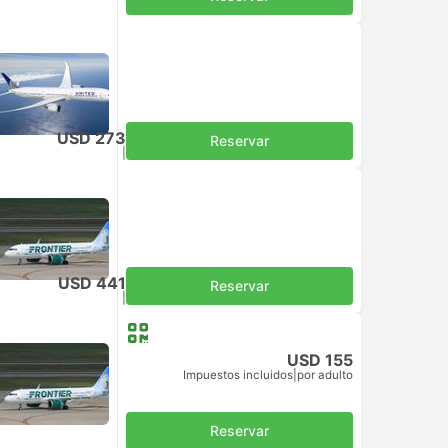
USD 273
Reservar
Impuestos incluidos
|
por adulto
USD 441
Reservar
Impuestos incluidos
|
por adulto
USD 155
Impuestos incluidos
|
por adulto
Reservar