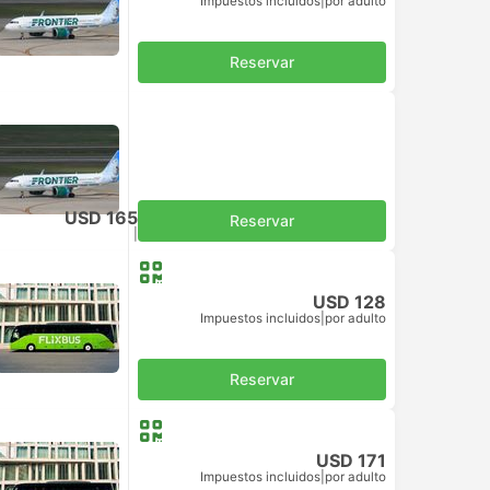
Impuestos incluidos
|
por adulto
Reservar
USD 165
Reservar
Impuestos incluidos
|
por adulto
USD 128
Impuestos incluidos
|
por adulto
Reservar
USD 171
Impuestos incluidos
|
por adulto