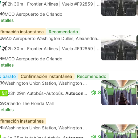
2h 30m
| Frontier Airlines
|
Vuelo #F92859
|
Económica
40
MCO Aeropuerto de Orlando
etalles
firmación instantánea
Recomendado
10
IAD Aeropuerto Washington Dulles, Alexandria Virginia
2h 30m
| Frontier Airlines
|
Vuelo #F92859
|
Económica
40
MCO Aeropuerto de Orlando
etalles
 barato
Confirmación instantánea
Recomendado
30
Washington Union Station, Washington DC
3.8
23h 29m Autobús+Autobús.
Autoconexión
59
Orlando The Florida Mall
etalles
firmación instantánea
45
Washington Union Station, Washington DC
4.9
1d 35m Autobús+Autobús.
Autoconexión