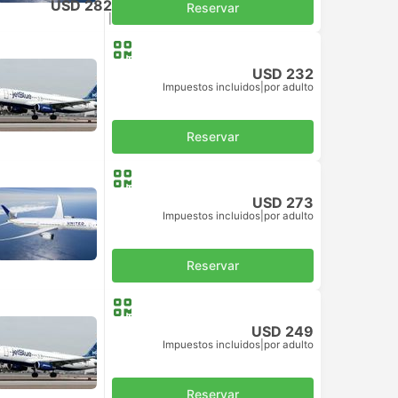
USD 282
Reservar
Impuestos incluidos
|
por adulto
USD 232
Impuestos incluidos
|
por adulto
Reservar
USD 273
Impuestos incluidos
|
por adulto
Reservar
USD 249
Impuestos incluidos
|
por adulto
Reservar