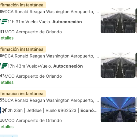
firmación instantánea
00
DCA Ronald Reagan Washington Aeropuerto, Washington DC
11h 31m Vuelo+Vuelo.
Autoconexión
31
MCO Aeropuerto de Orlando
etalles
firmación instantánea
00
DCA Ronald Reagan Washington Aeropuerto, Washington DC
17h 43m Vuelo+Vuelo.
Autoconexión
43
MCO Aeropuerto de Orlando
etalles
firmación instantánea
55
DCA Ronald Reagan Washington Aeropuerto, Washington DC
2h 23m
| JetBlue
|
Vuelo #B62523
|
Económica
18
MCO Aeropuerto de Orlando
etalles