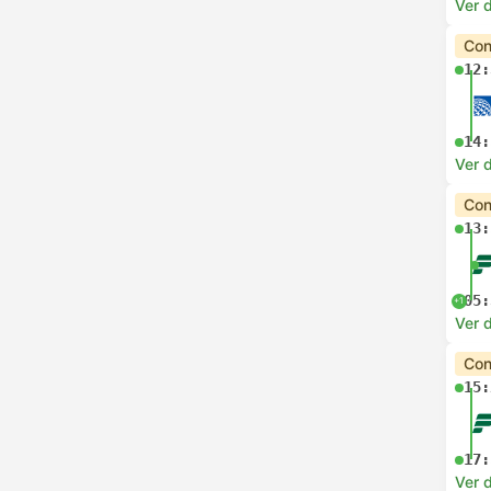
Ver d
Con
12:
14:
Ver d
Con
13:
05:
+1
Ver d
Con
15:
17:
Ver d