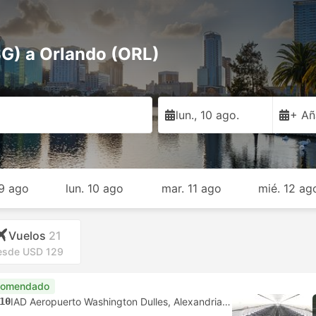
G) a Orlando (ORL)
lun., 10 ago.
+ Añ
9 ago
lun. 10 ago
mar. 11 ago
mié. 12 ag
Vuelos
21
esde USD 129
comendado
10
IAD Aeropuerto Washington Dulles, Alexandria Virginia