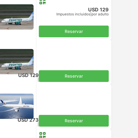
USD 129
Impuestos incluidos
|
por adulto
Reservar
USD 129
Reservar
Impuestos incluidos
|
por adulto
USD 273
Reservar
Impuestos incluidos
|
por adulto