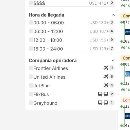
$$$$
USD 442+
2
Ver d
Hora de llegada
Con
00:00 - 06:00
07:
USD 130+
3
06:00 - 12:00
USD 167+
4
12:00 - 18:00
USD 156+
9
10:
Ver d
18:00 - 24:00
USD 129+
7
Con
Compañía operadora
08:
Frontier Airlines
11
United Airlines
6
11:
JetBlue
4
Ver d
FlixBus
2
Lo 
Greyhound
1
11:
14: