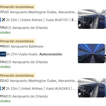
firmación instantánea
37
IAD Aeropuerto Washington Dulles, Alexandria Virginia
2h 22m
| United Airlines
|
Vuelo #UA1101
|
Económica
59
MCO Aeropuerto de Orlando
etalles
firmación instantánea
49
BWI Aeropuerto Baltimore
6h 27m Vuelo+Vuelo.
Autoconexión
16
MCO Aeropuerto de Orlando
etalles
firmación instantánea
22
IAD Aeropuerto Washington Dulles, Alexandria Virginia
2h 23m
| United Airlines
|
Vuelo #UA2463
|
Económica
45
MCO Aeropuerto de Orlando
etalles