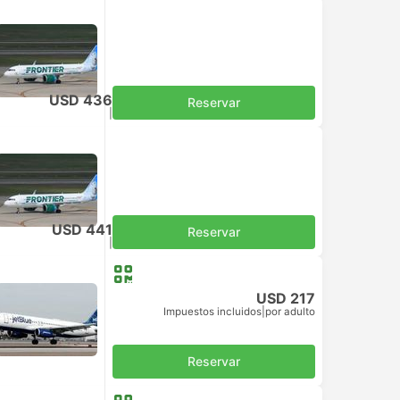
USD 436
Reservar
Impuestos incluidos
|
por adulto
USD 441
Reservar
Impuestos incluidos
|
por adulto
USD 217
Impuestos incluidos
|
por adulto
Reservar