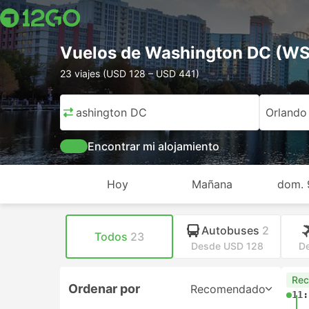
Vuelos de Washington DC (WS
23 viajes (USD 128 – USD 441)
Washington DC
Orlando
Encontrar mi alojamiento
Hoy
Mañana
dom. 
Autobuses
2
Todos
23
Desde USD 128
D
Re
Ordenar por
Recomendado
11: