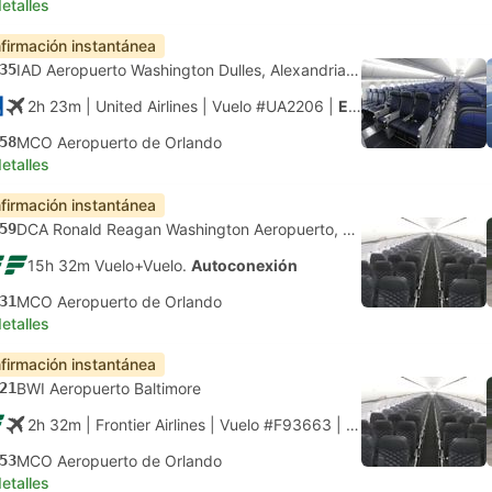
etalles
firmación instantánea
35
IAD Aeropuerto Washington Dulles, Alexandria Virginia
2h 23m
| United Airlines
|
Vuelo #UA2206
|
Económica
58
MCO Aeropuerto de Orlando
etalles
firmación instantánea
59
DCA Ronald Reagan Washington Aeropuerto, Washington DC
15h 32m Vuelo+Vuelo.
Autoconexión
31
MCO Aeropuerto de Orlando
etalles
firmación instantánea
21
BWI Aeropuerto Baltimore
2h 32m
| Frontier Airlines
|
Vuelo #F93663
|
Económica
53
MCO Aeropuerto de Orlando
etalles