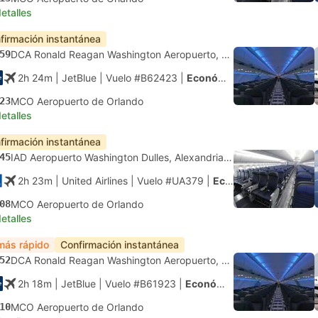
etalles
firmación instantánea
59
DCA Ronald Reagan Washington Aeropuerto, Washington DC
2h 24m
| JetBlue
|
Vuelo #B62423
|
Económica
23
MCO Aeropuerto de Orlando
etalles
firmación instantánea
45
IAD Aeropuerto Washington Dulles, Alexandria Virginia
2h 23m
| United Airlines
|
Vuelo #UA379
|
Económica
08
MCO Aeropuerto de Orlando
etalles
más rápido
Confirmación instantánea
52
DCA Ronald Reagan Washington Aeropuerto, Washington DC
2h 18m
| JetBlue
|
Vuelo #B61923
|
Económica
10
MCO Aeropuerto de Orlando