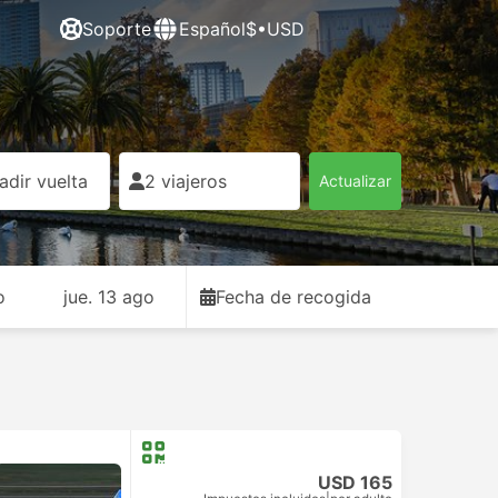
Soporte
Español
$•USD
adir vuelta
2 viajeros
Actualizar
o
jue. 13 ago
Fecha de recogida
USD 165