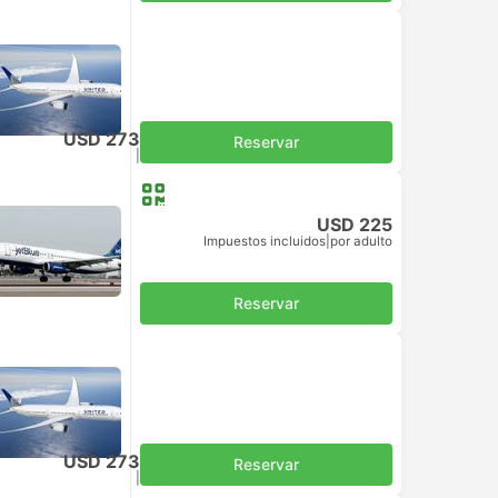
USD 273
Reservar
Impuestos incluidos
|
por adulto
USD 225
Impuestos incluidos
|
por adulto
Reservar
USD 273
Reservar
Impuestos incluidos
|
por adulto