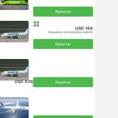
Reservar
USD 166
Impuestos incluidos
|
por adulto
Reservar
USD 436
Reservar
Impuestos incluidos
|
por adulto