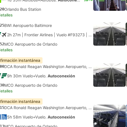
20
Orlando Bus Station
etalles
25
BWI Aeropuerto Baltimore
2h 27m
| Frontier Airlines
|
Vuelo #F93273
|
Económica
52
MCO Aeropuerto de Orlando
etalles
firmación instantánea
00
DCA Ronald Reagan Washington Aeropuerto, Washington DC
9h 30m Vuelo+Vuelo.
Autoconexión
30
MCO Aeropuerto de Orlando
etalles
firmación instantánea
15
DCA Ronald Reagan Washington Aeropuerto, Washington DC
5h 58m Vuelo+Vuelo.
Autoconexión
13
MCO Aeropuerto de Orlando