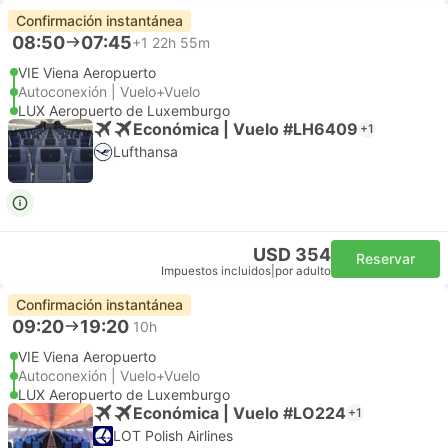
Confirmación instantánea
08:50
07:45
+1
22h 55m
VIE Viena Aeropuerto
Autoconexión | Vuelo+Vuelo
LUX Aeropuerto de Luxemburgo
Económica | Vuelo #LH6409
+1
Lufthansa
USD 354
Reservar
Impuestos incluidos
|
por adulto
Confirmación instantánea
09:20
19:20
10h
VIE Viena Aeropuerto
Autoconexión | Vuelo+Vuelo
LUX Aeropuerto de Luxemburgo
Económica | Vuelo #LO224
+1
LOT Polish Airlines