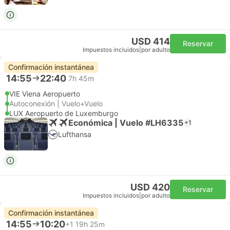
USD 414
Reservar
Impuestos incluidos
|
por adulto
Confirmación instantánea
14:55
22:40
7h 45m
VIE Viena Aeropuerto
Autoconexión | Vuelo+Vuelo
LUX Aeropuerto de Luxemburgo
Económica | Vuelo #LH6335
+1
Lufthansa
USD 420
Reservar
Impuestos incluidos
|
por adulto
Confirmación instantánea
14:55
10:20
+1
19h 25m