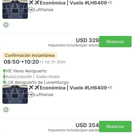
Económica | Vuelo #LH6409
+1
Lufthansa
USD 329
Reservar
Impuestos incluidos
|
por adulto
Confirmación instantánea
08:50
10:20
+1
1d 1h 30m
VIE Viena Aeropuerto
Autoconexión | Vuelo+Vuelo
LUX Aeropuerto de Luxemburgo
Económica | Vuelo #LH6409
+1
Lufthansa
USD 354
Reservar
Impuestos incluidos
|
por adulto