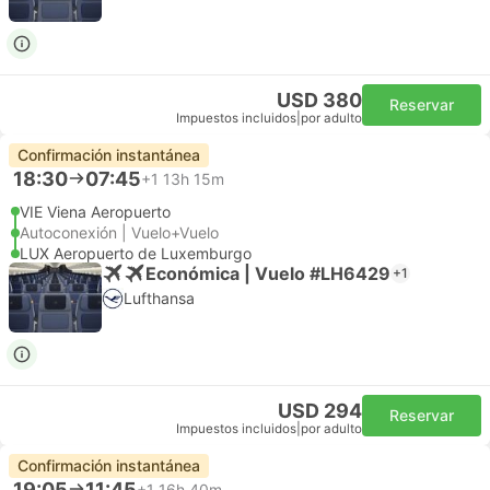
USD 380
Reservar
Impuestos incluidos
|
por adulto
Confirmación instantánea
18:30
07:45
+1
13h 15m
VIE Viena Aeropuerto
Autoconexión | Vuelo+Vuelo
LUX Aeropuerto de Luxemburgo
Económica | Vuelo #LH6429
+1
Lufthansa
USD 294
Reservar
Impuestos incluidos
|
por adulto
Confirmación instantánea
19:05
11:45
+1
16h 40m