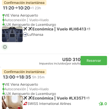
Confirmación instantánea
11:20
10:20
+1
23h
VIE Viena Aeropuerto
Autoconexión | Vuelo+Vuelo
LUX Aeropuerto de Luxemburgo
Económica | Vuelo #LH6413
+1
Lufthansa
USD 310
Reservar
Impuestos incluidos
|
por adulto
Confirmación instantánea
13:00
18:35
5h 35m
VIE Viena Aeropuerto
Autoconexión | Vuelo+Vuelo
LUX Aeropuerto de Luxemburgo
Económica | Vuelo #LX3571
+1
4.0
SWISS International Airlines