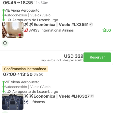
06:45
18:35
11h 50m
VIE Viena Aeropuerto
Autoconexión | Vuelo+Vuelo
LUX Aeropuerto de Luxemburgo
Económica | Vuelo #LX3551
+1
4.0
SWISS International Airlines
USD 329
Reservar
Impuestos incluidos
|
por adulto
Confirmación instantánea
07:00
13:50
6h 50m
VIE Viena Aeropuerto
Autoconexión | Vuelo+Vuelo
LUX Aeropuerto de Luxemburgo
Económica | Vuelo #LH6327
+1
Lufthansa