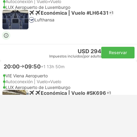
Autoconexión | Vuelo+Vuelo
LUX Aeropuerto de Luxemburgo
Económica | Vuelo #LH6431
+1
Lufthansa
USD 294
Reservar
Impuestos incluidos
|
por adulto
20:00
09:50
+1
13h 50m
VIE Viena Aeropuerto
Autoconexión | Vuelo+Vuelo
LUX Aeropuerto de Luxemburgo
Económica | Vuelo #SK696
+1
5.0
SAS
USD 266
Reservar
Impuestos incluidos
|
por adulto