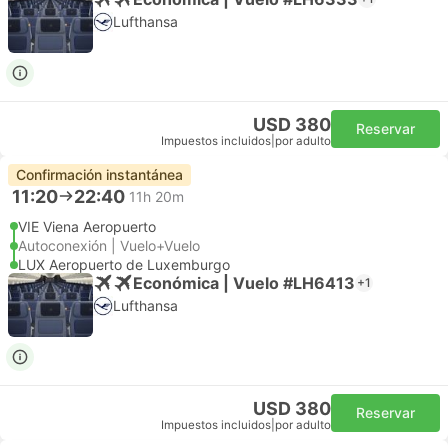
Lufthansa
USD 380
Reservar
Impuestos incluidos
|
por adulto
Confirmación instantánea
11:20
22:40
11h 20m
VIE Viena Aeropuerto
Autoconexión | Vuelo+Vuelo
LUX Aeropuerto de Luxemburgo
Económica | Vuelo #LH6413
+1
Lufthansa
USD 380
Reservar
Impuestos incluidos
|
por adulto