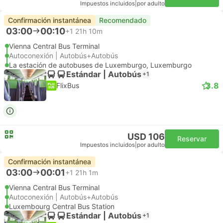
Impuestos incluidos
|
por adulto
Confirmación instantánea
Recomendado
03:00
00:10
+1
21h 10m
Vienna Central Bus Terminal
Autoconexión | Autobús+Autobús
La estación de autobuses de Luxemburgo, Luxemburgo
Estándar | Autobús
+1
3.8
FlixBus
USD 106
Reservar
Impuestos incluidos
|
por adulto
Confirmación instantánea
03:00
00:01
+1
21h 1m
Vienna Central Bus Terminal
Autoconexión | Autobús+Autobús
Luxembourg Central Bus Station
Estándar | Autobús
+1