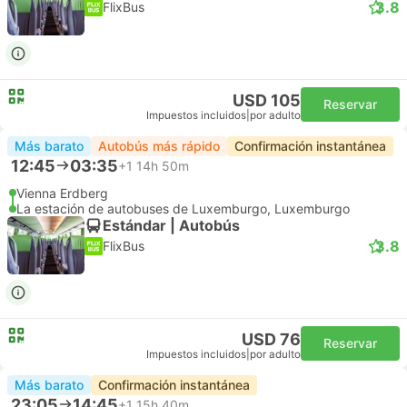
3.8
FlixBus
USD 105
Reservar
Impuestos incluidos
|
por adulto
Más barato
Autobús más rápido
Confirmación instantánea
12:45
03:35
+1
14h 50m
Vienna Erdberg
La estación de autobuses de Luxemburgo, Luxemburgo
Estándar | Autobús
3.8
FlixBus
USD 76
Reservar
Impuestos incluidos
|
por adulto
Más barato
Confirmación instantánea
23:05
14:45
+1
15h 40m