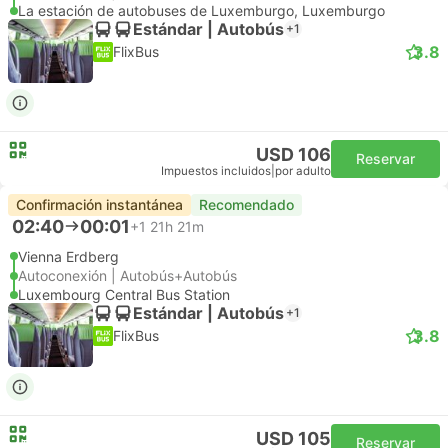
La estación de autobuses de Luxemburgo, Luxemburgo
Estándar | Autobús
+1
3.8
FlixBus
USD 106
Reservar
Impuestos incluidos
|
por adulto
Confirmación instantánea
Recomendado
02:40
00:01
+1
21h 21m
Vienna Erdberg
Autoconexión | Autobús+Autobús
Luxembourg Central Bus Station
Estándar | Autobús
+1
3.8
FlixBus
USD 105
Reservar