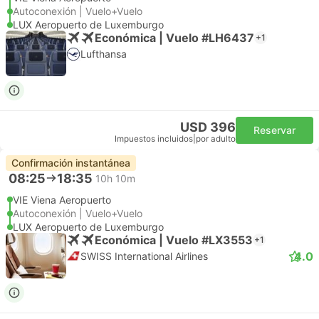
Autoconexión | Vuelo+Vuelo
LUX Aeropuerto de Luxemburgo
Económica | Vuelo #LH6437
+1
Lufthansa
USD 396
Reservar
Impuestos incluidos
|
por adulto
Confirmación instantánea
08:25
18:35
10h 10m
VIE Viena Aeropuerto
Autoconexión | Vuelo+Vuelo
LUX Aeropuerto de Luxemburgo
Económica | Vuelo #LX3553
+1
4.0
SWISS International Airlines