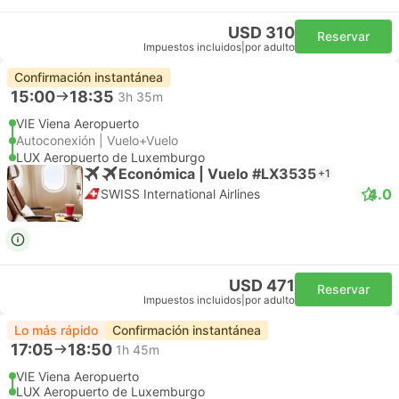
USD 310
Reservar
Impuestos incluidos
|
por adulto
Confirmación instantánea
15:00
18:35
3h 35m
VIE Viena Aeropuerto
Autoconexión | Vuelo+Vuelo
LUX Aeropuerto de Luxemburgo
Económica | Vuelo #LX3535
+1
4.0
SWISS International Airlines
USD 471
Reservar
Impuestos incluidos
|
por adulto
Lo más rápido
Confirmación instantánea
17:05
18:50
1h 45m
VIE Viena Aeropuerto
LUX Aeropuerto de Luxemburgo