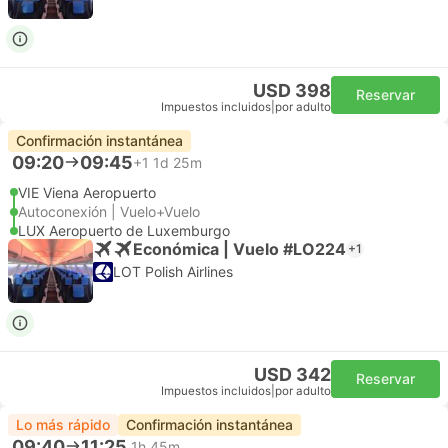
USD 398
Reservar
Impuestos incluidos
|
por adulto
Confirmación instantánea
09:20
09:45
+1
1d 25m
VIE Viena Aeropuerto
Autoconexión | Vuelo+Vuelo
LUX Aeropuerto de Luxemburgo
Económica | Vuelo #LO224
+1
LOT Polish Airlines
USD 342
Reservar
Impuestos incluidos
|
por adulto
Lo más rápido
Confirmación instantánea
09:40
11:25
1h 45m