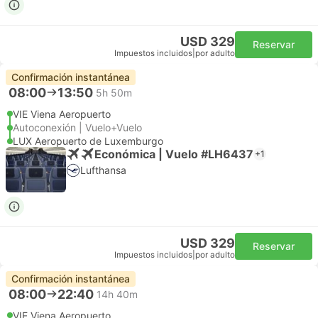
USD 329
Reservar
Impuestos incluidos
|
por adulto
Confirmación instantánea
08:00
13:50
5h 50m
VIE Viena Aeropuerto
Autoconexión | Vuelo+Vuelo
LUX Aeropuerto de Luxemburgo
Económica | Vuelo #LH6437
+1
Lufthansa
USD 329
Reservar
Impuestos incluidos
|
por adulto
Confirmación instantánea
08:00
22:40
14h 40m
VIE Viena Aeropuerto