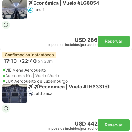
Económica | Vuelo #LG8854
Luxair
USD 286
Reservar
Impuestos incluidos
|
por adulto
Confirmación instantánea
17:10
22:40
5h 30m
VIE Viena Aeropuerto
Autoconexión | Vuelo+Vuelo
LUX Aeropuerto de Luxemburgo
Económica | Vuelo #LH6331
+1
Lufthansa
USD 442
Reservar
Impuestos incluidos
|
por adulto