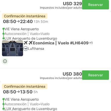
USD 329
Reservar
Impuestos incluidos
|
por adulto
Confirmación instantánea
08:50
22:40
13h 50m
VIE Viena Aeropuerto
Autoconexión | Vuelo+Vuelo
LUX Aeropuerto de Luxemburgo
Económica | Vuelo #LH6409
+1
Lufthansa
USD 380
Reservar
Impuestos incluidos
|
por adulto
Confirmación instantánea
08:50
13:50
5h
VIE Viena Aeropuerto
Autoconexión | Vuelo+Vuelo
LUX Aeropuerto de Luxemburgo