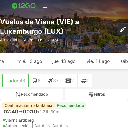
Vuelos de Viena (VIE) a
Luxemburgo (LUX)
48 viajes (USD 76 – USD 2145)
na
mié. 12 ago
jue. 13 ago
vie. 14 ago
sáb
Todos
48
8
37
2
1
Recomendado
Filtros
Confirmación instantánea
Recomendado
02:40
00:10
+1
21h 30m
Vienna Erdberg
Autoconexión | Autobús+Autobús