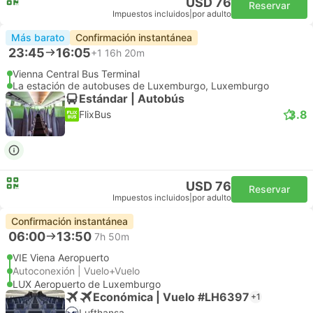
USD 76
Reservar
Impuestos incluidos
|
por adulto
Más barato
Confirmación instantánea
23:45
16:05
+1
16h 20m
Vienna Central Bus Terminal
La estación de autobuses de Luxemburgo, Luxemburgo
Estándar | Autobús
3.8
FlixBus
USD 76
Reservar
Impuestos incluidos
|
por adulto
Confirmación instantánea
06:00
13:50
7h 50m
VIE Viena Aeropuerto
Autoconexión | Vuelo+Vuelo
LUX Aeropuerto de Luxemburgo
Económica | Vuelo #LH6397
+1
Lufthansa