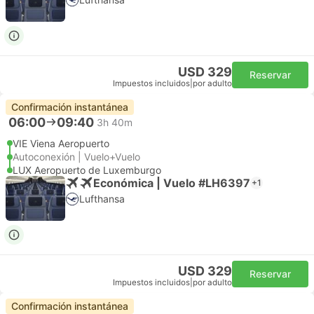
USD 329
Reservar
Impuestos incluidos
|
por adulto
Confirmación instantánea
06:00
09:40
3h 40m
VIE Viena Aeropuerto
Autoconexión | Vuelo+Vuelo
LUX Aeropuerto de Luxemburgo
Económica | Vuelo #LH6397
+1
Lufthansa
USD 329
Reservar
Impuestos incluidos
|
por adulto
Confirmación instantánea