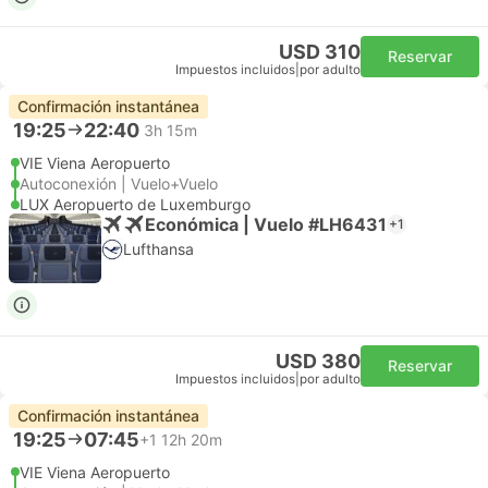
USD 310
Reservar
Impuestos incluidos
|
por adulto
Confirmación instantánea
19:25
22:40
3h 15m
VIE Viena Aeropuerto
Autoconexión | Vuelo+Vuelo
LUX Aeropuerto de Luxemburgo
Económica | Vuelo #LH6431
+1
Lufthansa
USD 380
Reservar
Impuestos incluidos
|
por adulto
Confirmación instantánea
19:25
07:45
+1
12h 20m
VIE Viena Aeropuerto