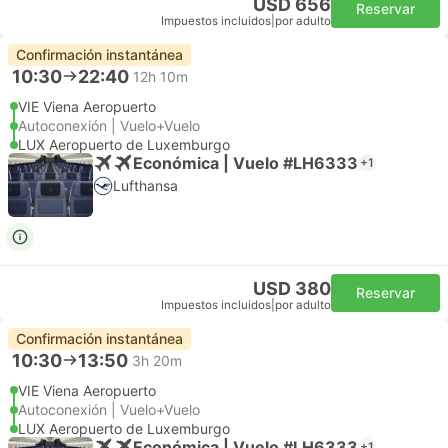
USD 656
Reservar
Impuestos incluidos
|
por adulto
Confirmación instantánea
10:30
22:40
12h 10m
VIE Viena Aeropuerto
Autoconexión | Vuelo+Vuelo
LUX Aeropuerto de Luxemburgo
Económica | Vuelo #LH6333
+1
Lufthansa
USD 380
Reservar
Impuestos incluidos
|
por adulto
Confirmación instantánea
10:30
13:50
3h 20m
VIE Viena Aeropuerto
Autoconexión | Vuelo+Vuelo
LUX Aeropuerto de Luxemburgo
Económica | Vuelo #LH6333
+1