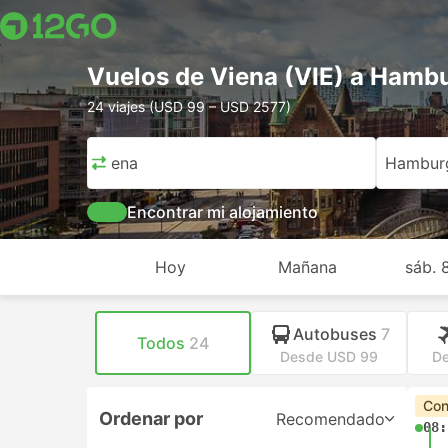
Vuelos de Viena (VIE) a Ham
24 viajes (USD 99 – USD 2577)
Viena
Hambur
Encontrar mi alojamiento
Hoy
Mañana
sáb. 
Autobuses
7
Todos
24
Desde USD 99
De
Con
Ordenar por
Recomendado
08: