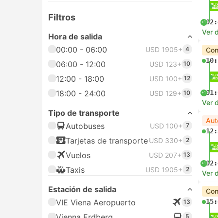
Filtros
02:
+1
Ver d
Hora de salida
00:00 - 06:00
USD 1905+
4
Con
10:
06:00 - 12:00
USD 123+
10
12:00 - 18:00
USD 100+
12
18:00 - 24:00
01:
USD 129+
10
+1
Ver d
Tipo de transporte
Aut
Autobuses
USD 100+
7
12:
Tarjetas de transporte
USD 330+
2
Vuelos
USD 207+
13
02:
+1
Taxis
USD 1905+
2
Ver d
Estación de salida
Con
VIE Viena Aeropuerto
15:
13
Vienna Erdberg
5