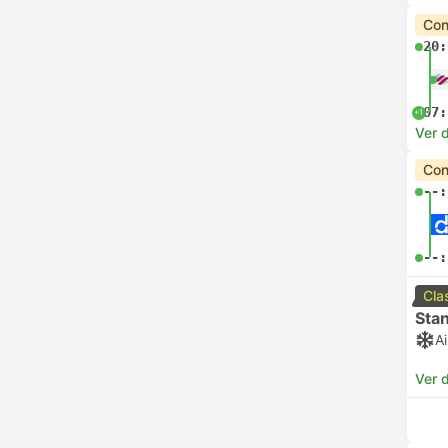
Con
20:
07:
+1
Ver d
Con
--:
--:
Cla
Sta
A
Ver d