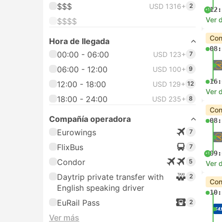
$$$
USD 1316+
2
12:
+1
Ver d
$$$$
Con
Hora de llegada
08:
00:00 - 06:00
USD 123+
7
06:00 - 12:00
USD 100+
9
16:
12:00 - 18:00
USD 129+
12
Ver d
18:00 - 24:00
USD 235+
8
Con
Compañía operadora
08:
Eurowings
7
FlixBus
7
09:
+1
Condor
5
Ver d
Daytrip private transfer with
2
Con
English speaking driver
10:
EuRail Pass
2
Ver más