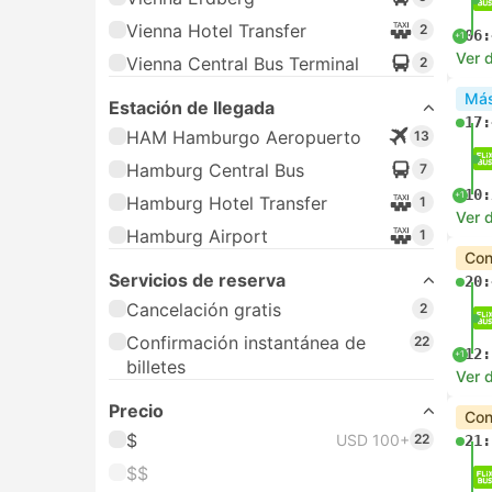
Vienna Hotel Transfer
2
06:
+1
Ver d
Vienna Central Bus Terminal
2
Más
Estación de llegada
17:
HAM Hamburgo Aeropuerto
13
Hamburg Central Bus
7
10:
+1
Hamburg Hotel Transfer
1
Ver d
Hamburg Airport
1
Con
Servicios de reserva
20:
Cancelación gratis
2
Confirmación instantánea de
22
12:
+1
billetes
Ver d
Precio
Con
$
USD 100+
22
21:
$$