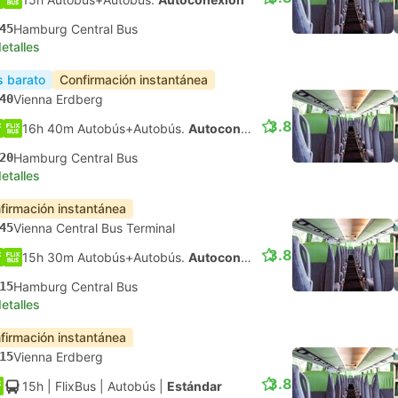
45
Hamburg Central Bus
etalles
 barato
Confirmación instantánea
40
Vienna Erdberg
3.8
16h 40m Autobús+Autobús.
Autoconexión
20
Hamburg Central Bus
etalles
firmación instantánea
45
Vienna Central Bus Terminal
3.8
15h 30m Autobús+Autobús.
Autoconexión
15
Hamburg Central Bus
etalles
firmación instantánea
15
Vienna Erdberg
3.8
15h
| FlixBus
|
Autobús
|
Estándar