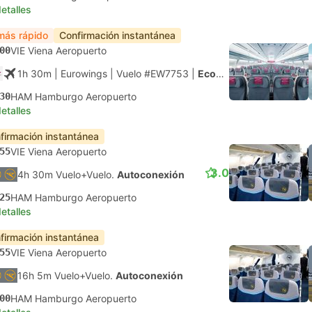
etalles
más rápido
Confirmación instantánea
00
VIE Viena Aeropuerto
1h 30m
| Eurowings
|
Vuelo #EW7753
|
Económica
30
HAM Hamburgo Aeropuerto
etalles
firmación instantánea
55
VIE Viena Aeropuerto
3.0
4h 30m Vuelo+Vuelo.
Autoconexión
25
HAM Hamburgo Aeropuerto
etalles
firmación instantánea
55
VIE Viena Aeropuerto
16h 5m Vuelo+Vuelo.
Autoconexión
00
HAM Hamburgo Aeropuerto