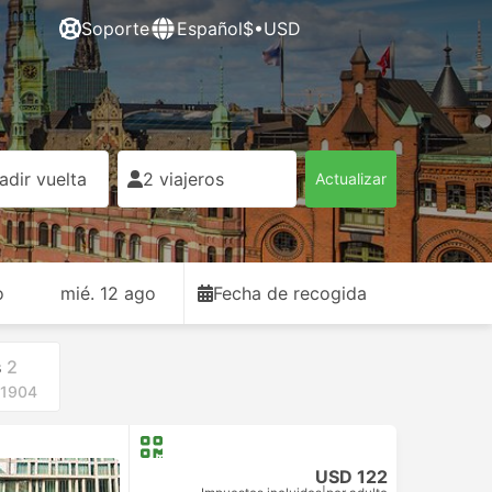
Soporte
Español
$•USD
adir vuelta
2 viajeros
Actualizar
o
mié. 12 ago
Fecha de recogida
s
2
 1904
USD 122