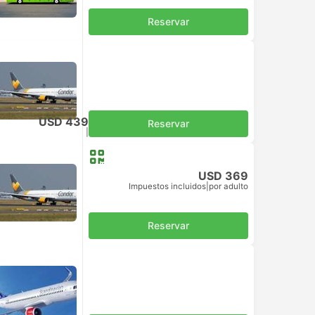
Reservar
USD 439
Reservar
Impuestos incluidos
|
por adulto
USD 369
Impuestos incluidos
|
por adulto
Reservar