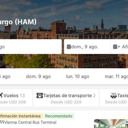
burgo (HAM)
go
dom., 9 ago.
+ Añ
8 ago
dom. 9 ago
lun. 10 ago
mar. 11 ag
Vuelos
13
Tarjetas de transporte
2
Taxi
sde USD 206
Desde USD 329
Desde USD
firmación instantánea
Recomendado
55
Vienna Central Bus Terminal