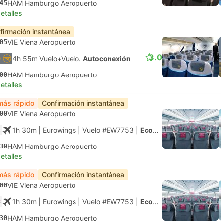
45
HAM Hamburgo Aeropuerto
etalles
firmación instantánea
05
VIE Viena Aeropuerto
3.0
4h 55m Vuelo+Vuelo.
Autoconexión
00
HAM Hamburgo Aeropuerto
etalles
más rápido
Confirmación instantánea
00
VIE Viena Aeropuerto
1h 30m
| Eurowings
|
Vuelo #EW7753
|
Económica
30
HAM Hamburgo Aeropuerto
etalles
más rápido
Confirmación instantánea
00
VIE Viena Aeropuerto
1h 30m
| Eurowings
|
Vuelo #EW7753
|
Económica
30
HAM Hamburgo Aeropuerto