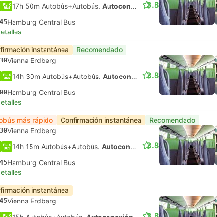
3.8
17h 50m Autobús+Autobús.
Autoconexión
45
Hamburg Central Bus
etalles
firmación instantánea
Recomendado
30
Vienna Erdberg
3.8
14h 30m Autobús+Autobús.
Autoconexión
00
Hamburg Central Bus
etalles
obús más rápido
Confirmación instantánea
Recomendado
30
Vienna Erdberg
3.8
14h 15m Autobús+Autobús.
Autoconexión
45
Hamburg Central Bus
etalles
firmación instantánea
45
Vienna Erdberg
3.8
15h Autobús+Autobús.
Autoconexión