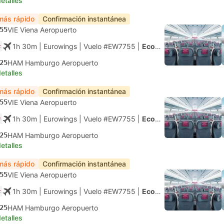
etalles
más rápido
Confirmación instantánea
55
VIE Viena Aeropuerto
1h 30m
| Eurowings
|
Vuelo #EW7755
|
Económica
25
HAM Hamburgo Aeropuerto
etalles
más rápido
Confirmación instantánea
55
VIE Viena Aeropuerto
1h 30m
| Eurowings
|
Vuelo #EW7755
|
Económica
25
HAM Hamburgo Aeropuerto
etalles
más rápido
Confirmación instantánea
55
VIE Viena Aeropuerto
1h 30m
| Eurowings
|
Vuelo #EW7755
|
Económica
25
HAM Hamburgo Aeropuerto
etalles