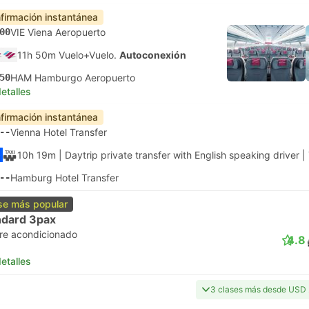
firmación instantánea
00
VIE Viena Aeropuerto
11h 50m Vuelo+Vuelo.
Autoconexión
50
HAM Hamburgo Aeropuerto
etalles
firmación instantánea
--
Vienna Hotel Transfer
10h 19m
| Daytrip private transfer with English speaking driver
|
--
Hamburg Hotel Transfer
se más popular
ndard 3pax
ire acondicionado
4.8
etalles
3 clases más desde USD