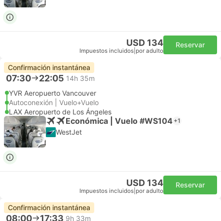
USD 134
Reservar
Impuestos incluidos
|
por adulto
Confirmación instantánea
07:30
22:05
14h 35m
YVR Aeropuerto Vancouver
Autoconexión | Vuelo+Vuelo
LAX Aeropuerto de Los Ángeles
Económica | Vuelo #WS104
+1
WestJet
USD 134
Reservar
Impuestos incluidos
|
por adulto
Confirmación instantánea
08:00
17:33
9h 33m