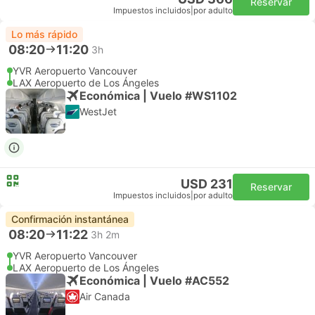
Reservar
Impuestos incluidos
|
por adulto
Lo más rápido
08:20
11:20
3h
YVR Aeropuerto Vancouver
LAX Aeropuerto de Los Ángeles
Económica | Vuelo #WS1102
WestJet
USD 231
Reservar
Impuestos incluidos
|
por adulto
Confirmación instantánea
08:20
11:22
3h 2m
YVR Aeropuerto Vancouver
LAX Aeropuerto de Los Ángeles
Económica | Vuelo #AC552
Air Canada