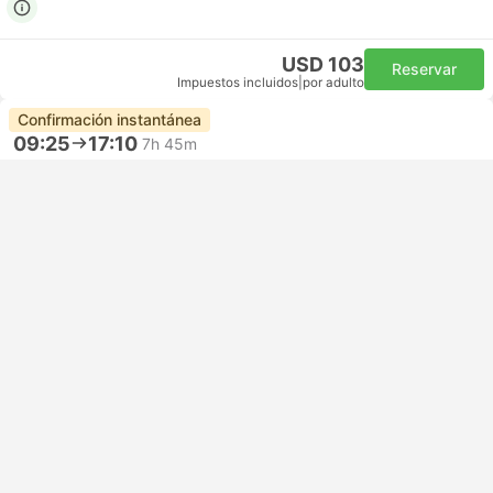
USD 103
Reservar
Impuestos incluidos
|
por adulto
Confirmación instantánea
09:25
17:10
7h 45m
YVR Aeropuerto Vancouver
Autoconexión | Vuelo+Vuelo
LAX Aeropuerto de Los Ángeles
Económica | Vuelo #WS108
+1
WestJet
USD 103
Reservar
Impuestos incluidos
|
por adulto
Confirmación instantánea
09:25
22:05
12h 40m
YVR Aeropuerto Vancouver