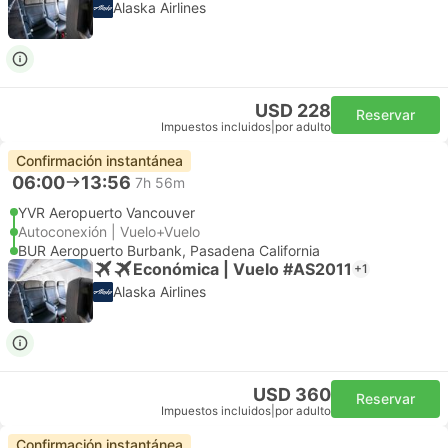
Alaska Airlines
USD 228
Reservar
Impuestos incluidos
|
por adulto
Confirmación instantánea
06:00
13:56
7h 56m
YVR Aeropuerto Vancouver
Autoconexión | Vuelo+Vuelo
BUR Aeropuerto Burbank, Pasadena California
Económica | Vuelo #AS2011
+1
Alaska Airlines
USD 360
Reservar
Impuestos incluidos
|
por adulto
Confirmación instantánea