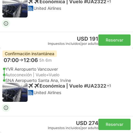
Económica | Vuelo #UA2322
+1
United Airlines
USD 191
Reservar
Impuestos incluidos
|
por adulto
Confirmación instantánea
07:00
12:06
5h 6m
YVR Aeropuerto Vancouver
Autoconexión | Vuelo+Vuelo
SNA Aeropuerto Santa Ana, Irvine
Económica | Vuelo #UA2322
+1
United Airlines
USD 274
Reservar
Impuestos incluidos
|
por adulto