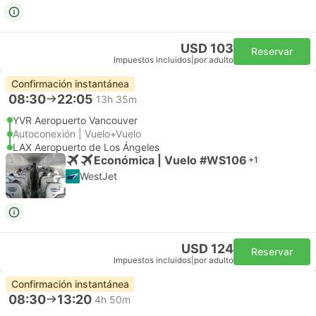
USD 103
Reservar
Impuestos incluidos
|
por adulto
Confirmación instantánea
08:30
22:05
13h 35m
YVR Aeropuerto Vancouver
Autoconexión | Vuelo+Vuelo
LAX Aeropuerto de Los Ángeles
Económica | Vuelo #WS106
+1
WestJet
USD 124
Reservar
Impuestos incluidos
|
por adulto
Confirmación instantánea
08:30
13:20
4h 50m