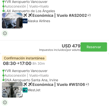
YVR Aeropuerto Vancouver
Autoconexión | Vuelo+Vuelo
LAX Aeropuerto de Los Ángeles
Económica | Vuelo #AS2002
+1
Alaska Airlines
USD 479
Reservar
Impuestos incluidos
|
por adulto
Confirmación instantánea
08:30
17:00
8h 30m
YVR Aeropuerto Vancouver
Autoconexión | Vuelo+Vuelo
SNA Aeropuerto Santa Ana, Irvine
Económica | Vuelo #WS106
+1
WestJet