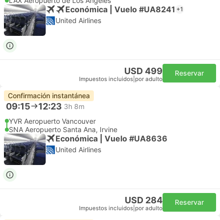
LAX Aeropuerto de Los Ángeles
Económica | Vuelo #UA8241
+1
United Airlines
USD 499
Reservar
Impuestos incluidos
|
por adulto
Confirmación instantánea
09:15
12:23
3h 8m
YVR Aeropuerto Vancouver
SNA Aeropuerto Santa Ana, Irvine
Económica | Vuelo #UA8636
United Airlines
USD 284
Reservar
Impuestos incluidos
|
por adulto