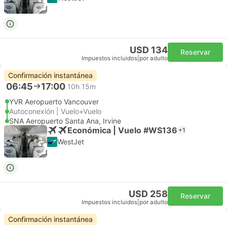
USD 134
Reservar
Impuestos incluidos
|
por adulto
Confirmación instantánea
06:45
17:00
10h 15m
YVR Aeropuerto Vancouver
Autoconexión | Vuelo+Vuelo
SNA Aeropuerto Santa Ana, Irvine
Económica | Vuelo #WS136
+1
WestJet
USD 258
Reservar
Impuestos incluidos
|
por adulto
Confirmación instantánea