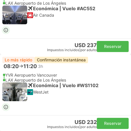
LAX Aeropuerto de Los Ángeles
Económica | Vuelo #AC552
Air Canada
USD 237
Reservar
Impuestos incluidos
|
por adulto
Lo más rápido
Confirmación instantánea
08:20
11:20
3h
YVR Aeropuerto Vancouver
LAX Aeropuerto de Los Ángeles
Económica | Vuelo #WS1102
WestJet
USD 232
Reservar
Impuestos incluidos
|
por adulto