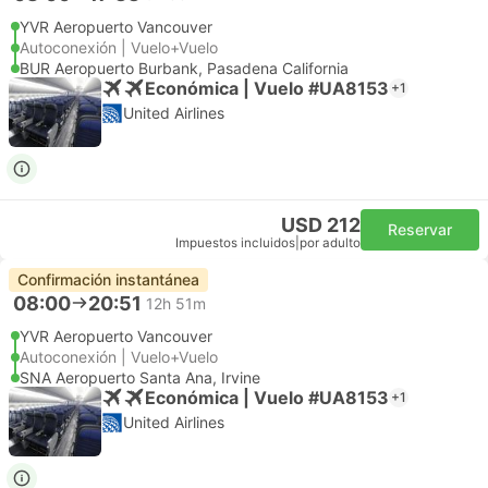
YVR Aeropuerto Vancouver
Autoconexión | Vuelo+Vuelo
BUR Aeropuerto Burbank, Pasadena California
Económica | Vuelo #UA8153
+1
United Airlines
USD 212
Reservar
Impuestos incluidos
|
por adulto
Confirmación instantánea
08:00
20:51
12h 51m
YVR Aeropuerto Vancouver
Autoconexión | Vuelo+Vuelo
SNA Aeropuerto Santa Ana, Irvine
Económica | Vuelo #UA8153
+1
United Airlines