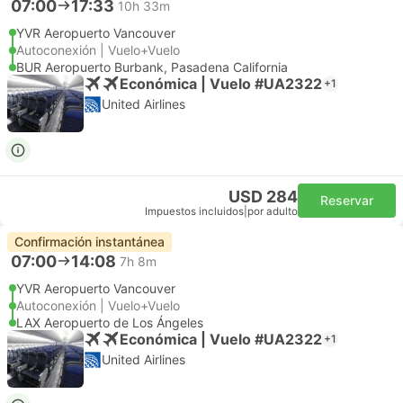
07:00
17:33
10h 33m
YVR Aeropuerto Vancouver
Autoconexión | Vuelo+Vuelo
BUR Aeropuerto Burbank, Pasadena California
Económica | Vuelo #UA2322
+1
United Airlines
USD 284
Reservar
Impuestos incluidos
|
por adulto
Confirmación instantánea
07:00
14:08
7h 8m
YVR Aeropuerto Vancouver
Autoconexión | Vuelo+Vuelo
LAX Aeropuerto de Los Ángeles
Económica | Vuelo #UA2322
+1
United Airlines