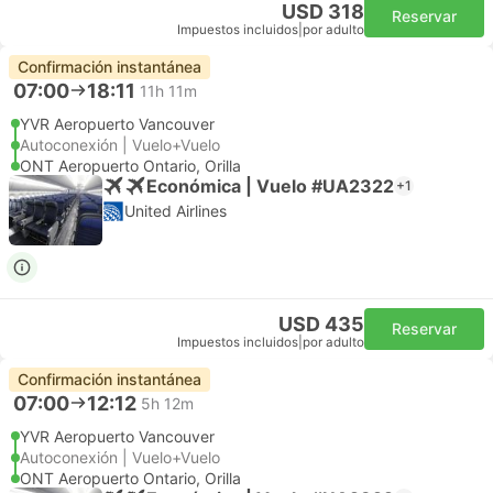
USD 318
Reservar
Impuestos incluidos
|
por adulto
Confirmación instantánea
07:00
18:11
11h 11m
YVR Aeropuerto Vancouver
Autoconexión | Vuelo+Vuelo
ONT Aeropuerto Ontario, Orilla
Económica | Vuelo #UA2322
+1
United Airlines
USD 435
Reservar
Impuestos incluidos
|
por adulto
Confirmación instantánea
07:00
12:12
5h 12m
YVR Aeropuerto Vancouver
Autoconexión | Vuelo+Vuelo
ONT Aeropuerto Ontario, Orilla