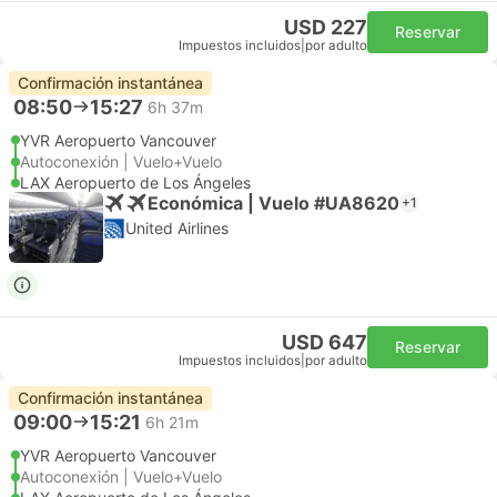
USD 227
Reservar
Impuestos incluidos
|
por adulto
Confirmación instantánea
08:50
15:27
6h 37m
YVR Aeropuerto Vancouver
Autoconexión | Vuelo+Vuelo
LAX Aeropuerto de Los Ángeles
Económica | Vuelo #UA8620
+1
United Airlines
USD 647
Reservar
Impuestos incluidos
|
por adulto
Confirmación instantánea
09:00
15:21
6h 21m
YVR Aeropuerto Vancouver
Autoconexión | Vuelo+Vuelo