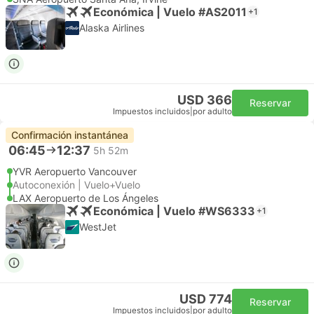
Económica | Vuelo #AS2011
+1
Alaska Airlines
USD 366
Reservar
Impuestos incluidos
|
por adulto
Confirmación instantánea
06:45
12:37
5h 52m
YVR Aeropuerto Vancouver
Autoconexión | Vuelo+Vuelo
LAX Aeropuerto de Los Ángeles
Económica | Vuelo #WS6333
+1
WestJet
USD 774
Reservar
Impuestos incluidos
|
por adulto