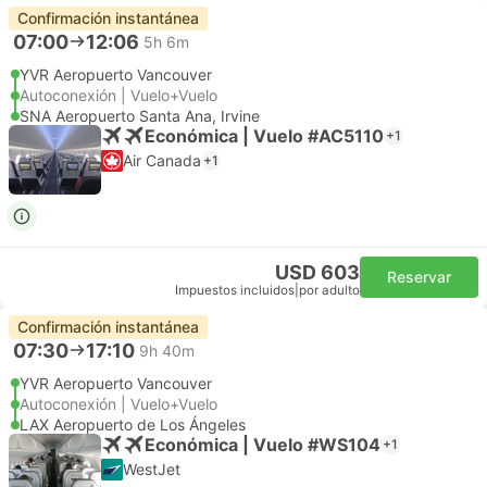
Confirmación instantánea
07:00
12:06
5h 6m
YVR Aeropuerto Vancouver
Autoconexión | Vuelo+Vuelo
SNA Aeropuerto Santa Ana, Irvine
Económica | Vuelo #AC5110
+1
Air Canada
+1
USD 603
Reservar
Impuestos incluidos
|
por adulto
Confirmación instantánea
07:30
17:10
9h 40m
YVR Aeropuerto Vancouver
Autoconexión | Vuelo+Vuelo
LAX Aeropuerto de Los Ángeles
Económica | Vuelo #WS104
+1
WestJet