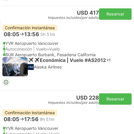
USD 417
Reservar
Impuestos incluidos
|
por adulto
Confirmación instantánea
08:05
13:56
5h 51m
YVR Aeropuerto Vancouver
Autoconexión | Vuelo+Vuelo
BUR Aeropuerto Burbank, Pasadena California
Económica | Vuelo #AS2012
+1
Alaska Airlines
USD 228
Reservar
Impuestos incluidos
|
por adulto
Confirmación instantánea
08:05
17:56
9h 51m
YVR Aeropuerto Vancouver
Autoconexión | Vuelo+Vuelo