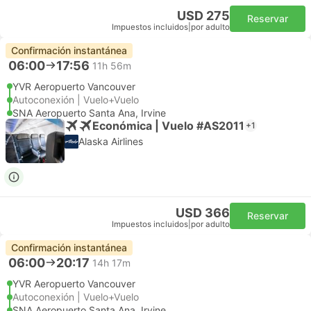
USD 275
Reservar
Impuestos incluidos
|
por adulto
Confirmación instantánea
06:00
17:56
11h 56m
YVR Aeropuerto Vancouver
Autoconexión | Vuelo+Vuelo
SNA Aeropuerto Santa Ana, Irvine
Económica | Vuelo #AS2011
+1
Alaska Airlines
USD 366
Reservar
Impuestos incluidos
|
por adulto
Confirmación instantánea
06:00
20:17
14h 17m
YVR Aeropuerto Vancouver
Autoconexión | Vuelo+Vuelo
SNA Aeropuerto Santa Ana, Irvine