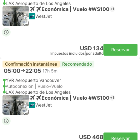
LAX Aeropuerto de Los Ángeles
Económica | Vuelo #WS100
+1
WestJet
USD 134
Reservar
Impuestos incluidos
|
por adulto
Confirmación instantánea
Recomendado
05:00
22:05
17h 5m
YVR Aeropuerto Vancouver
Autoconexión | Vuelo+Vuelo
LAX Aeropuerto de Los Ángeles
Económica | Vuelo #WS100
+1
WestJet
USD 468
Reservar