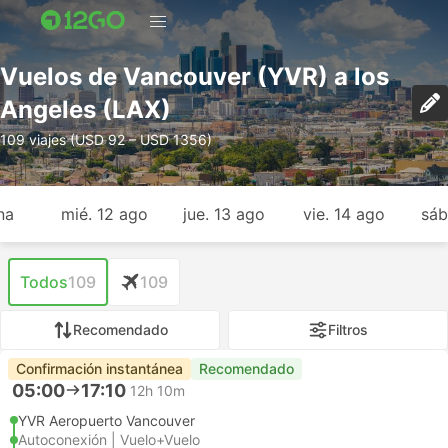
Vuelos de Vancouver (YVR) a los
Angeles (LAX)
109 viajes (USD 92 – USD 1356)
na
mié. 12 ago
jue. 13 ago
vie. 14 ago
sáb
Todos
109
109
Recomendado
Filtros
Confirmación instantánea
Recomendado
05:00
17:10
12h 10m
YVR Aeropuerto Vancouver
Autoconexión | Vuelo+Vuelo