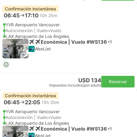
Confirmación instantánea
06:45
17:10
10h 25m
YVR Aeropuerto Vancouver
Autoconexión | Vuelo+Vuelo
LAX Aeropuerto de Los Ángeles
Económica | Vuelo #WS136
+1
WestJet
USD 134
Reservar
Impuestos incluidos
|
por adulto
Confirmación instantánea
06:45
22:05
15h 20m
YVR Aeropuerto Vancouver
Autoconexión | Vuelo+Vuelo
LAX Aeropuerto de Los Ángeles
Económica | Vuelo #WS136
+1
WestJet