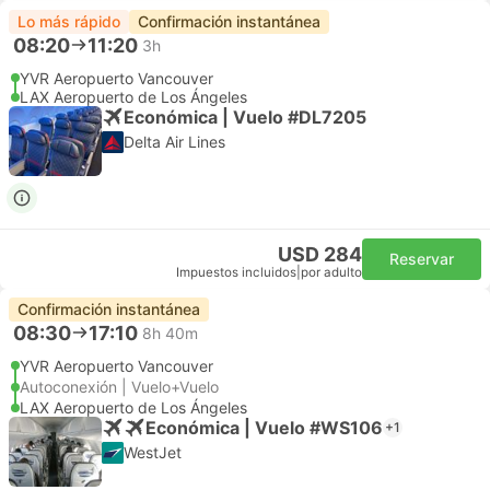
Lo más rápido
Confirmación instantánea
08:20
11:20
3h
YVR Aeropuerto Vancouver
LAX Aeropuerto de Los Ángeles
Económica | Vuelo #DL7205
Delta Air Lines
USD 284
Reservar
Impuestos incluidos
|
por adulto
Confirmación instantánea
08:30
17:10
8h 40m
YVR Aeropuerto Vancouver
Autoconexión | Vuelo+Vuelo
LAX Aeropuerto de Los Ángeles
Económica | Vuelo #WS106
+1
WestJet