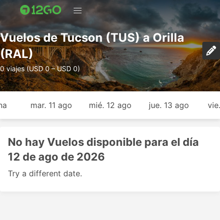
Vuelos de Tucson (TUS) a Orilla
(RAL)
0 viajes (USD 0 – USD 0)
na
mar. 11 ago
mié. 12 ago
jue. 13 ago
vie
No hay Vuelos disponible para el día
12 de ago de 2026
Try a different date.