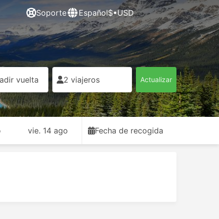
Soporte
Español
$•USD
adir vuelta
2 viajeros
Actualizar
o
vie. 14 ago
Fecha de recogida