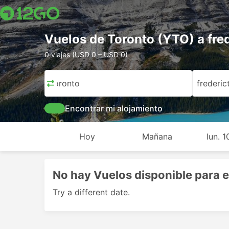
Vuelos de Toronto (YTO) a fre
0 viajes (USD 0 – USD 0)
Toronto
frederic
Encontrar mi alojamiento
Hoy
Mañana
lun. 
No hay Vuelos disponible para e
Try a different date.