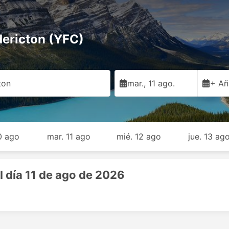
dericton (YFC)
ton
mar., 11 ago.
+ Añ
10 ago
mar. 11 ago
mié. 12 ago
jue. 13 ag
l día 11 de ago de 2026