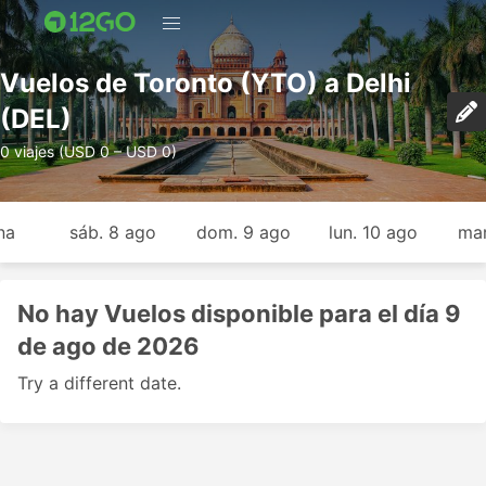
Vuelos de Toronto (YTO) a Delhi
(DEL)
0 viajes (USD 0 – USD 0)
na
sáb. 8 ago
dom. 9 ago
lun. 10 ago
mar
No hay Vuelos disponible para el día 9
de ago de 2026
Try a different date.