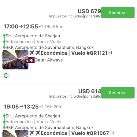
USD 679
Reservar
Impuestos incluidos
|
por adulto
17:00
12:55
+1
16h 55m
SHJ Aeropuerto de Sharjah
Autoconexión | Vuelo+Vuelo
BKK Aeropuerto de Suvarnabhumi, Bangkok
Económica | Vuelo #QR1121
+1
Qatar Airways
USD 614
Reservar
Impuestos incluidos
|
por adulto
19:05
13:25
+1
15h 20m
SHJ Aeropuerto de Sharjah
Autoconexión | Vuelo+Vuelo
BKK Aeropuerto de Suvarnabhumi, Bangkok
Económica | Vuelo #QR1067
+1