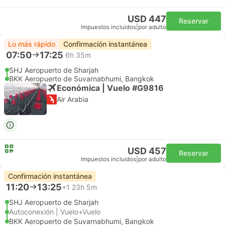
USD 447
Reservar
Impuestos incluidos
|
por adulto
Lo más rápido
Confirmación instantánea
07:50
17:25
6h 35m
SHJ Aeropuerto de Sharjah
BKK Aeropuerto de Suvarnabhumi, Bangkok
Económica | Vuelo #G9816
Air Arabia
USD 457
Reservar
Impuestos incluidos
|
por adulto
Confirmación instantánea
11:20
13:25
+1
23h 5m
SHJ Aeropuerto de Sharjah
Autoconexión | Vuelo+Vuelo
BKK Aeropuerto de Suvarnabhumi, Bangkok