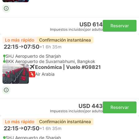
USD 614
Reservar
Impuestos incluidos
|
por adulto
Lo más rápido
Confirmación instantánea
22:15
07:50
+1
6h 35m
SHJ Aeropuerto de Sharjah
BKK Aeropuerto de Suvarnabhumi, Bangkok
Económica | Vuelo #G9821
Air Arabia
USD 443
Reservar
Impuestos incluidos
|
por adulto
Lo más rápido
Confirmación instantánea
22:15
07:50
+1
6h 35m
SHJ Aeropuerto de Sharjah