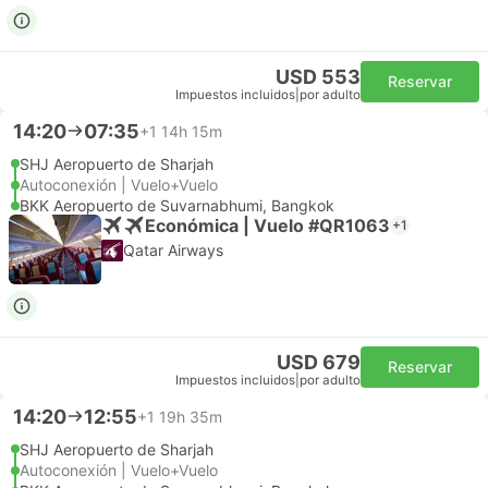
USD 553
Reservar
Impuestos incluidos
|
por adulto
14:20
07:35
+1
14h 15m
SHJ Aeropuerto de Sharjah
Autoconexión | Vuelo+Vuelo
BKK Aeropuerto de Suvarnabhumi, Bangkok
Económica | Vuelo #QR1063
+1
Qatar Airways
USD 679
Reservar
Impuestos incluidos
|
por adulto
14:20
12:55
+1
19h 35m
SHJ Aeropuerto de Sharjah
Autoconexión | Vuelo+Vuelo