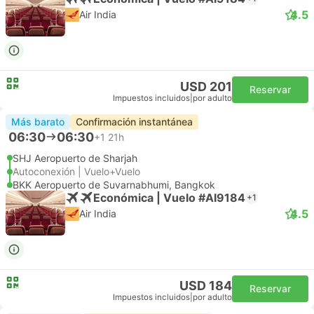
4.5
Air India
USD 201
Reservar
Impuestos incluidos
|
por adulto
Más barato
Confirmación instantánea
06:30
06:30
+1
21h
SHJ Aeropuerto de Sharjah
Autoconexión | Vuelo+Vuelo
BKK Aeropuerto de Suvarnabhumi, Bangkok
Económica | Vuelo #AI9184
+1
4.5
Air India
USD 184
Reservar
Impuestos incluidos
|
por adulto