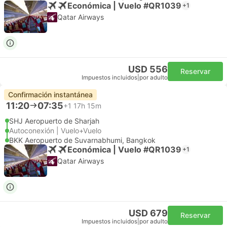
Económica | Vuelo #QR1039
+1
Qatar Airways
USD 556
Reservar
Impuestos incluidos
|
por adulto
Confirmación instantánea
11:20
07:35
+1
17h 15m
SHJ Aeropuerto de Sharjah
Autoconexión | Vuelo+Vuelo
BKK Aeropuerto de Suvarnabhumi, Bangkok
Económica | Vuelo #QR1039
+1
Qatar Airways
USD 679
Reservar
Impuestos incluidos
|
por adulto