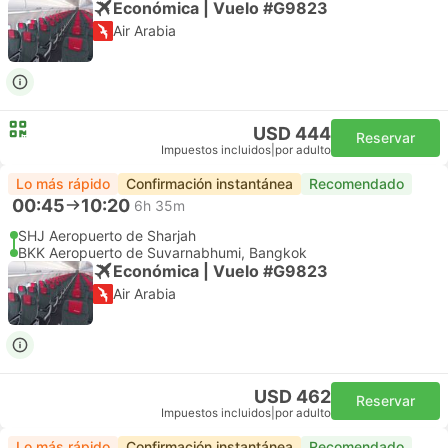
Económica | Vuelo #G9823
Air Arabia
USD 444
Reservar
Impuestos incluidos
|
por adulto
Lo más rápido
Confirmación instantánea
Recomendado
00:45
10:20
6h 35m
SHJ Aeropuerto de Sharjah
BKK Aeropuerto de Suvarnabhumi, Bangkok
Económica | Vuelo #G9823
Air Arabia
USD 462
Reservar
Impuestos incluidos
|
por adulto
Lo más rápido
Confirmación instantánea
Recomendado