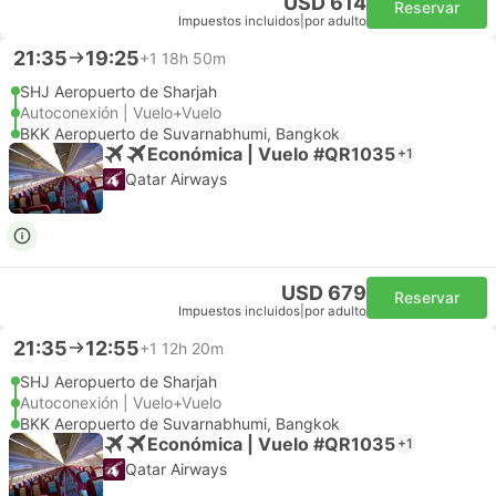
USD 614
Reservar
Impuestos incluidos
|
por adulto
21:35
19:25
+1
18h 50m
SHJ Aeropuerto de Sharjah
Autoconexión | Vuelo+Vuelo
BKK Aeropuerto de Suvarnabhumi, Bangkok
Económica | Vuelo #QR1035
+1
Qatar Airways
USD 679
Reservar
Impuestos incluidos
|
por adulto
21:35
12:55
+1
12h 20m
SHJ Aeropuerto de Sharjah
Autoconexión | Vuelo+Vuelo
BKK Aeropuerto de Suvarnabhumi, Bangkok
Económica | Vuelo #QR1035
+1
Qatar Airways