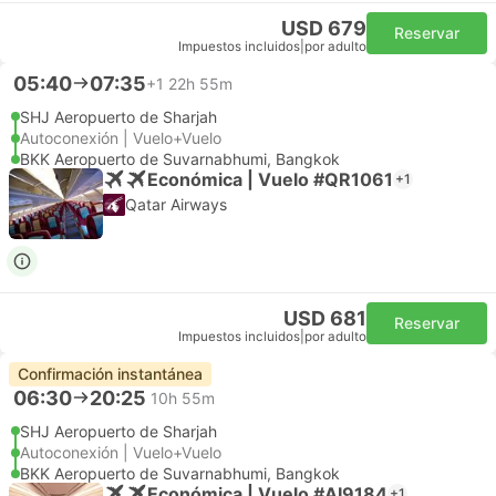
USD 679
Reservar
Impuestos incluidos
|
por adulto
05:40
07:35
+1
22h 55m
SHJ Aeropuerto de Sharjah
Autoconexión | Vuelo+Vuelo
BKK Aeropuerto de Suvarnabhumi, Bangkok
Económica | Vuelo #QR1061
+1
Qatar Airways
USD 681
Reservar
Impuestos incluidos
|
por adulto
Confirmación instantánea
06:30
20:25
10h 55m
SHJ Aeropuerto de Sharjah
Autoconexión | Vuelo+Vuelo
BKK Aeropuerto de Suvarnabhumi, Bangkok
Económica | Vuelo #AI9184
+1