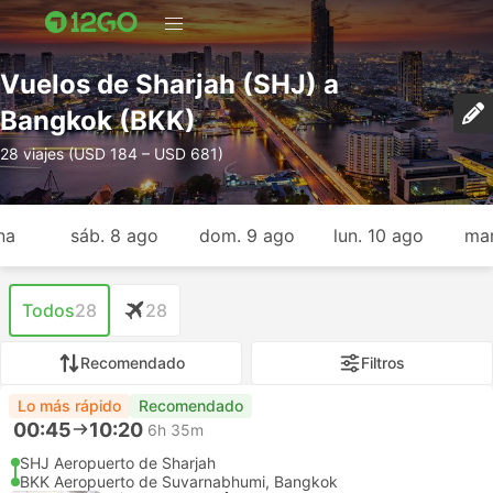
Vuelos de Sharjah (SHJ) a
Bangkok (BKK)
28 viajes (USD 184 – USD 681)
na
sáb. 8 ago
dom. 9 ago
lun. 10 ago
mar
Todos
28
28
Recomendado
Filtros
Lo más rápido
Recomendado
00:45
10:20
6h 35m
SHJ Aeropuerto de Sharjah
BKK Aeropuerto de Suvarnabhumi, Bangkok