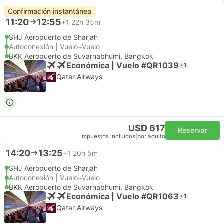
Confirmación instantánea
11:20
12:55
+1
22h 35m
SHJ Aeropuerto de Sharjah
Autoconexión | Vuelo+Vuelo
BKK Aeropuerto de Suvarnabhumi, Bangkok
Económica | Vuelo #QR1039
+1
Qatar Airways
USD 617
Reservar
Impuestos incluidos
|
por adulto
14:20
13:25
+1
20h 5m
SHJ Aeropuerto de Sharjah
Autoconexión | Vuelo+Vuelo
BKK Aeropuerto de Suvarnabhumi, Bangkok
Económica | Vuelo #QR1063
+1
Qatar Airways