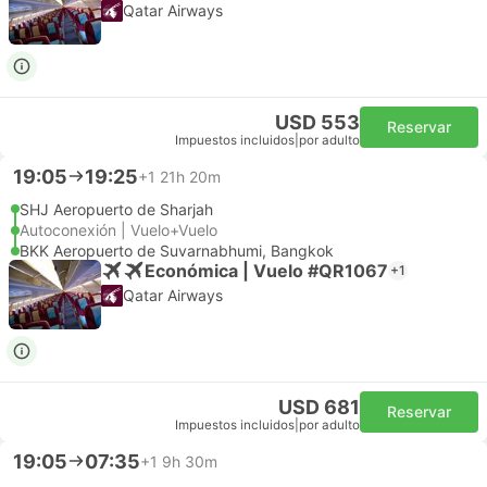
Qatar Airways
USD 553
Reservar
Impuestos incluidos
|
por adulto
19:05
19:25
+1
21h 20m
SHJ Aeropuerto de Sharjah
Autoconexión | Vuelo+Vuelo
BKK Aeropuerto de Suvarnabhumi, Bangkok
Económica | Vuelo #QR1067
+1
Qatar Airways
USD 681
Reservar
Impuestos incluidos
|
por adulto
19:05
07:35
+1
9h 30m