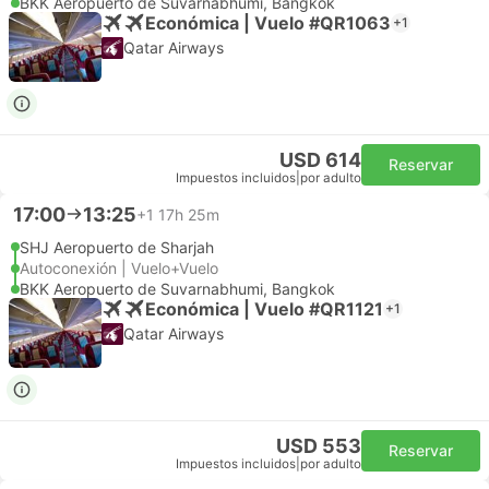
BKK Aeropuerto de Suvarnabhumi, Bangkok
Económica | Vuelo #QR1063
+1
Qatar Airways
USD 614
Reservar
Impuestos incluidos
|
por adulto
17:00
13:25
+1
17h 25m
SHJ Aeropuerto de Sharjah
Autoconexión | Vuelo+Vuelo
BKK Aeropuerto de Suvarnabhumi, Bangkok
Económica | Vuelo #QR1121
+1
Qatar Airways
USD 553
Reservar
Impuestos incluidos
|
por adulto