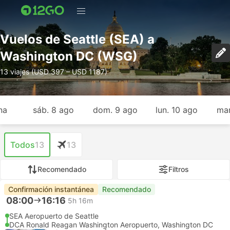
Vuelos de Seattle (SEA) a
Washington DC (WSG)
13 viajes (USD 397 – USD 1187)
na
sáb. 8 ago
dom. 9 ago
lun. 10 ago
mar
Todos
13
13
Recomendado
Filtros
Confirmación instantánea
Recomendado
08:00
16:16
5h 16m
SEA Aeropuerto de Seattle
DCA Ronald Reagan Washington Aeropuerto, Washington DC