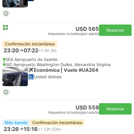
USD 565
Reservar
Impuestos incluidos
|
por adulto
Confirmación instantánea
23:20
07:22
+1
5h 2m
SEA Aeropuerto de Seattle
IAD Aeropuerto Washington Dulles, Alexandria Virginia
Económica | Vuelo #UA264
United Airlines
USD 559
Reservar
Impuestos incluidos
|
por adulto
Más barato
Confirmación instantánea
23:26
15:16
+1
12h 50m