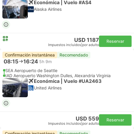
Económica | Vuelo #AS4
Alaska Airlines
USD 1187
Reservar
Impuestos incluidos
|
por adulto
Confirmación instantánea
Recomendado
08:15
16:24
5h 9m
SEA Aeropuerto de Seattle
IAD Aeropuerto Washington Dulles, Alexandria Virginia
Económica | Vuelo #UA2463
United Airlines
USD 559
Reservar
Impuestos incluidos
|
por adulto
Confirmación instantánea
Recomendado