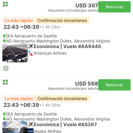
USD 397
Reservar
Impuestos incluidos
|
por adulto
Lo más rápido
Confirmación instantánea
22:43
06:39
+1
4h 56m
SEA Aeropuerto de Seattle
IAD Aeropuerto Washington Dulles, Alexandria Virginia
Económica | Vuelo #AA9440
American Airlines
USD 568
Reservar
Impuestos incluidos
|
por adulto
Lo más rápido
Confirmación instantánea
22:43
06:39
+1
4h 56m
SEA Aeropuerto de Seattle
IAD Aeropuerto Washington Dulles, Alexandria Virginia
Económica | Vuelo #AS367
Alaska Airlines