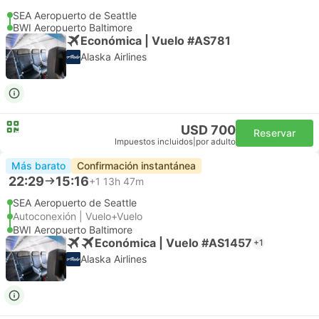
SEA Aeropuerto de Seattle
BWI Aeropuerto Baltimore
Económica | Vuelo #AS781
Alaska Airlines
USD 700
Reservar
Impuestos incluidos
|
por adulto
Más barato
Confirmación instantánea
22:29
15:16
+1
13h 47m
SEA Aeropuerto de Seattle
Autoconexión | Vuelo+Vuelo
BWI Aeropuerto Baltimore
Económica | Vuelo #AS1457
+1
Alaska Airlines