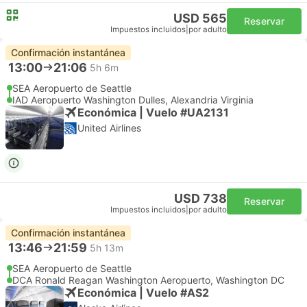
USD 565
Reservar
Impuestos incluidos
|
por adulto
Confirmación instantánea
13:00
21:06
5h 6m
SEA Aeropuerto de Seattle
IAD Aeropuerto Washington Dulles, Alexandria Virginia
Económica | Vuelo #UA2131
United Airlines
USD 738
Reservar
Impuestos incluidos
|
por adulto
Confirmación instantánea
13:46
21:59
5h 13m
SEA Aeropuerto de Seattle
DCA Ronald Reagan Washington Aeropuerto, Washington DC
Económica | Vuelo #AS2