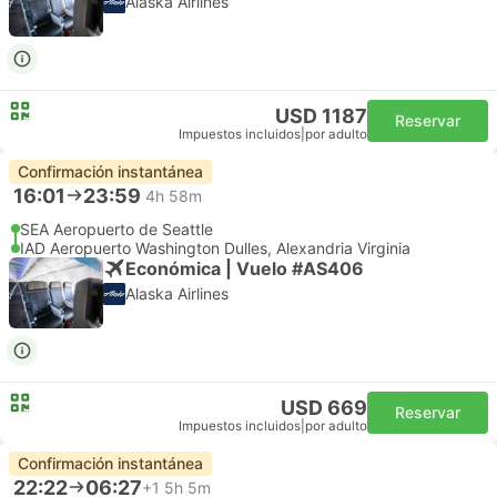
Alaska Airlines
USD 1187
Reservar
Impuestos incluidos
|
por adulto
Confirmación instantánea
16:01
23:59
4h 58m
SEA Aeropuerto de Seattle
IAD Aeropuerto Washington Dulles, Alexandria Virginia
Económica | Vuelo #AS406
Alaska Airlines
USD 669
Reservar
Impuestos incluidos
|
por adulto
Confirmación instantánea
22:22
06:27
+1
5h 5m