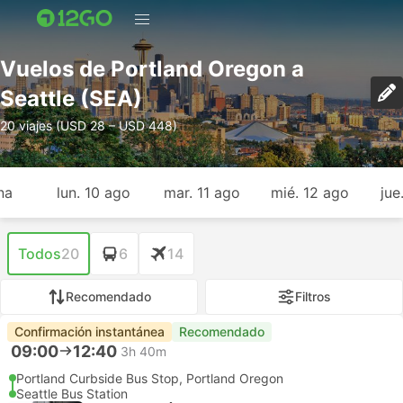
Vuelos de Portland Oregon a
Seattle (SEA)
20 viajes (USD 28 – USD 448)
na
lun. 10 ago
mar. 11 ago
mié. 12 ago
jue
Todos
20
6
14
Recomendado
Filtros
Confirmación instantánea
Recomendado
09:00
12:40
3h 40m
Portland Curbside Bus Stop, Portland Oregon
Seattle Bus Station