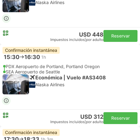
Alaska Airlines
USD 448
Reservar
Impuestos incluidos
|
por adulto
Confirmación instantánea
15:30
16:30
1h
PDX Aeropuerto de Portland, Portland Oregon
SEA Aeropuerto de Seattle
Económica | Vuelo #AS3408
Alaska Airlines
USD 312
Reservar
Impuestos incluidos
|
por adulto
Confirmación instantánea
17:30
18:33
1h 3m