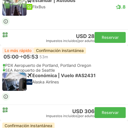
Estándar | Autobús
3.8
FlixBus
USD 28
Reservar
Impuestos incluidos
|
por adulto
Lo más rápido
Confirmación instantánea
05:00
05:53
53m
PDX Aeropuerto de Portland, Portland Oregon
SEA Aeropuerto de Seattle
Económica | Vuelo #AS2431
Alaska Airlines
USD 306
Reservar
Impuestos incluidos
|
por adulto
Confirmación instantánea