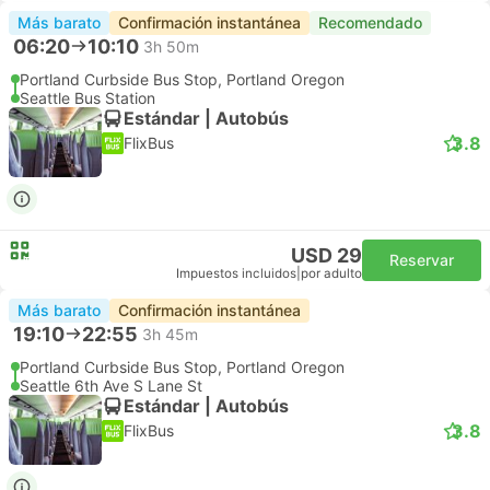
Más barato
Confirmación instantánea
Recomendado
06:20
10:10
3h 50m
Portland Curbside Bus Stop, Portland Oregon
Seattle Bus Station
Estándar | Autobús
3.8
FlixBus
USD 29
Reservar
Impuestos incluidos
|
por adulto
Más barato
Confirmación instantánea
19:10
22:55
3h 45m
Portland Curbside Bus Stop, Portland Oregon
Seattle 6th Ave S Lane St
Estándar | Autobús
3.8
FlixBus