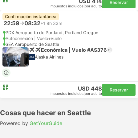
USD 414
Reservar
Impuestos incluidos
|
por adulto
Confirmación instantánea
22:59
08:32
+1
9h 33m
PDX Aeropuerto de Portland, Portland Oregon
Autoconexión | Vuelo+Vuelo
SEA Aeropuerto de Seattle
Económica | Vuelo #AS376
+1
Alaska Airlines
USD 448
Reservar
Impuestos incluidos
|
por adulto
Cosas que hacer en Seattle
Powered by
GetYourGuide