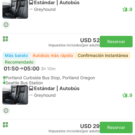
Estándar | Autobús
4.9
Greyhound
USD 52
Reservar
Impuestos incluidos
|
por adulto
Más barato
Autobús más rápido
Confirmación instantánea
Recomendado
01:50
05:00
3h 10m
Portland Curbside Bus Stop, Portland Oregon
Seattle Bus Station
Estándar | Autobús
4.9
Greyhound
USD 29
Reservar
Impuestos incluidos
|
por adulto