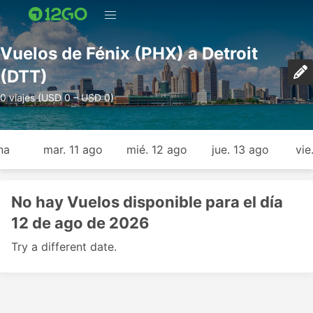
Vuelos de Fénix (PHX) a Detroit
(DTT)
0 viajes (USD 0 – USD 0)
na
mar. 11 ago
mié. 12 ago
jue. 13 ago
vie
No hay Vuelos disponible para el día
12 de ago de 2026
Try a different date.