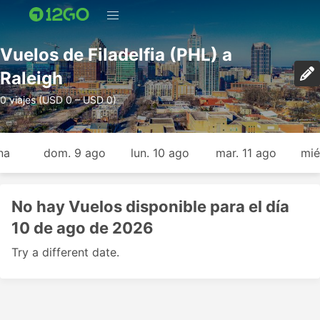
Vuelos de Filadelfia (PHL) a
Raleigh
0 viajes (USD 0 – USD 0)
na
dom. 9 ago
lun. 10 ago
mar. 11 ago
mié
No hay Vuelos disponible para el día
10 de ago de 2026
Try a different date.