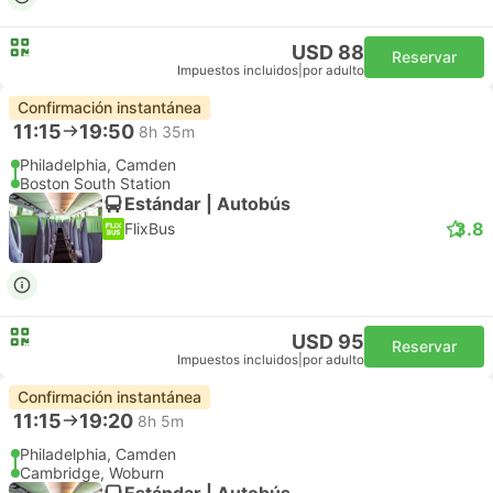
USD 88
Reservar
Impuestos incluidos
|
por adulto
Confirmación instantánea
11:15
19:50
8h 35m
Philadelphia, Camden
Boston South Station
Estándar | Autobús
3.8
FlixBus
USD 95
Reservar
Impuestos incluidos
|
por adulto
Confirmación instantánea
11:15
19:20
8h 5m
Philadelphia, Camden
Cambridge, Woburn
Estándar | Autobús