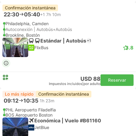
Confirmación instantánea
22:30
05:40
+1
7h 10m
Philadelphia, Camden
Autoconexión | Autobús+Autobús
Brookline, Bostón
Estándar | Autobús
+1
3.8
FlixBus
USD 88
Reservar
Impuestos incluidos
|
por adulto
Lo más rápido
Confirmación instantánea
09:12
10:35
1h 23m
PHL Aeropuerto Filadelfia
BOS Aeropuerto Boston
Económica | Vuelo #B61160
JetBlue