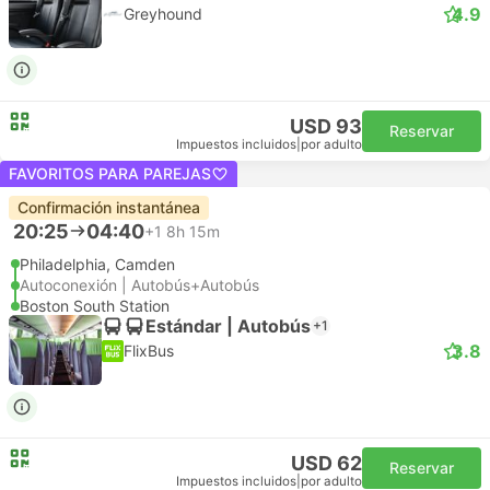
4.9
Greyhound
USD 93
Reservar
Impuestos incluidos
|
por adulto
FAVORITOS PARA PAREJAS
Confirmación instantánea
20:25
04:40
+1
8h 15m
Philadelphia, Camden
Autoconexión | Autobús+Autobús
Boston South Station
Estándar | Autobús
+1
3.8
FlixBus
USD 62
Reservar
Impuestos incluidos
|
por adulto