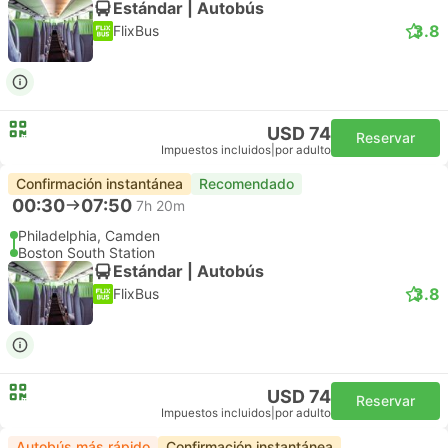
Estándar | Autobús
3.8
FlixBus
USD 74
Reservar
Impuestos incluidos
|
por adulto
Confirmación instantánea
Recomendado
00:30
07:50
7h 20m
Philadelphia, Camden
Boston South Station
Estándar | Autobús
3.8
FlixBus
USD 74
Reservar
Impuestos incluidos
|
por adulto
Autobús más rápido
Confirmación instantánea