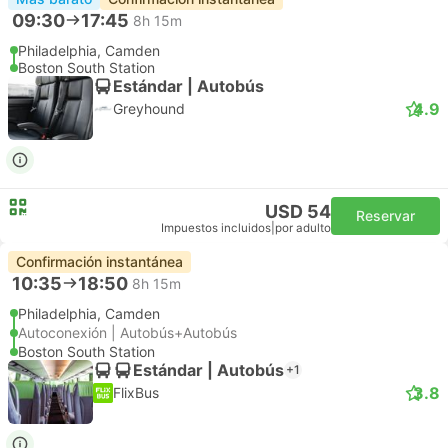
09:30
17:45
8h 15m
Philadelphia, Camden
Boston South Station
Estándar | Autobús
4.9
Greyhound
USD 54
Reservar
Impuestos incluidos
|
por adulto
Confirmación instantánea
10:35
18:50
8h 15m
Philadelphia, Camden
Autoconexión | Autobús+Autobús
Boston South Station
Estándar | Autobús
+1
3.8
FlixBus