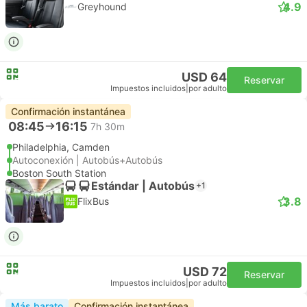
4.9
Greyhound
USD 64
Reservar
Impuestos incluidos
|
por adulto
Confirmación instantánea
08:45
16:15
7h 30m
Philadelphia, Camden
Autoconexión | Autobús+Autobús
Boston South Station
Estándar | Autobús
+1
3.8
FlixBus
USD 72
Reservar
Impuestos incluidos
|
por adulto
Más barato
Confirmación instantánea