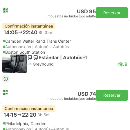
USD 95
Reservar
Impuestos incluidos
|
por adulto
Confirmación instantánea
14:05
22:40
8h 35m
Camden Walter Rand Trans Center
Autoconexión | Autobús+Autobús
Boston South Station
Estándar | Autobús
+1
4.9
Greyhound
USD 74
Reservar
Impuestos incluidos
|
por adulto
Confirmación instantánea
14:15
22:20
8h 5m
Philadelphia, Camden
Autoconexión | Autobús+Autobús