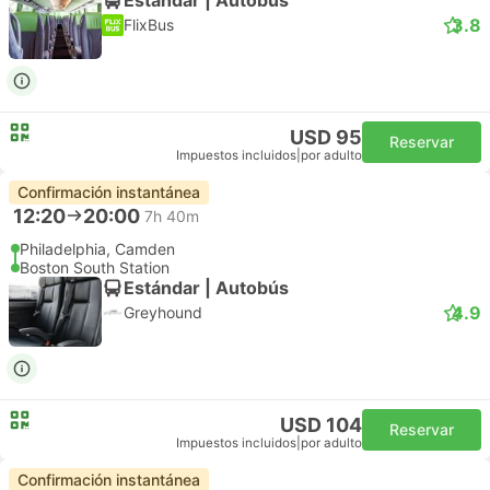
3.8
FlixBus
USD 95
Reservar
Impuestos incluidos
|
por adulto
Confirmación instantánea
12:20
20:00
7h 40m
Philadelphia, Camden
Boston South Station
Estándar | Autobús
4.9
Greyhound
USD 104
Reservar
Impuestos incluidos
|
por adulto
Confirmación instantánea