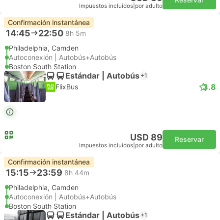
Impuestos incluidos
|
por adulto
Confirmación instantánea
14:45
22:50
8h 5m
Philadelphia, Camden
Autoconexión | Autobús+Autobús
Boston South Station
Estándar | Autobús
+1
3.8
FlixBus
USD 89
Reservar
Impuestos incluidos
|
por adulto
Confirmación instantánea
15:15
23:59
8h 44m
Philadelphia, Camden
Autoconexión | Autobús+Autobús
Boston South Station
Estándar | Autobús
+1