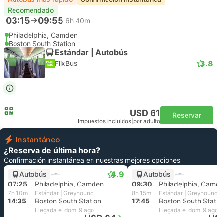
Recomendado
03:15
09:55
6h 40m
Philadelphia, Camden
Boston South Station
Estándar | Autobús
3.8
FlixBus
USD 61
Reservar
Impuestos incluidos
|
por adulto
Instantáneo
¿Reserva de última hora?
Confirmación instantánea en nuestras mejores opciones
4.9
Autobús
Autobús
07:25
Philadelphia, Camden
09:30
Philadelphia, Ca
7h 10m
Estándar | Greyhound
8h 15m
Estándar | Greyhoun
14:35
Boston South Station
17:45
Boston South Stat
Llegada el dom. 9 ago
Llegada el dom. 9 ag