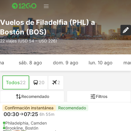
Vuelos de Filadelfia (PHL) a
Bostón (BOS)
22 viajes (USD 54 – USD 226)
na
sáb. 8 ago
dom. 9 ago
lun. 10 ago
mar
Todos
22
20
2
Recomendado
Filtros
Confirmación instantánea
Recomendado
00:30
07:25
6h 55m
Philadelphia, Camden
Brookline, Bostón