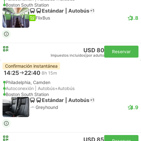
Boston South Station
Estándar | Autobús
+1
3.8
FlixBus
USD 80
Reservar
Impuestos incluidos
|
por adulto
Confirmación instantánea
14:25
22:40
8h 15m
Philadelphia, Camden
Autoconexión | Autobús+Autobús
Boston South Station
Estándar | Autobús
+1
4.9
Greyhound
USD 85
Reservar