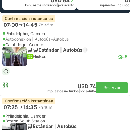
USD 64
U
Impuestos incluidos
|
por adulto
Impuestos incluido
Confirmación instantánea
07:00
14:45
7h 45m
Philadelphia, Camden
Autoconexión | Autobús+Autobús
Cambridge, Woburn
Estándar | Autobús
+1
3.8
FlixBus
USD 74
Reservar
Impuestos incluidos
|
por adulto
Confirmación instantánea
07:25
14:35
7h 10m
Philadelphia, Camden
Boston South Station
Estándar | Autobús