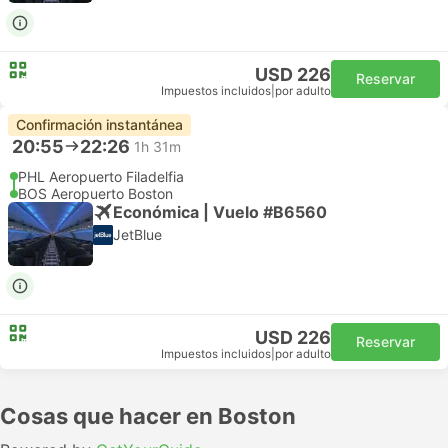
USD 226
Reservar
Impuestos incluidos
|
por adulto
Confirmación instantánea
20:55
22:26
1h 31m
PHL Aeropuerto Filadelfia
BOS Aeropuerto Boston
Económica | Vuelo #B6560
JetBlue
USD 226
Reservar
Impuestos incluidos
|
por adulto
Cosas que hacer en Boston