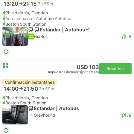
13:20
21:15
7h 55m
Philadelphia, Camden
Autoconexión | Autobús+Autobús
Boston South Station
Estándar | Autobús
+1
3.8
FlixBus
USD 103
Reservar
Impuestos incluidos
|
por adulto
Confirmación instantánea
14:00
21:50
7h 50m
Philadelphia, Camden
Boston South Station
Estándar | Autobús
4.9
Greyhound