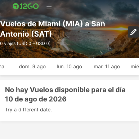
Vuelos de Miami (MIA) a San
Antonio (SAT)
0 viajes (USD 0 – USD 0)
na
dom. 9 ago
lun. 10 ago
mar. 11 ago
mié
No hay Vuelos disponible para el día
10 de ago de 2026
Try a different date.