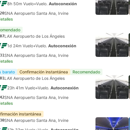
8h 50m Vuelo+Vuelo.
Autoconexión
20
SNA Aeropuerto Santa Ana, Irvine
etalles
comendado
07
LAX Aeropuerto de Los Ángeles
1d 24m Vuelo+Vuelo.
Autoconexión
31
SNA Aeropuerto Santa Ana, Irvine
etalles
 barato
Confirmación instantánea
Recomendado
01
LAX Aeropuerto de Los Ángeles
23h 41m Vuelo+Vuelo.
Autoconexión
42
SNA Aeropuerto Santa Ana, Irvine
etalles
firmación instantánea
30
SNA Aeropuerto Santa Ana, Irvine
12h 33m Vuelo+Vuelo.
Autoconexión