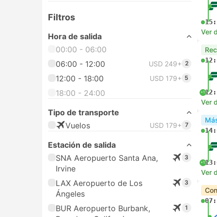
Filtros
15:
Ver d
Hora de salida
00:00 - 06:00
Re
12:
06:00 - 12:00
USD 249+
2
12:00 - 18:00
USD 179+
5
18:00 - 24:00
12:
+1
Ver d
Tipo de transporte
Más
Vuelos
USD 179+
7
14:
Estación de salida
SNA Aeropuerto Santa Ana,
3
13:
+1
Irvine
Ver d
LAX Aeropuerto de Los
3
Con
Ángeles
07:
BUR Aeropuerto Burbank,
1