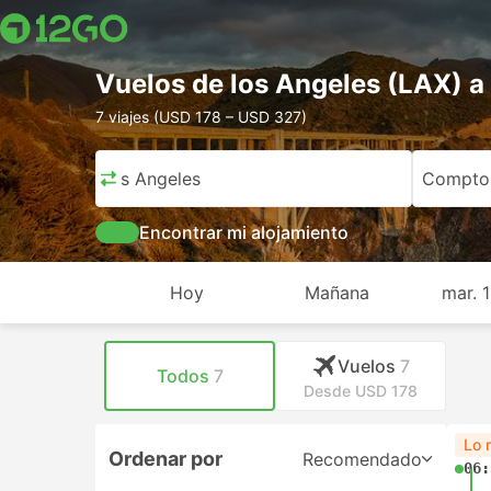
Vuelos de los Angeles (LAX) 
7 viajes (USD 178 – USD 327)
los Angeles
Compto
Encontrar mi alojamiento
Hoy
Mañana
mar. 
Vuelos
7
Todos
7
Desde USD 178
Lo 
Ordenar por
Recomendado
06: