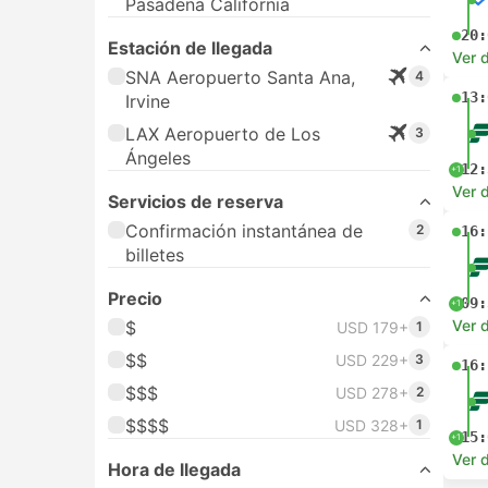
Pasadena California
20:
Estación de llegada
Ver d
SNA Aeropuerto Santa Ana,
4
13:
Irvine
LAX Aeropuerto de Los
3
Ángeles
12:
+1
Ver d
Servicios de reserva
Confirmación instantánea de
2
16:
billetes
Precio
09:
+1
Ver d
$
USD 179+
1
$$
USD 229+
3
16:
$$$
USD 278+
2
$$$$
USD 328+
1
15:
+1
Ver d
Hora de llegada