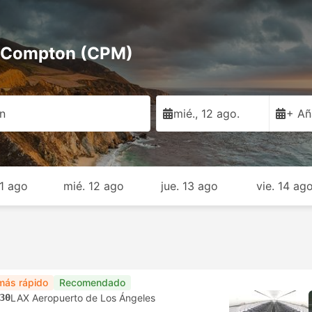
a Compton (CPM)
n
mié., 12 ago.
+ Añ
11 ago
mié. 12 ago
jue. 13 ago
vie. 14 ag
más rápido
Recomendado
30
LAX Aeropuerto de Los Ángeles