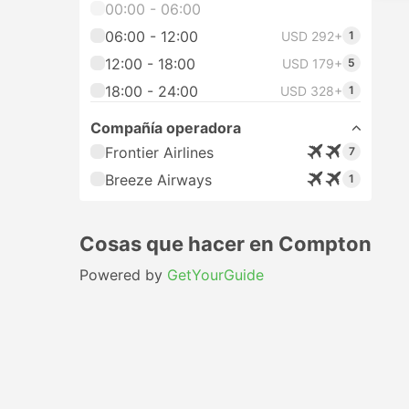
00:00 - 06:00
06:00 - 12:00
USD 292+
1
12:00 - 18:00
USD 179+
5
18:00 - 24:00
USD 328+
1
Compañía operadora
Frontier Airlines
7
Breeze Airways
1
Cosas que hacer en Compton
Powered by
GetYourGuide