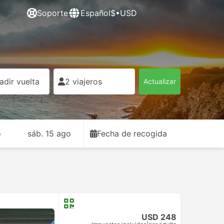
Soporte
Español
$•USD
adir vuelta
2 viajeros
Actualizar
o
sáb. 15 ago
Fecha de recogida
USD 248