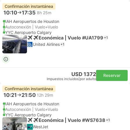
Confirmación instantánea
10:10
17:35
8h 25m
IAH Aeropuertos de Houston
Autoconexión | Vuelo+Vuelo
YYC Aeropuerto Calgary
Económica | Vuelo #UA1799
+1
United Airlines
+1
USD 1372
Reservar
Impuestos incluidos
|
por adulto
Confirmación instantánea
10:21
21:50
12h 29m
IAH Aeropuertos de Houston
Autoconexión | Vuelo+Vuelo
YYC Aeropuerto Calgary
Económica | Vuelo #WS7638
+1
WestJet