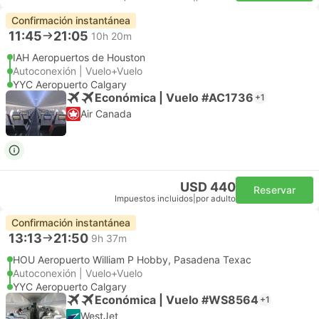
Confirmación instantánea
11:45
21:05
10h 20m
IAH Aeropuertos de Houston
Autoconexión | Vuelo+Vuelo
YYC Aeropuerto Calgary
Económica | Vuelo #AC1736
+1
Air Canada
USD 440
Reservar
Impuestos incluidos
|
por adulto
Confirmación instantánea
13:13
21:50
9h 37m
HOU Aeropuerto William P Hobby, Pasadena Texac
Autoconexión | Vuelo+Vuelo
YYC Aeropuerto Calgary
Económica | Vuelo #WS8564
+1
WestJet