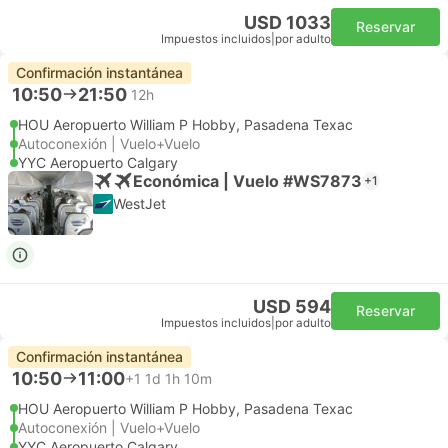
USD 1033
Reservar
Impuestos incluidos
|
por adulto
Confirmación instantánea
10:50
21:50
12h
HOU Aeropuerto William P Hobby, Pasadena Texac
Autoconexión | Vuelo+Vuelo
YYC Aeropuerto Calgary
Económica | Vuelo #WS7873
+1
WestJet
USD 594
Reservar
Impuestos incluidos
|
por adulto
Confirmación instantánea
10:50
11:00
+1
1d 1h 10m
HOU Aeropuerto William P Hobby, Pasadena Texac
Autoconexión | Vuelo+Vuelo
YYC Aeropuerto Calgary