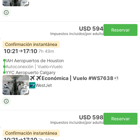
USD 594
Reservar
Impuestos incluidos
|
por adulto
Confirmación instantánea
10:21
17:10
7h 49m
IAH Aeropuertos de Houston
Autoconexión | Vuelo+Vuelo
YYC Aeropuerto Calgary
Económica | Vuelo #WS7638
+1
WestJet
USD 598
Reservar
Impuestos incluidos
|
por adulto
Confirmación instantánea
10:21
17:10
7h 49m