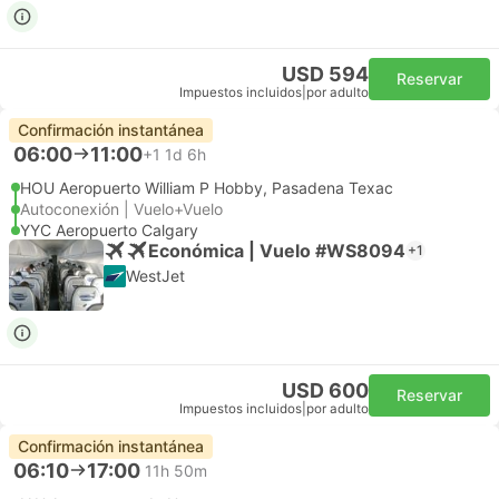
USD 594
Reservar
Impuestos incluidos
|
por adulto
Confirmación instantánea
06:00
11:00
+1
1d 6h
HOU Aeropuerto William P Hobby, Pasadena Texac
Autoconexión | Vuelo+Vuelo
YYC Aeropuerto Calgary
Económica | Vuelo #WS8094
+1
WestJet
USD 600
Reservar
Impuestos incluidos
|
por adulto
Confirmación instantánea
06:10
17:00
11h 50m