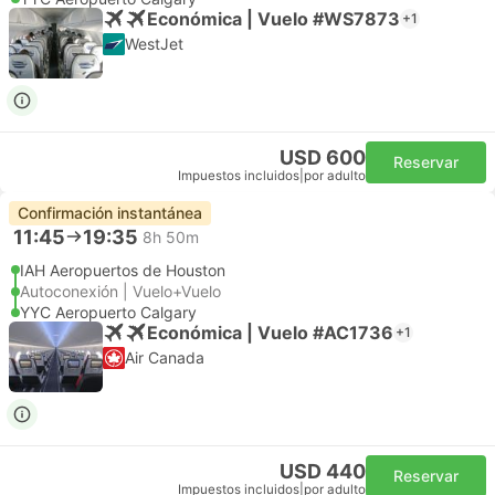
Económica | Vuelo #WS7873
+1
WestJet
USD 600
Reservar
Impuestos incluidos
|
por adulto
Confirmación instantánea
11:45
19:35
8h 50m
IAH Aeropuertos de Houston
Autoconexión | Vuelo+Vuelo
YYC Aeropuerto Calgary
Económica | Vuelo #AC1736
+1
Air Canada
USD 440
Reservar
Impuestos incluidos
|
por adulto