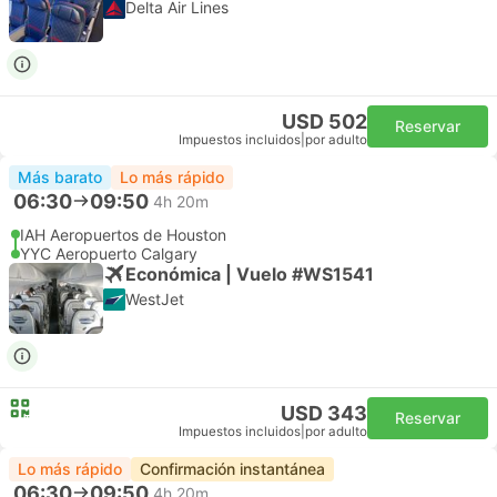
Delta Air Lines
USD 502
Reservar
Impuestos incluidos
|
por adulto
Más barato
Lo más rápido
06:30
09:50
4h 20m
IAH Aeropuertos de Houston
YYC Aeropuerto Calgary
Económica | Vuelo #WS1541
WestJet
USD 343
Reservar
Impuestos incluidos
|
por adulto
Lo más rápido
Confirmación instantánea
06:30
09:50
4h 20m