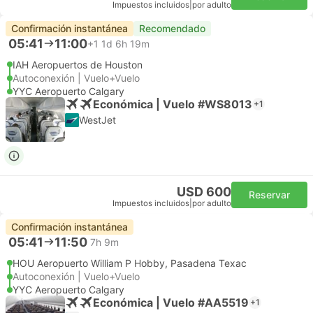
Impuestos incluidos
|
por adulto
Confirmación instantánea
Recomendado
05:41
11:00
+1
1d 6h 19m
IAH Aeropuertos de Houston
Autoconexión | Vuelo+Vuelo
YYC Aeropuerto Calgary
Económica | Vuelo #WS8013
+1
WestJet
USD 600
Reservar
Impuestos incluidos
|
por adulto
Confirmación instantánea
05:41
11:50
7h 9m
HOU Aeropuerto William P Hobby, Pasadena Texac
Autoconexión | Vuelo+Vuelo
YYC Aeropuerto Calgary
Económica | Vuelo #AA5519
+1