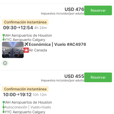
USD 476
Reservar
Impuestos incluidos
|
por adulto
Confirmación instantánea
09:30
12:54
4h 24m
IAH Aeropuertos de Houston
YYC Aeropuerto Calgary
Económica | Vuelo #AC4976
Air Canada
USD 455
Reservar
Impuestos incluidos
|
por adulto
Confirmación instantánea
10:00
19:12
10h 12m
IAH Aeropuertos de Houston
Autoconexión | Vuelo+Vuelo
YYC Aeropuerto Calgary