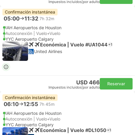
Impuestos incluidos
|
por adulto
Confirmación instantánea
05:00
11:32
7h 32m
IAH Aeropuertos de Houston
Autoconexión | Vuelo+Vuelo
YYC Aeropuerto Calgary
Económica | Vuelo #UA1044
+1
United Airlines
USD 466
Reservar
Impuestos incluidos
|
por adulto
Confirmación instantánea
06:10
12:55
7h 45m
IAH Aeropuertos de Houston
Autoconexión | Vuelo+Vuelo
YYC Aeropuerto Calgary
Económica | Vuelo #DL1050
+1