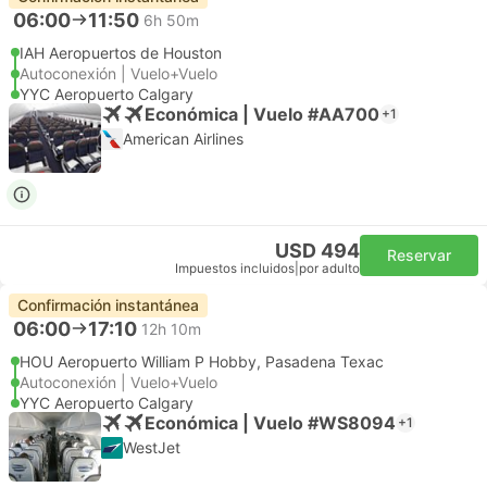
06:00
11:50
6h 50m
IAH Aeropuertos de Houston
Autoconexión | Vuelo+Vuelo
YYC Aeropuerto Calgary
Económica | Vuelo #AA700
+1
American Airlines
USD 494
Reservar
Impuestos incluidos
|
por adulto
Confirmación instantánea
06:00
17:10
12h 10m
HOU Aeropuerto William P Hobby, Pasadena Texac
Autoconexión | Vuelo+Vuelo
YYC Aeropuerto Calgary
Económica | Vuelo #WS8094
+1
WestJet