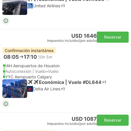
United Airlines
+1
USD 1646
Reservar
Impuestos incluidos
|
por adulto
Confirmación instantánea
08:05
17:10
10h 5m
IAH Aeropuertos de Houston
Autoconexión | Vuelo+Vuelo
YYC Aeropuerto Calgary
Económica | Vuelo #DL644
+1
Delta Air Lines
+1
USD 1087
Reservar
Impuestos incluidos
|
por adulto