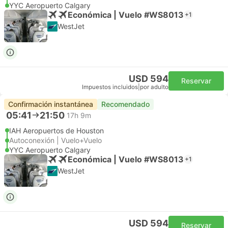
YYC Aeropuerto Calgary
Económica | Vuelo #WS8013
+1
WestJet
USD 594
Reservar
Impuestos incluidos
|
por adulto
Confirmación instantánea
Recomendado
05:41
21:50
17h 9m
IAH Aeropuertos de Houston
Autoconexión | Vuelo+Vuelo
YYC Aeropuerto Calgary
Económica | Vuelo #WS8013
+1
WestJet
USD 594
Reservar