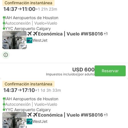
Confirmación instantánea
14:37
11:00
+1
21h 23m
IAH Aeropuertos de Houston
Autoconexión | Vuelo+Vuelo
YYC Aeropuerto Calgary
Económica | Vuelo #WS8016
+1
WestJet
USD 600
Reservar
Impuestos incluidos
|
por adulto
Confirmación instantánea
14:37
17:10
+1
1d 3h 33m
IAH Aeropuertos de Houston
Autoconexión | Vuelo+Vuelo
YYC Aeropuerto Calgary
Económica | Vuelo #WS8016
+1
WestJet