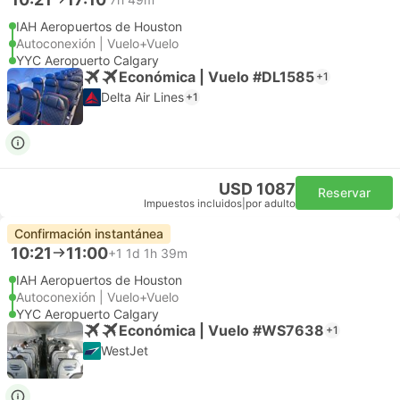
IAH Aeropuertos de Houston
Autoconexión | Vuelo+Vuelo
YYC Aeropuerto Calgary
Económica | Vuelo #DL1585
+1
Delta Air Lines
+1
USD 1087
Reservar
Impuestos incluidos
|
por adulto
Confirmación instantánea
10:21
11:00
+1
1d 1h 39m
IAH Aeropuertos de Houston
Autoconexión | Vuelo+Vuelo
YYC Aeropuerto Calgary
Económica | Vuelo #WS7638
+1
WestJet