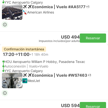
YYC Aeropuerto Calgary
Económica | Vuelo #AA5177
+1
American Airlines
USD 494
Reservar
Impuestos incluidos
|
por adulto
Confirmación instantánea
17:20
11:00
+1
18h 40m
HOU Aeropuerto William P Hobby, Pasadena Texac
Autoconexión | Vuelo+Vuelo
YYC Aeropuerto Calgary
Económica | Vuelo #WS7463
+1
WestJet
USD 594
Reservar