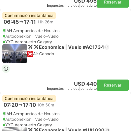
USD 495
Reservar
Impuestos incluidos
|
por adulto
Confirmación instantánea
06:45
17:11
11h 26m
IAH Aeropuertos de Houston
Autoconexión | Vuelo+Vuelo
YYC Aeropuerto Calgary
Económica | Vuelo #AC1734
+1
Air Canada
USD 440
Reservar
Impuestos incluidos
|
por adulto
Confirmación instantánea
07:20
17:10
10h 50m
IAH Aeropuertos de Houston
Autoconexión | Vuelo+Vuelo
YYC Aeropuerto Calgary
Económica | Vuelo #UA1030
+1