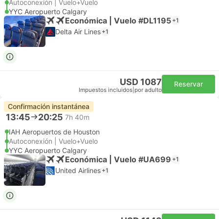
Autoconexión | Vuelo+Vuelo
YYC Aeropuerto Calgary
Económica | Vuelo #DL1195
+1
Delta Air Lines
+1
USD 1087
Reservar
Impuestos incluidos
|
por adulto
Confirmación instantánea
13:45
20:25
7h 40m
IAH Aeropuertos de Houston
Autoconexión | Vuelo+Vuelo
YYC Aeropuerto Calgary
Económica | Vuelo #UA699
+1
United Airlines
+1