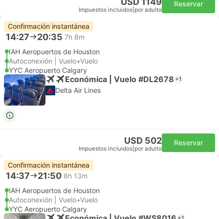
USD 1149
Reservar
Impuestos incluidos
|
por adulto
Confirmación instantánea
14:27
20:35
7h 8m
IAH Aeropuertos de Houston
Autoconexión | Vuelo+Vuelo
YYC Aeropuerto Calgary
Económica | Vuelo #DL2678
+1
Delta Air Lines
USD 502
Reservar
Impuestos incluidos
|
por adulto
Confirmación instantánea
14:37
21:50
8h 13m
IAH Aeropuertos de Houston
Autoconexión | Vuelo+Vuelo
YYC Aeropuerto Calgary
Económica | Vuelo #WS8016
+1