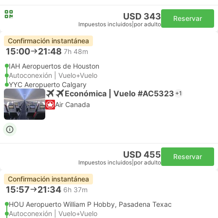
USD 343
Reservar
Impuestos incluidos
|
por adulto
Confirmación instantánea
15:00
21:48
7h 48m
IAH Aeropuertos de Houston
Autoconexión | Vuelo+Vuelo
YYC Aeropuerto Calgary
Económica | Vuelo #AC5323
+1
Air Canada
USD 455
Reservar
Impuestos incluidos
|
por adulto
Confirmación instantánea
15:57
21:34
6h 37m
HOU Aeropuerto William P Hobby, Pasadena Texac
Autoconexión | Vuelo+Vuelo