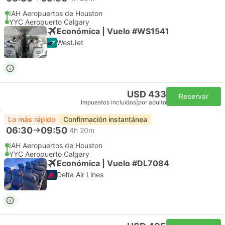
IAH Aeropuertos de Houston
YYC Aeropuerto Calgary
Económica | Vuelo #WS1541
WestJet
USD 433
Reservar
Impuestos incluidos
|
por adulto
Lo más rápido
Confirmación instantánea
06:30
09:50
4h 20m
IAH Aeropuertos de Houston
YYC Aeropuerto Calgary
Económica | Vuelo #DL7084
Delta Air Lines