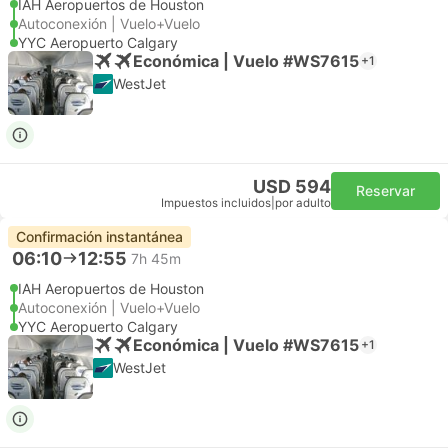
IAH Aeropuertos de Houston
Autoconexión | Vuelo+Vuelo
YYC Aeropuerto Calgary
Económica | Vuelo #WS7615
+1
WestJet
USD 594
Reservar
Impuestos incluidos
|
por adulto
Confirmación instantánea
06:10
12:55
7h 45m
IAH Aeropuertos de Houston
Autoconexión | Vuelo+Vuelo
YYC Aeropuerto Calgary
Económica | Vuelo #WS7615
+1
WestJet