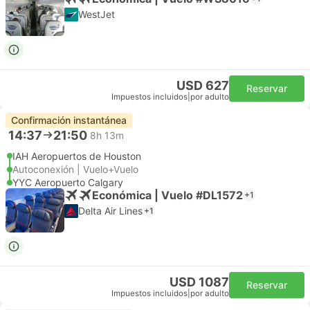
WestJet
USD 627
Reservar
Impuestos incluidos
|
por adulto
Confirmación instantánea
14:37
21:50
8h 13m
IAH Aeropuertos de Houston
Autoconexión | Vuelo+Vuelo
YYC Aeropuerto Calgary
Económica | Vuelo #DL1572
+1
Delta Air Lines
+1
USD 1087
Reservar
Impuestos incluidos
|
por adulto