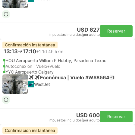
USD 627
Reservar
Impuestos incluidos
|
por adulto
Confirmación instantánea
13:13
17:10
+1
1d 4h 57m
HOU Aeropuerto William P Hobby, Pasadena Texac
Autoconexión | Vuelo+Vuelo
YYC Aeropuerto Calgary
Económica | Vuelo #WS8564
+1
WestJet
USD 600
Reservar
Impuestos incluidos
|
por adulto
Confirmación instantánea