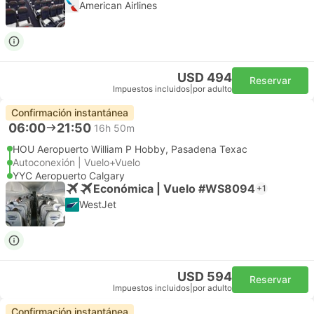
American Airlines
USD 494
Reservar
Impuestos incluidos
|
por adulto
Confirmación instantánea
06:00
21:50
16h 50m
HOU Aeropuerto William P Hobby, Pasadena Texac
Autoconexión | Vuelo+Vuelo
YYC Aeropuerto Calgary
Económica | Vuelo #WS8094
+1
WestJet
USD 594
Reservar
Impuestos incluidos
|
por adulto
Confirmación instantánea