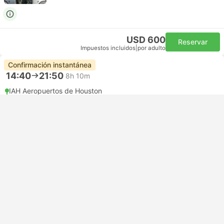
USD 600
Reservar
Impuestos incluidos
|
por adulto
Confirmación instantánea
14:40
21:50
8h 10m
IAH Aeropuertos de Houston
Autoconexión | Vuelo+Vuelo
YYC Aeropuerto Calgary
Económica | Vuelo #UA1211
+1
United Airlines
+1
USD 1086
Reservar
Impuestos incluidos
|
por adulto
Lo más rápido
Confirmación instantánea
14:50
18:10
4h 20m