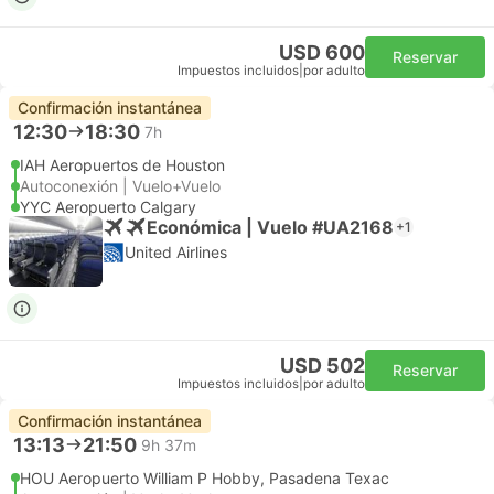
USD 600
Reservar
Impuestos incluidos
|
por adulto
Confirmación instantánea
12:30
18:30
7h
IAH Aeropuertos de Houston
Autoconexión | Vuelo+Vuelo
YYC Aeropuerto Calgary
Económica | Vuelo #UA2168
+1
United Airlines
USD 502
Reservar
Impuestos incluidos
|
por adulto
Confirmación instantánea
13:13
21:50
9h 37m
HOU Aeropuerto William P Hobby, Pasadena Texac