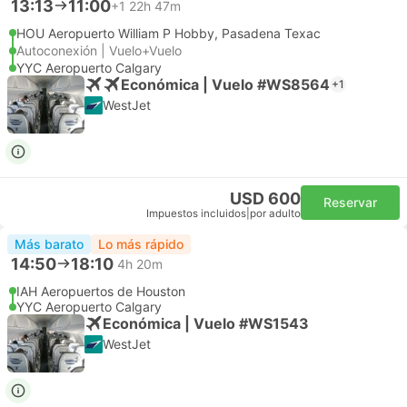
13:13
11:00
+1
22h 47m
HOU Aeropuerto William P Hobby, Pasadena Texac
Autoconexión | Vuelo+Vuelo
YYC Aeropuerto Calgary
Económica | Vuelo #WS8564
+1
WestJet
USD 600
Reservar
Impuestos incluidos
|
por adulto
Más barato
Lo más rápido
14:50
18:10
4h 20m
IAH Aeropuertos de Houston
YYC Aeropuerto Calgary
Económica | Vuelo #WS1543
WestJet