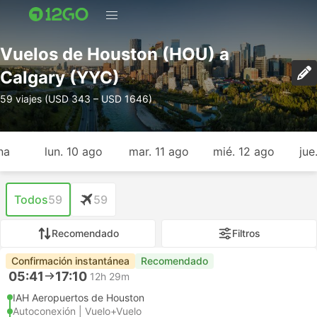
Vuelos de Houston (HOU) a
Calgary (YYC)
59 viajes (USD 343 – USD 1646)
na
lun. 10 ago
mar. 11 ago
mié. 12 ago
jue
Todos
59
59
Recomendado
Filtros
Confirmación instantánea
Recomendado
05:41
17:10
12h 29m
IAH Aeropuertos de Houston
Autoconexión | Vuelo+Vuelo