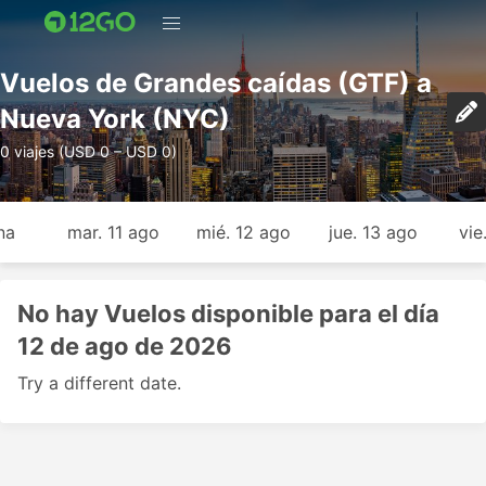
Vuelos de Grandes caídas (GTF) a
Nueva York (NYC)
0 viajes (USD 0 – USD 0)
na
mar. 11 ago
mié. 12 ago
jue. 13 ago
vie
No hay Vuelos disponible para el día
12 de ago de 2026
Try a different date.