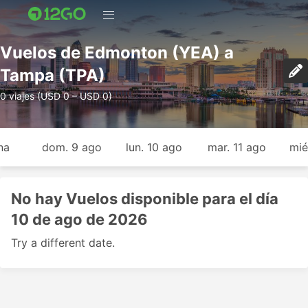
Vuelos de Edmonton (YEA) a
Tampa (TPA)
0 viajes (USD 0 – USD 0)
na
dom. 9 ago
lun. 10 ago
mar. 11 ago
mié
No hay Vuelos disponible para el día
10 de ago de 2026
Try a different date.