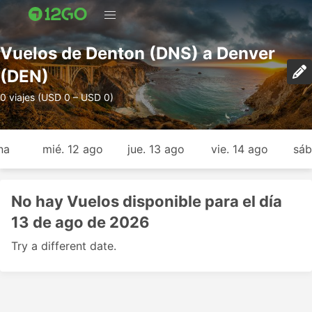
Vuelos de Denton (DNS) a Denver
(DEN)
0 viajes (USD 0 – USD 0)
na
mié. 12 ago
jue. 13 ago
vie. 14 ago
sáb
No hay Vuelos disponible para el día
13 de ago de 2026
Try a different date.