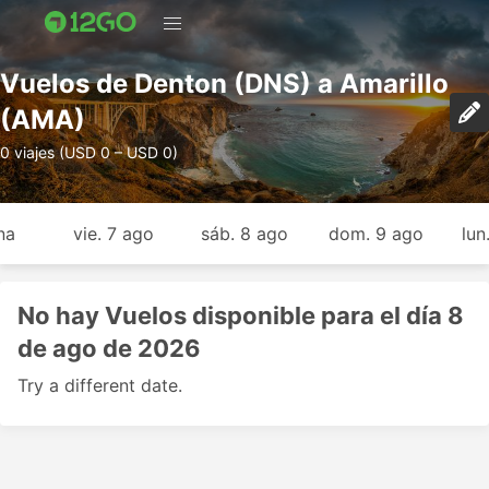
Vuelos de Denton (DNS) a Amarillo
(AMA)
0 viajes (USD 0 – USD 0)
na
vie. 7 ago
sáb. 8 ago
dom. 9 ago
lun
No hay Vuelos disponible para el día 8
de ago de 2026
Try a different date.