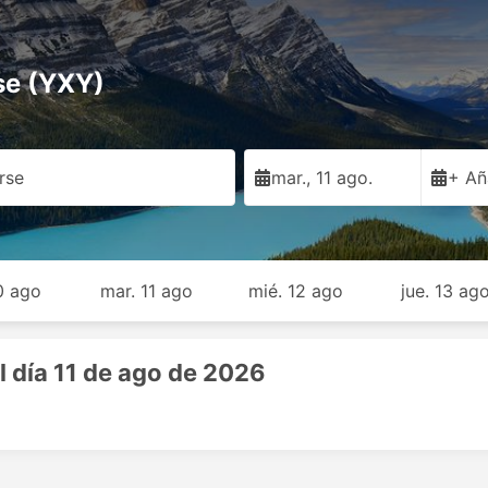
se (YXY)
rse
mar., 11 ago.
+ Añ
10 ago
mar. 11 ago
mié. 12 ago
jue. 13 ag
l día 11 de ago de 2026