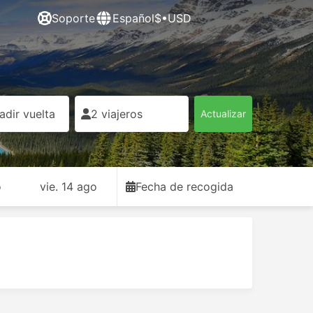
Soporte
Español
$•USD
adir vuelta
2 viajeros
Actualizar
o
vie. 14 ago
Fecha de recogida