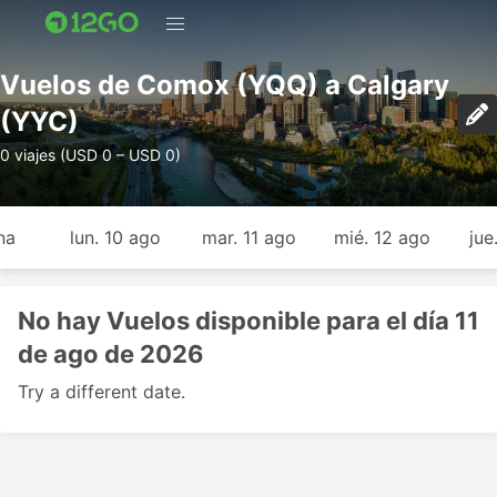
Vuelos de Comox (YQQ) a Calgary
(YYC)
0 viajes (USD 0 – USD 0)
na
lun. 10 ago
mar. 11 ago
mié. 12 ago
jue
No hay Vuelos disponible para el día 11
de ago de 2026
Try a different date.