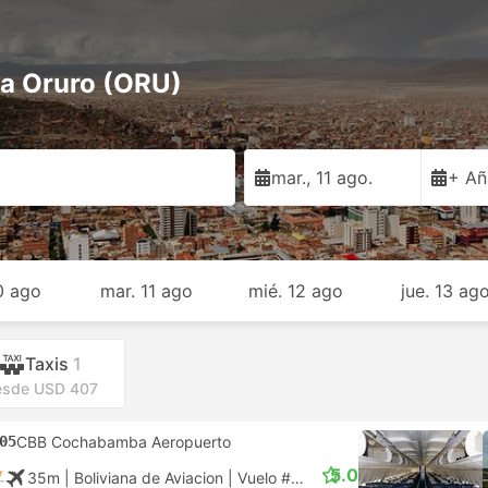
a Oruro (ORU)
mar., 11 ago.
+ Añ
10 ago
mar. 11 ago
mié. 12 ago
jue. 13 ag
Taxis
1
esde USD 407
05
CBB Cochabamba Aeropuerto
5.0
35m
| Boliviana de Aviacion
|
Vuelo #OB324
|
Económica