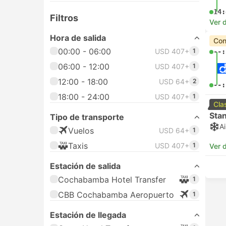
14:
Filtros
Ver d
Hora de salida
Con
00:00 - 06:00
USD 407+
1
--:
06:00 - 12:00
USD 407+
1
12:00 - 18:00
USD 64+
2
--:
18:00 - 24:00
USD 407+
1
Cla
Sta
Tipo de transporte
A
Vuelos
USD 64+
1
Taxis
USD 407+
1
Ver d
Estación de salida
Cochabamba Hotel Transfer
1
CBB Cochabamba Aeropuerto
1
Estación de llegada