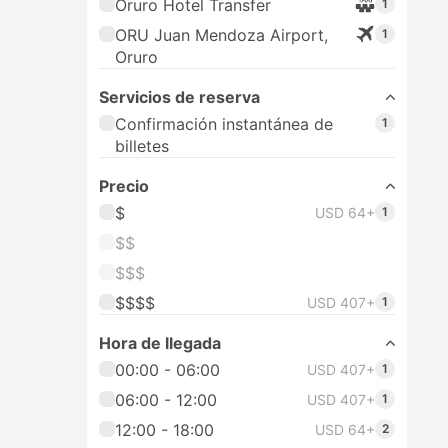
Oruro Hotel Transfer
1
ORU Juan Mendoza Airport,
1
Oruro
Servicios de reserva
Confirmación instantánea de
1
billetes
Precio
$
USD 64+
1
$$
$$$
$$$$
USD 407+
1
Hora de llegada
00:00 - 06:00
USD 407+
1
06:00 - 12:00
USD 407+
1
12:00 - 18:00
USD 64+
2