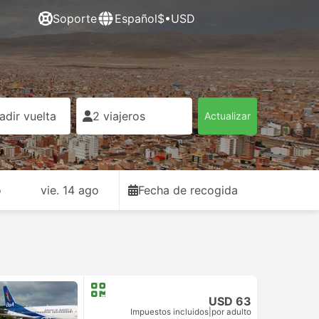
Soporte
Español
$•USD
adir vuelta
2 viajeros
Actualizar
o
vie. 14 ago
Fecha de recogida
USD 63
Impuestos incluidos
|
por adulto