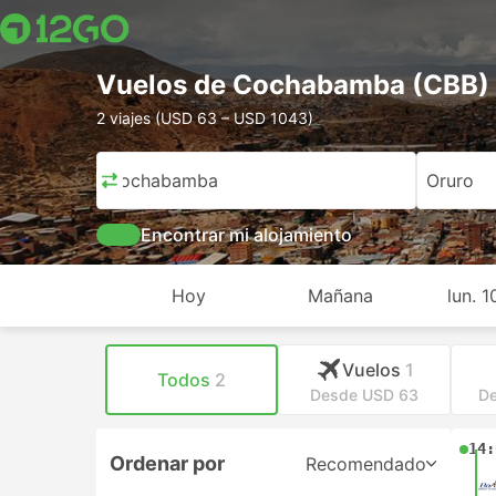
Vuelos de Cochabamba (CBB) 
2 viajes (USD 63 – USD 1043)
Cochabamba
Oruro
Encontrar mi alojamiento
Hoy
Mañana
lun. 
Vuelos
1
Todos
2
Desde USD 63
D
14:
Ordenar por
Recomendado