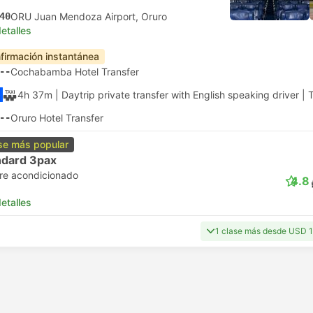
40
ORU Juan Mendoza Airport, Oruro
etalles
firmación instantánea
--
Cochabamba Hotel Transfer
4h 37m
| Daytrip private transfer with English speaking driver
|
T
--
Oruro Hotel Transfer
se más popular
ndard 3pax
ire acondicionado
4.8
etalles
1 clase más desde USD 