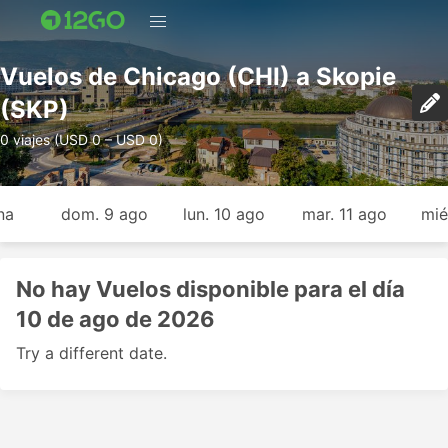
Vuelos de Chicago (CHI) a Skopie
(SKP)
0 viajes (USD 0 – USD 0)
na
dom. 9 ago
lun. 10 ago
mar. 11 ago
mié
No hay Vuelos disponible para el día
10 de ago de 2026
Try a different date.