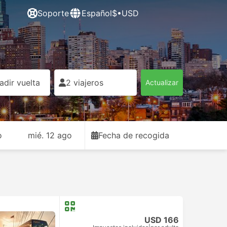
Soporte
Español
$•USD
adir vuelta
2 viajeros
Actualizar
o
mié. 12 ago
Fecha de recogida
USD 166