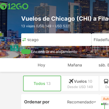
Vuelos de Chicago (CHI) a Fila
13 viajes (USD 149 – USD 522)
Chicago
Filadelfi
Encontrar mi alojamiento
Hoy
Mañana
sáb. 
Vuelos
10
Todos
13
Desde USD 149
D
Aut
Ordenar por
Recomendado
06: