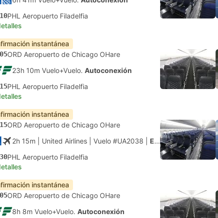
10
PHL Aeropuerto Filadelfia
etalles
firmación instantánea
05
ORD Aeropuerto de Chicago OHare
23h 10m Vuelo+Vuelo.
Autoconexión
15
PHL Aeropuerto Filadelfia
etalles
firmación instantánea
15
ORD Aeropuerto de Chicago OHare
2h 15m
| United Airlines
|
Vuelo #UA2038
|
Económica
30
PHL Aeropuerto Filadelfia
etalles
firmación instantánea
05
ORD Aeropuerto de Chicago OHare
8h 8m Vuelo+Vuelo.
Autoconexión