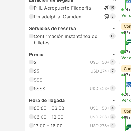
Estación de llegada
PHL Aeropuerto Filadelfia
10
14:
Ver d
Philadelphia, Camden
3
Con
Servicios de reserva
07:
Confirmación instantánea de
12
billetes
07:
+1
Precio
Ver d
$
USD 150+
5
Con
$$
USD 274+
7
07:
$$$
$$$$
USD 523+
1
10:
Hora de llegada
Ver d
00:00 - 06:00
USD 150+
4
Con
06:00 - 12:00
USD 208+
4
08:
12:00 - 18:00
USD 278+
4