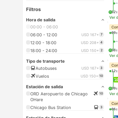
Filtros
02:
+1
Ver d
Hora de salida
00:00 - 06:00
Con
09:
06:00 - 12:00
USD 167+
7
12:00 - 18:00
USD 208+
4
18:00 - 24:00
08:
USD 150+
2
+1
Ver d
Tipo de transporte
Con
Autobuses
USD 167+
3
12:
Vuelos
USD 150+
10
Estación de salida
09:
+1
ORD Aeropuerto de Chicago
10
Ver d
OHare
Con
Chicago Bus Station
3
06: