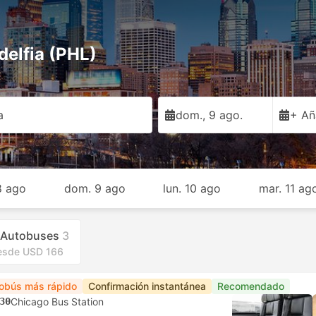
delfia (PHL)
a
dom., 9 ago.
+ Añ
8 ago
dom. 9 ago
lun. 10 ago
mar. 11 ag
Autobuses
3
esde USD 166
obús más rápido
Confirmación instantánea
Recomendado
30
Chicago Bus Station