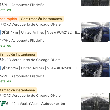
13
PHL Aeropuerto Filadelfia
etalles
más rápido
Confirmación instantánea
33
ORD Aeropuerto de Chicago OHare
2h 14m
| United Airlines
|
Vuelo #UA2182
|
Económica
47
PHL Aeropuerto Filadelfia
etalles
firmación instantánea
30
ORD Aeropuerto de Chicago OHare
2h 22m
| United Airlines
|
Vuelo #UA2430
|
Económica
52
PHL Aeropuerto Filadelfia
etalles
firmación instantánea
13
ORD Aeropuerto de Chicago OHare
6h 40m Vuelo+Vuelo.
Autoconexión