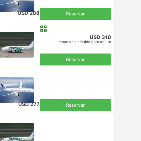
USD 288
Reservar
Impuestos incluidos
|
por adulto
USD 310
Impuestos incluidos
|
por adulto
Reservar
USD 277
Reservar
Impuestos incluidos
|
por adulto