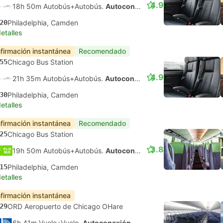
4.9
18h 50m Autobús+Autobús.
Autoconexión
20
Philadelphia, Camden
etalles
firmación instantánea
Recomendado
55
Chicago Bus Station
4.9
21h 35m Autobús+Autobús.
Autoconexión
30
Philadelphia, Camden
etalles
firmación instantánea
Recomendado
25
Chicago Bus Station
3.8
19h 50m Autobús+Autobús.
Autoconexión
15
Philadelphia, Camden
etalles
firmación instantánea
29
ORD Aeropuerto de Chicago OHare
6h 41m Vuelo+Vuelo.
Autoconexión