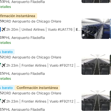
53
PHL Aeropuerto Filadelfia
etalles
firmación instantánea
59
ORD Aeropuerto de Chicago OHare
2h 20m
| United Airlines
|
Vuelo #UA1776
|
Económica
19
PHL Aeropuerto Filadelfia
etalles
 barato
52
ORD Aeropuerto de Chicago OHare
2h 23m
| Frontier Airlines
|
Vuelo #F92112
|
Económica
15
PHL Aeropuerto Filadelfia
etalles
 barato
Confirmación instantánea
52
ORD Aeropuerto de Chicago OHare
2h 23m
| Frontier Airlines
|
Vuelo #F92112
|
Económica
15
PHL Aeropuerto Filadelfia