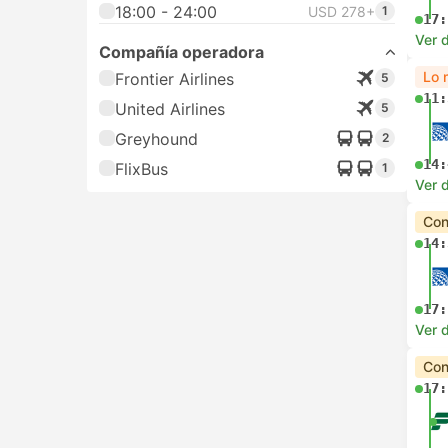
18:00 - 24:00
USD 278+
1
17:
Ver d
Compañía operadora
Lo 
Frontier Airlines
5
11:
United Airlines
5
Greyhound
2
14:
FlixBus
1
Ver d
Con
14:
17:
Ver d
Con
17: