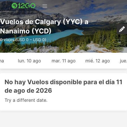
Vuelos de Calgary (YYC) a
Nanaimo (YCD)
0 viajes (USD 0 – USD 0)
na
lun. 10 ago
mar. 11 ago
mié. 12 ago
jue
No hay Vuelos disponible para el día 11
de ago de 2026
Try a different date.