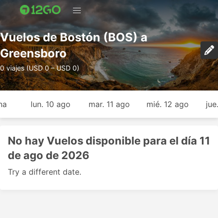
Vuelos de Bostón (BOS) a
Greensboro
0 viajes (USD 0 – USD 0)
na
lun. 10 ago
mar. 11 ago
mié. 12 ago
jue
No hay Vuelos disponible para el día 11
de ago de 2026
Try a different date.