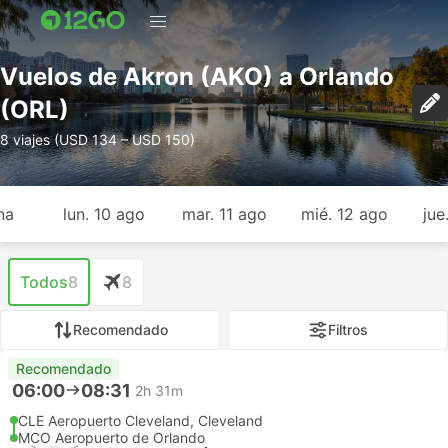
Vuelos de Akron (AKO) a Orlando
(ORL)
8 viajes (USD 134 – USD 150)
na
lun. 10 ago
mar. 11 ago
mié. 12 ago
jue
Todos
8
8
Recomendado
Filtros
Recomendado
06:00
08:31
2h 31m
CLE Aeropuerto Cleveland, Cleveland
MCO Aeropuerto de Orlando