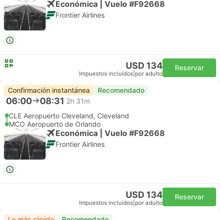
Económica | Vuelo #F92668
Frontier Airlines
USD 134
Reservar
Impuestos incluidos
|
por adulto
Confirmación instantánea
Recomendado
06:00
08:31
2h 31m
CLE Aeropuerto Cleveland, Cleveland
MCO Aeropuerto de Orlando
Económica | Vuelo #F92668
Frontier Airlines
USD 134
Reservar
Impuestos incluidos
|
por adulto
Lo más rápido
Recomendado