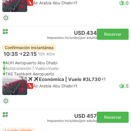
5.0
Air Arabia Abu Dhabi
+1
USD 434
Reservar
Impuestos incluidos
|
por adulto
Confirmación instantánea
10:35
22:15
10h 40m
AUH Aeropuerto Abu Dhabi
Autoconexión | Vuelo+Vuelo
TAS Tashkent Aeropuerto
Económica | Vuelo #3L730
+1
4.5
Air Arabia Abu Dhabi
+1
USD 457
Reservar
Impuestos incluidos
|
por adulto
Lo más rápido