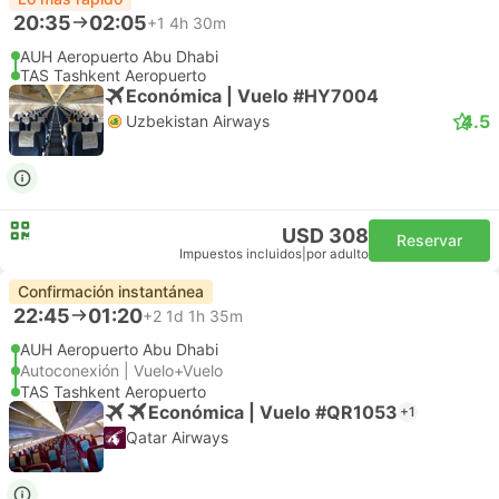
20:35
02:05
+1
4h 30m
AUH Aeropuerto Abu Dhabi
TAS Tashkent Aeropuerto
Económica | Vuelo #HY7004
4.5
Uzbekistan Airways
USD 308
Reservar
Impuestos incluidos
|
por adulto
Confirmación instantánea
22:45
01:20
+2
1d 1h 35m
AUH Aeropuerto Abu Dhabi
Autoconexión | Vuelo+Vuelo
TAS Tashkent Aeropuerto
Económica | Vuelo #QR1053
+1
Qatar Airways