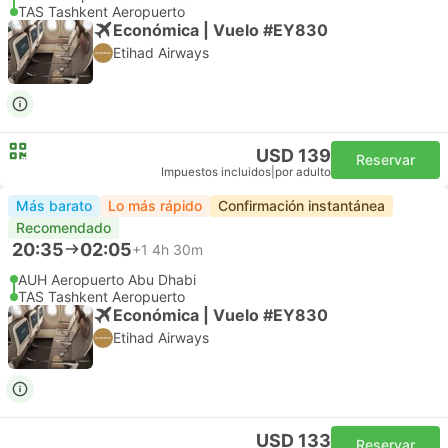
TAS Tashkent Aeropuerto
Económica | Vuelo #EY830
Etihad Airways
USD 139
Reservar
Impuestos incluidos
|
por adulto
Más barato
Lo más rápido
Confirmación instantánea
Recomendado
20:35
02:05
+1
4h 30m
AUH Aeropuerto Abu Dhabi
TAS Tashkent Aeropuerto
Económica | Vuelo #EY830
Etihad Airways
USD 133
Reservar