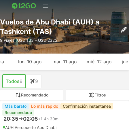
Vuelos de Abu Dhabi (AUH) a
Tashkent (TAS)
9 viajes (USD 133 – USD 2325)
na
lun. 10 ago
mar. 11 ago
mié. 12 ago
jue
Todos
9
9
Recomendado
Filtros
Más barato
Lo más rápido
Confirmación instantánea
Recomendado
20:35
02:05
+1
4h 30m
AUH Aeropuerto Abu Dhabi