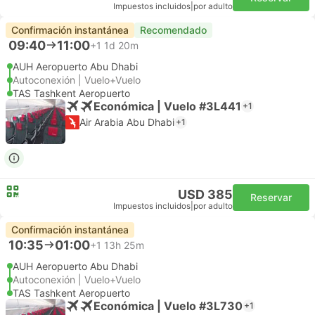
Impuestos incluidos
|
por adulto
Confirmación instantánea
Recomendado
09:40
11:00
+1
1d 20m
AUH Aeropuerto Abu Dhabi
Autoconexión | Vuelo+Vuelo
TAS Tashkent Aeropuerto
Económica | Vuelo #3L441
+1
Air Arabia Abu Dhabi
+1
USD 385
Reservar
Impuestos incluidos
|
por adulto
Confirmación instantánea
10:35
01:00
+1
13h 25m
AUH Aeropuerto Abu Dhabi
Autoconexión | Vuelo+Vuelo
TAS Tashkent Aeropuerto
Económica | Vuelo #3L730
+1