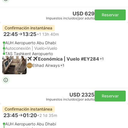
USD 629
Reservar
Impuestos incluidos
|
por adulto
Confirmación instantánea
22:45
13:25
+1
13h 40m
AUH Aeropuerto Abu Dhabi
Autoconexión | Vuelo+Vuelo
TAS Tashkent Aeropuerto
Económica | Vuelo #EY284
+1
Etihad Airways
+1
USD 2325
Reservar
Impuestos incluidos
|
por adulto
Confirmación instantánea
23:45
01:20
+2
1d 35m
AUH Aeropuerto Abu Dhabi