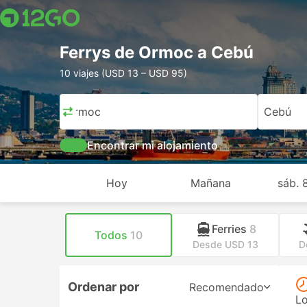
Ferrys de Ormoc a Cebú
10 viajes (USD 13 – USD 95)
Ormoc
Cebú
Encontrar mi alojamiento
Hoy
Mañana
sáb. 
Ferries
8
Todos
10
Desde USD 13
D
Ordenar por
Recomendado
Lo