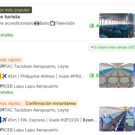
se más popular
e turista
ire acondicionado
Baño
Televisión
4.4
etalles
2 clases más desde US
más rápido
20
TAC Tacloban Aeropuerto, Leyte
4.8
45m
| Philippine Airlines
|
Vuelo #PR2239
|
Económica
05
CEB Lapu Lapu Aeropuerto
etalles
más rápido
Confirmación instantánea
20
TAC Tacloban Aeropuerto, Leyte
45m
| PAL Express
|
Vuelo #2P2239
|
Económica
05
CEB Lapu Lapu Aeropuerto