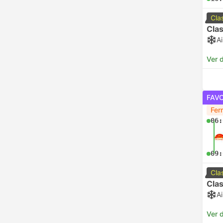
Cla
Clas
A
Ver d
FAV
Fer
06:
09:
Cla
Clas
A
Ver d