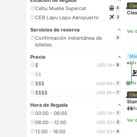
Estación de llegada
Cla
Cebu Muelle Supercat
8
Clas
CEB Lapu Lapu Aeropuerto
2
Servicios de reserva
Ver d
Confirmación instantánea de
4
billetes
Más
Precio
22:
$
USD 14+
8
$$
$$$
05:
USD 69+
1
+1
$$$$
USD 96+
1
Cla
Sta
Hora de llegada
B
00:00 - 06:00
USD 14+
1
Ver d
06:00 - 12:00
USD 23+
2
12:00 - 18:00
USD 23+
4