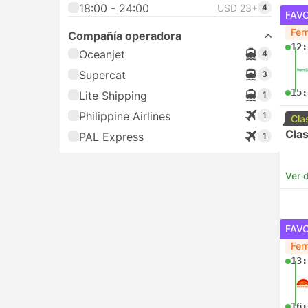
18:00 - 24:00
USD 23+
4
FAV
Fer
Compañía operadora
12:
Oceanjet
4
Supercat
3
15:
Lite Shipping
1
Philippine Airlines
1
Cla
Clas
PAL Express
1
Ver d
FAV
Fer
13:
16: