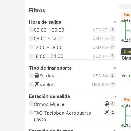
Filtros
Fer
09:
Hora de salida
00:00 - 06:00
USD 27+
1
06:00 - 12:00
USD 23+
3
12:
12:00 - 18:00
USD 23+
6
Cla
18:00 - 24:00
USD 14+
1
Clas
Tipo de transporte
Ferries
USD 14+
8
Ver d
Vuelos
USD 86+
2
Estación de salida
Fer
Ormoc Muelle
8
16:
TAC Tacloban Aeropuerto,
2
Leyte
19: