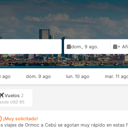
dom., 9 ago.
+ Añ
8 ago
dom. 9 ago
lun. 10 ago
mar. 11 ag
Vuelos
2
esde USD 85
¡Muy solicitado!
s viajes de Ormoc a Cebú se agotan muy rápido en estas fe