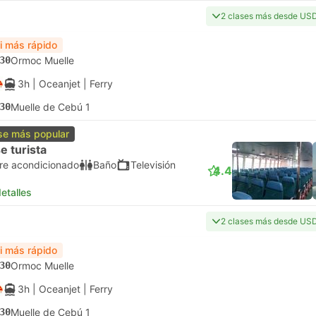
2 clases más desde US
ri más rápido
30
Ormoc Muelle
3h
| Oceanjet
|
Ferry
30
Muelle de Cebú 1
se más popular
e turista
ire acondicionado
Baño
Televisión
4.4
etalles
2 clases más desde US
ri más rápido
30
Ormoc Muelle
3h
| Oceanjet
|
Ferry
30
Muelle de Cebú 1