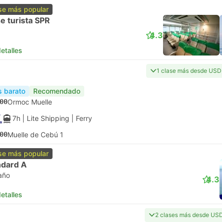
se más popular
e turista SPR
4.3
etalles
1 clase más desde USD
 barato
Recomendado
00
Ormoc Muelle
7h
| Lite Shipping
|
Ferry
00
Muelle de Cebú 1
se más popular
ndard A
año
4.3
etalles
2 clases más desde US