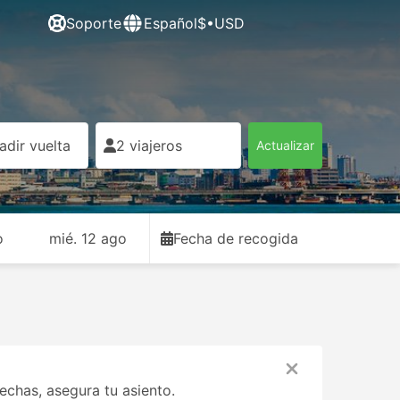
Soporte
Español
$•USD
adir vuelta
2 viajeros
Actualizar
o
mié. 12 ago
Fecha de recogida
chas, asegura tu asiento.