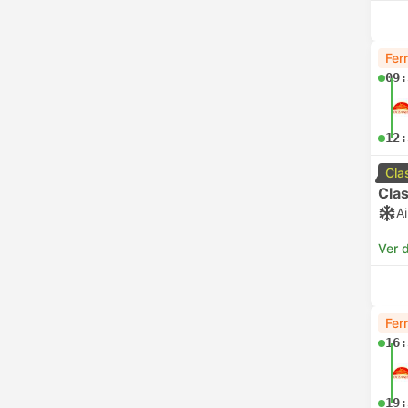
Fer
09:
12:
Cla
Clas
A
Ver d
Fer
16:
19: