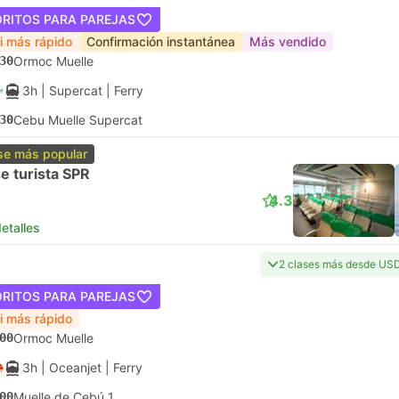
ORITOS PARA PAREJAS
ri más rápido
Confirmación instantánea
Más vendido
30
Ormoc Muelle
3h
| Supercat
|
Ferry
30
Cebu Muelle Supercat
se más popular
e turista SPR
4.3
etalles
2 clases más desde US
ORITOS PARA PAREJAS
ri más rápido
00
Ormoc Muelle
3h
| Oceanjet
|
Ferry
00
Muelle de Cebú 1