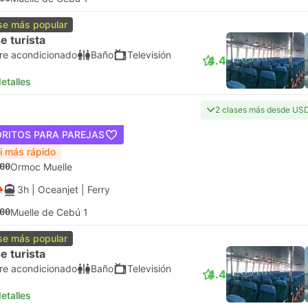
se más popular
e turista
ire acondicionado
Baño
Televisión
4.4
etalles
2 clases más desde US
ORITOS PARA PAREJAS
ri más rápido
00
Ormoc Muelle
3h
| Oceanjet
|
Ferry
00
Muelle de Cebú 1
se más popular
e turista
ire acondicionado
Baño
Televisión
4.4
etalles