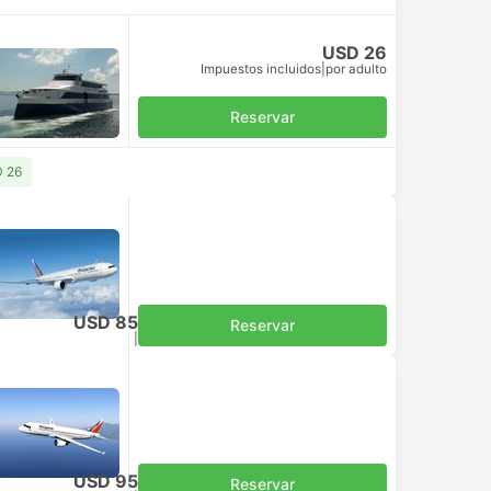
USD 26
Impuestos incluidos
|
por adulto
Reservar
D 26
USD 85
Reservar
Impuestos incluidos
|
por adulto
USD 95
Reservar