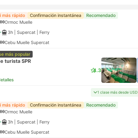
ri más rápido
Confirmación instantánea
Recomendado
00
Ormoc Muelle
3h
| Supercat
|
Ferry
00
Cebu Muelle Supercat
se más popular
e turista SPR
4.3
etalles
1 clase más desde USD
ri más rápido
Confirmación instantánea
Recomendado
00
Ormoc Muelle
3h
| Supercat
|
Ferry
00
Cebu Muelle Supercat