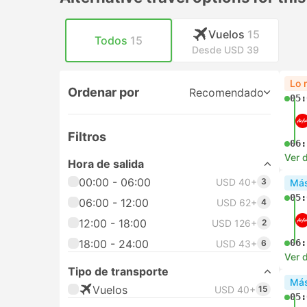
Vuelos
15
Todos
15
Desde USD 39
Lo 
Ordenar por
Recomendado
05:
Filtros
06:
Ver d
Hora de salida
00:00 - 06:00
USD 40+
3
Más
05:
06:00 - 12:00
USD 62+
4
12:00 - 18:00
USD 126+
2
18:00 - 24:00
06:
USD 43+
6
Ver d
Tipo de transporte
Más
Vuelos
USD 40+
15
05: