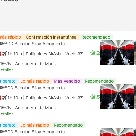
más rápido
Confirmación instantánea
Recomendado
00
BCD Bacolod Silay Aeropuerto
4.2
1h 10m
| Philippines AirAsia
|
Vuelo #Z2604
|
Económica
10
MNL Aeropuerto de Manila
etalles
 barato
Lo más rápido
Más vendido
Recomendado
00
BCD Bacolod Silay Aeropuerto
4.5
1h 10m
| Philippines AirAsia
|
Vuelo #Z2604
|
Económica
10
MNL Aeropuerto de Manila
etalles
 barato
Lo más rápido
Recomendado
00
BCD Bacolod Silay Aeropuerto