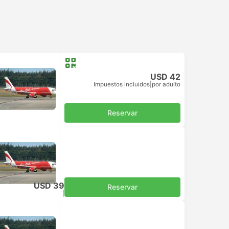
USD 42
Impuestos incluidos
|
por adulto
Reservar
USD 39
Reservar
Impuestos incluidos
|
por adulto