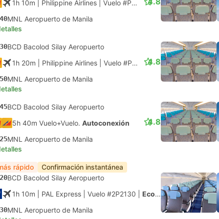
4.8
1h 10m
| Philippine Airlines
|
Vuelo #PR2134
|
Económica
40
MNL Aeropuerto de Manila
etalles
30
BCD Bacolod Silay Aeropuerto
4.8
1h 20m
| Philippine Airlines
|
Vuelo #PR2136
|
Económica
50
MNL Aeropuerto de Manila
etalles
45
BCD Bacolod Silay Aeropuerto
4.8
5h 40m Vuelo+Vuelo.
Autoconexión
25
MNL Aeropuerto de Manila
etalles
más rápido
Confirmación instantánea
20
BCD Bacolod Silay Aeropuerto
1h 10m
| PAL Express
|
Vuelo #2P2130
|
Económica
30
MNL Aeropuerto de Manila