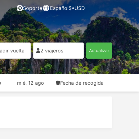
Soporte
Español
$•USD
adir vuelta
2 viajeros
Actualizar
o
mié. 12 ago
Fecha de recogida