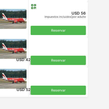
USD 56
Impuestos incluidos
|
por adulto
Reservar
USD 42
Reservar
Impuestos incluidos
|
por adulto
USD 52
Reservar
Impuestos incluidos
|
por adulto