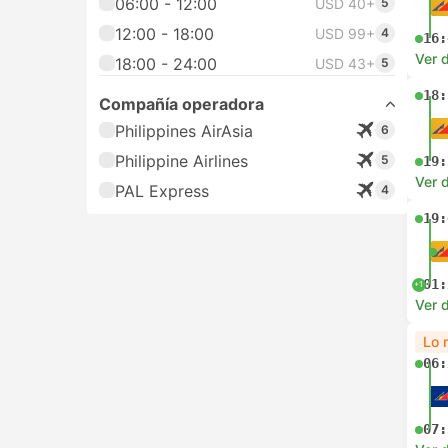
06:00 - 12:00
USD 40+
5
12:00 - 18:00
USD 99+
4
16:
Ver d
18:00 - 24:00
USD 43+
5
18:
Compañía operadora
Philippines AirAsia
6
Philippine Airlines
5
19:
Ver d
PAL Express
4
19:
01:
+1
Ver d
Lo 
06:
07: