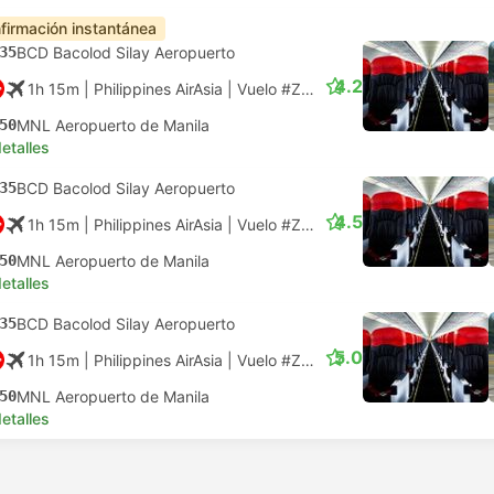
firmación instantánea
35
BCD Bacolod Silay Aeropuerto
4.2
1h 15m
| Philippines AirAsia
|
Vuelo #Z2606
|
Económica
50
MNL Aeropuerto de Manila
etalles
35
BCD Bacolod Silay Aeropuerto
4.5
1h 15m
| Philippines AirAsia
|
Vuelo #Z2606
|
Económica
50
MNL Aeropuerto de Manila
etalles
35
BCD Bacolod Silay Aeropuerto
5.0
1h 15m
| Philippines AirAsia
|
Vuelo #Z2606
|
Económica
50
MNL Aeropuerto de Manila
etalles