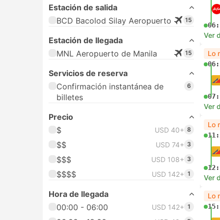
Estación de salida
BCD Bacolod Silay Aeropuerto
15
06:
Ver d
Estación de llegada
MNL Aeropuerto de Manila
15
Lo 
06:
Servicios de reserva
Confirmación instantánea de
6
billetes
07:
Ver d
Precio
Lo 
$
USD 40+
8
11:
$$
USD 74+
3
$$$
USD 108+
3
12:
$$$$
USD 142+
1
Ver d
Hora de llegada
Lo 
00:00 - 06:00
15:
USD 142+
1