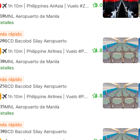
5.0
1h 10m
| Philippines AirAsia
|
Vuelo #Z2604
|
Económica
10
MNL Aeropuerto de Manila
etalles
más rápido
20
BCD Bacolod Silay Aeropuerto
4.8
1h 10m
| Philippine Airlines
|
Vuelo #PR2130
|
Económica
30
MNL Aeropuerto de Manila
etalles
más rápido
25
BCD Bacolod Silay Aeropuerto
4.8
1h 10m
| Philippine Airlines
|
Vuelo #PR2132
|
Económica
35
MNL Aeropuerto de Manila
etalles
más rápido
30
BCD Bacolod Silay Aeropuerto