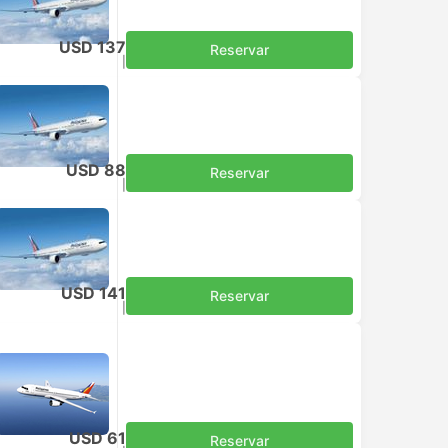
USD 137
Reservar
Impuestos incluidos
|
por adulto
USD 88
Reservar
Impuestos incluidos
|
por adulto
USD 141
Reservar
Impuestos incluidos
|
por adulto
USD 61
Reservar