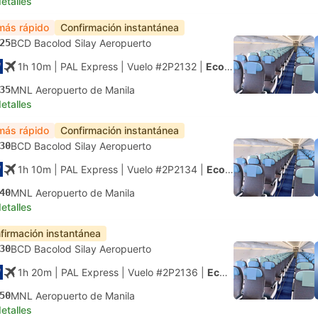
etalles
más rápido
Confirmación instantánea
25
BCD Bacolod Silay Aeropuerto
1h 10m
| PAL Express
|
Vuelo #2P2132
|
Económica
35
MNL Aeropuerto de Manila
etalles
más rápido
Confirmación instantánea
30
BCD Bacolod Silay Aeropuerto
1h 10m
| PAL Express
|
Vuelo #2P2134
|
Económica
40
MNL Aeropuerto de Manila
etalles
firmación instantánea
30
BCD Bacolod Silay Aeropuerto
1h 20m
| PAL Express
|
Vuelo #2P2136
|
Económica
50
MNL Aeropuerto de Manila
etalles