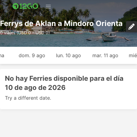
Ferrys de Aklan a Mindoro Orienta
0 viajes (USD 0 – USD 0)
na
dom. 9 ago
lun. 10 ago
mar. 11 ago
mié
No hay Ferries disponible para el día
10 de ago de 2026
Try a different date.