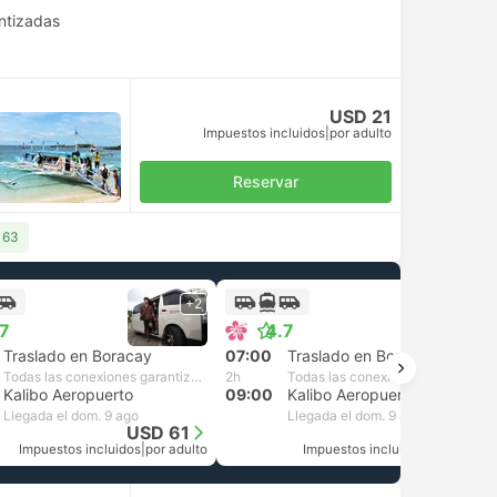
ntizadas
USD 21
Impuestos incluidos
|
por adulto
Reservar
 63
+2
+2
.7
4.7
Traslado en Boracay
07:00
Traslado en Boracay
Todas las conexiones garantizadas
2h
Todas las conexiones garantizadas
Kalibo Aeropuerto
09:00
Kalibo Aeropuerto
Llegada el dom. 9 ago
Llegada el dom. 9 ago
USD 61
USD 61
Impuestos incluidos
|
por adulto
Impuestos incluidos
|
por adulto