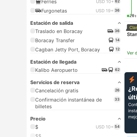
Ferries
USD 10+
62
Furgonetas
USD 19+
36
20:
Estación de salida
Cla
Traslado en Boracay
36
Sta
Boracay Transfer
14
Cagban Jetty Port, Boracay
12
Ver d
Estación de llegada
Kalibo Aeropuerto
62
Servicios de reserva
¿R
Cancelación gratis
26
úl
Confirmación instantánea de
33
Conf
billetes
inst
mejo
Precio
$
USD 10+
54
$$