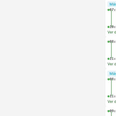
Más
07:
10:
Ver d
08:
11:
Ver d
Más
08:
11:
Ver d
09: