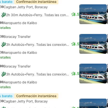
 barato
Confirmación instantánea
30
Cagban Jetty Port, Boracay
4.5
2h 30m Autobús+Ferry. Todas las conexiones garantizadas
00
Aeropuerto de Kalibo
etalles
30
Boracay Transfer
4.5
3h Autobús+Ferry. Todas las conexiones garantizadas
30
Aeropuerto de Kalibo
etalles
00
Boracay Transfer
4.5
3h Autobús+Ferry. Todas las conexiones garantizadas
00
Aeropuerto de Kalibo
etalles
 barato
Confirmación instantánea
30
Cagban Jetty Port, Boracay