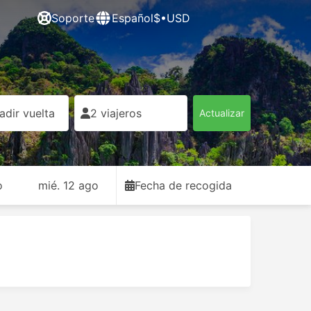
Soporte
Español
$•USD
adir vuelta
2 viajeros
Actualizar
o
mié. 12 ago
Fecha de recogida