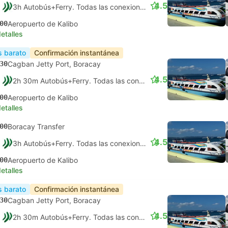
4.5
3h Autobús+Ferry. Todas las conexiones garantizadas
00
Aeropuerto de Kalibo
etalles
 barato
Confirmación instantánea
30
Cagban Jetty Port, Boracay
4.5
2h 30m Autobús+Ferry. Todas las conexiones garantizadas
00
Aeropuerto de Kalibo
etalles
00
Boracay Transfer
4.5
3h Autobús+Ferry. Todas las conexiones garantizadas
00
Aeropuerto de Kalibo
etalles
 barato
Confirmación instantánea
30
Cagban Jetty Port, Boracay
4.5
2h 30m Autobús+Ferry. Todas las conexiones garantizadas