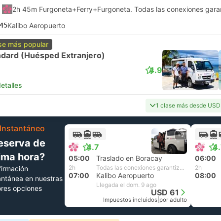
2h 45m Furgoneta+Ferry+Furgoneta. Todas las conexiones gara
45
Kalibo Aeropuerto
se más popular
ndard (Huésped Extranjero)
4.9
etalles
1 clase más desde USD
Instantáneo
+2
eserva de
4.7
4
tima hora?
05:00
Traslado en Boracay
06:00
2h
Todas las conexiones garantizadas
2h
irmación
07:00
Kalibo Aeropuerto
08:00
antánea en nuestras
Llegada el dom. 9 ago
res opciones
USD 61
Impuestos incluidos
|
por adulto