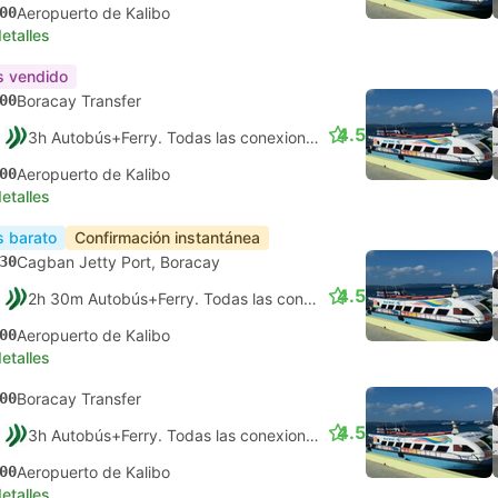
00
Aeropuerto de Kalibo
etalles
 vendido
00
Boracay Transfer
4.5
3h Autobús+Ferry. Todas las conexiones garantizadas
00
Aeropuerto de Kalibo
etalles
 barato
Confirmación instantánea
30
Cagban Jetty Port, Boracay
4.5
2h 30m Autobús+Ferry. Todas las conexiones garantizadas
00
Aeropuerto de Kalibo
etalles
00
Boracay Transfer
4.5
3h Autobús+Ferry. Todas las conexiones garantizadas
00
Aeropuerto de Kalibo
etalles