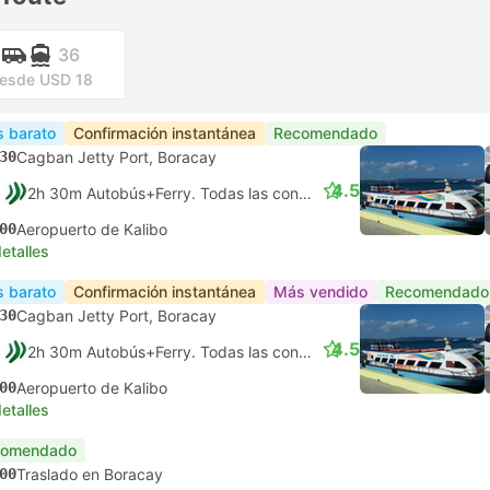
36
esde USD 18
 barato
Confirmación instantánea
Recomendado
30
Cagban Jetty Port, Boracay
4.5
2h 30m Autobús+Ferry. Todas las conexiones garantizadas
00
Aeropuerto de Kalibo
etalles
 barato
Confirmación instantánea
Más vendido
Recomendado
30
Cagban Jetty Port, Boracay
4.5
2h 30m Autobús+Ferry. Todas las conexiones garantizadas
00
Aeropuerto de Kalibo
etalles
comendado
00
Traslado en Boracay