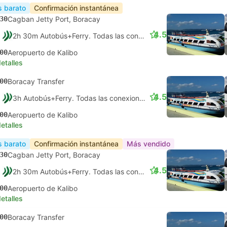
 barato
Confirmación instantánea
30
Cagban Jetty Port, Boracay
4.5
2h 30m Autobús+Ferry. Todas las conexiones garantizadas
00
Aeropuerto de Kalibo
etalles
00
Boracay Transfer
4.5
3h Autobús+Ferry. Todas las conexiones garantizadas
00
Aeropuerto de Kalibo
etalles
 barato
Confirmación instantánea
Más vendido
30
Cagban Jetty Port, Boracay
4.5
2h 30m Autobús+Ferry. Todas las conexiones garantizadas
00
Aeropuerto de Kalibo
etalles
00
Boracay Transfer