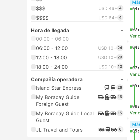
Más
$$$
USD 46+
4
04:
$$$$
USD 64+
4
07:
Hora de llegada
Ver d
00:00 - 06:00
04:
06:00 - 12:00
USD 10+
24
12:00 - 18:00
USD 10+
29
18:00 - 24:00
USD 10+
13
07:
Ver d
Compañía operadora
05:
Island Star Express
26
My Boracay Guide
15
Foreign Guest
08:
Ver d
My Boracay Guide Local
15
Guest
Más
JL Travel and Tours
6
05: